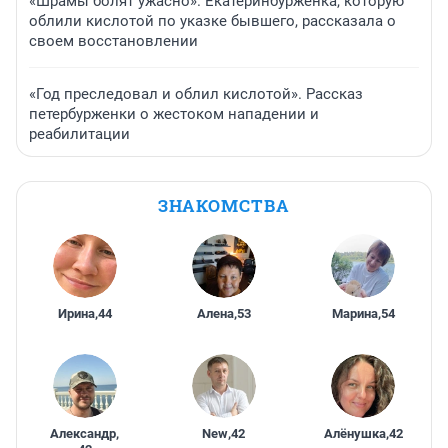
«Шрамы болят ужасно». Екатеринбурженка, которую
облили кислотой по указке бывшего, рассказала о
своем восстановлении
«Год преследовал и облил кислотой». Рассказ
петербурженки о жестоком нападении и
реабилитации
ЗНАКОМСТВА
Ирина
,
44
Алена
,
53
Марина
,
54
Александр
,
New
,
42
Алёнушка
,
42