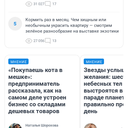
31 027
17
Кормить раз в месяц. Чем хищным или
5
необычным украсить квартиру — смотрим
зелёное разнообразие на выставке экзотики
27 056
13
МНЕНИЕ
МНЕНИЕ
«Покупаешь кота в
Звезды услыш
мешке»:
желания: шест
предприниматель
небесных тел
рассказала, как на
выстроятся в 
самом деле устроен
параде планет 
бизнес со складами
правильно про
дешевых товаров
день
Наталья Шорохова