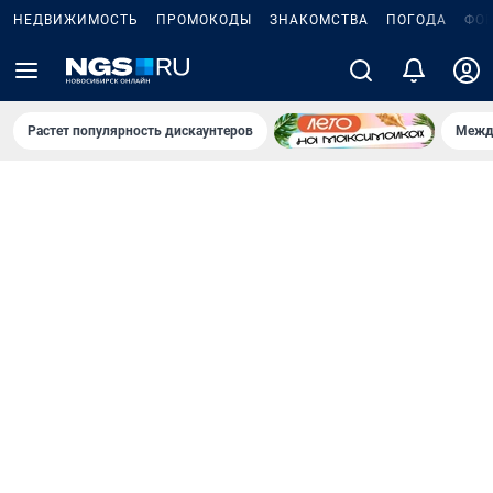
НЕДВИЖИМОСТЬ
ПРОМОКОДЫ
ЗНАКОМСТВА
ПОГОДА
ФО
Растет популярность дискаунтеров
Межд