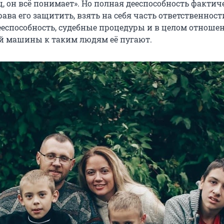
щ, он всё понимает». Но полная дееспособность фактич
ва его защитить, взять на себя часть ответственности
ееспособность, судебные процедуры и в целом отноше
й машины к таким людям её пугают.