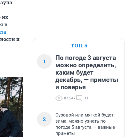
Дауна
о их
я в
за
ности и
ТОП 5
По погоде 3 августа
1
можно определить,
каким будет
декабрь, — приметы
и поверья
87 247
11
Суровой или мягкой будет
2
зима, можно узнать по
погоде 5 августа — важные
приметы