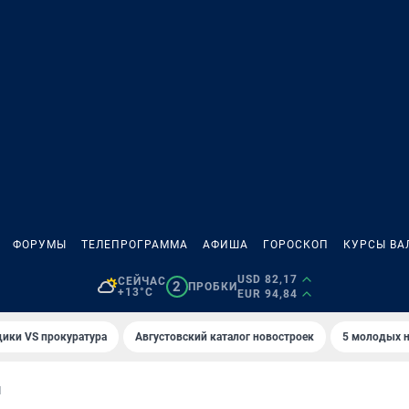
ФОРУМЫ
ТЕЛЕПРОГРАММА
АФИША
ГОРОСКОП
КУРСЫ ВА
USD 82,17
СЕЙЧАС
2
ПРОБКИ
+13°C
EUR 94,84
ики VS прокуратура
Августовский каталог новостроек
5 молодых н
И