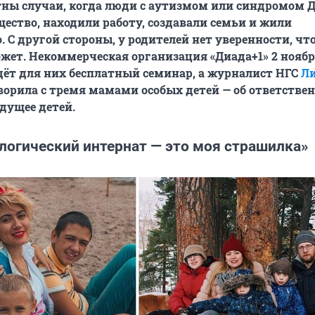
тны случаи, когда люди с аутизмом или синдромом 
щество, находили работу, создавали семьи и жили
 С другой стороны, у родителей нет уверенности, чт
ожет. Некоммерческая организация «Диада+1» 2 ноябр
дёт для них бесплатный семинар, а журналист НГС
Ли
орила с тремя мамами особых детей — об ответствен
удущее детей.
логический интернат — это моя страшилка»