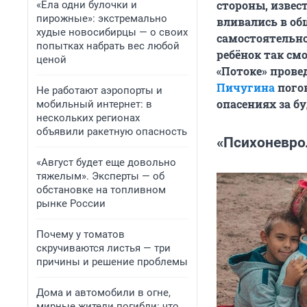
стороны, извес
«Ела одни булочки и
пирожные»: экстремально
вливались в об
худые новосибирцы — о своих
самостоятельно.
попытках набрать вес любой
ребёнок так см
ценой
«Потоке» прове
Пичугина
погов
Не работают аэропорты и
опасениях за б
мобильный интернет: в
нескольких регионах
объявили ракетную опасность
«Психоневро
«Август будет еще довольно
тяжелым». Эксперты — об
обстановке на топливном
рынке России
Почему у томатов
скручиваются листья — три
причины и решение проблемы
Дома и автомобили в огне,
мирные жители погибли: что