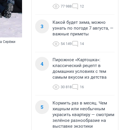
77 988
12
Какой будет зима, можно
3
узнать по погоде 7 августа, —
важные приметы
да Серёжи
54 149
14
Пирожное «Картошка»:
4
классический рецепт в
домашних условиях с тем
самым вкусом из детства
30 818
16
Кормить раз в месяц. Чем
5
хищным или необычным
украсить квартиру — смотрим
зелёное разнообразие на
выставке экзотики