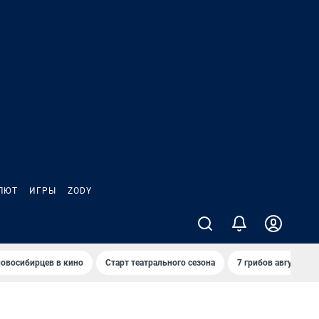
ЛЮТ
ИГРЫ
ZODY
овосибирцев в кино
Старт театрального сезона
7 грибов августа