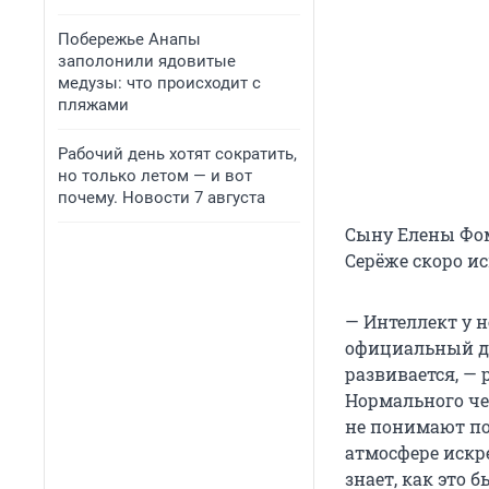
Побережье Анапы
заполонили ядовитые
медузы: что происходит с
пляжами
Рабочий день хотят сократить,
но только летом — и вот
почему. Новости 7 августа
Сыну Елены Фом
Серёже скоро ис
— Интеллект у н
официальный ди
развивается, — 
Нормального чел
не понимают по
атмосфере искр
знает, как это б