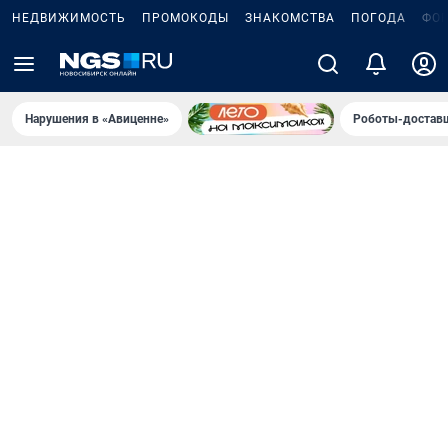
НЕДВИЖИМОСТЬ
ПРОМОКОДЫ
ЗНАКОМСТВА
ПОГОДА
ФО
Нарушения в «Авиценне»
Роботы-доставщ