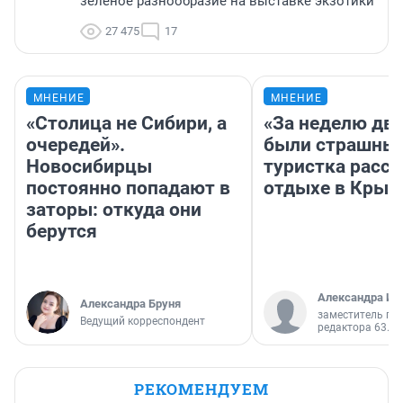
зелёное разнообразие на выставке экзотики
27 475
17
МНЕНИЕ
МНЕНИЕ
«Столица не Сибири, а
«За неделю две
очередей».
были страшные
Новосибирцы
туристка расск
постоянно попадают в
отдыхе в Крым
заторы: откуда они
берутся
Александра Ис
Александра Бруня
заместитель гл
Ведущий корреспондент
редактора 63.RU
РЕКОМЕНДУЕМ