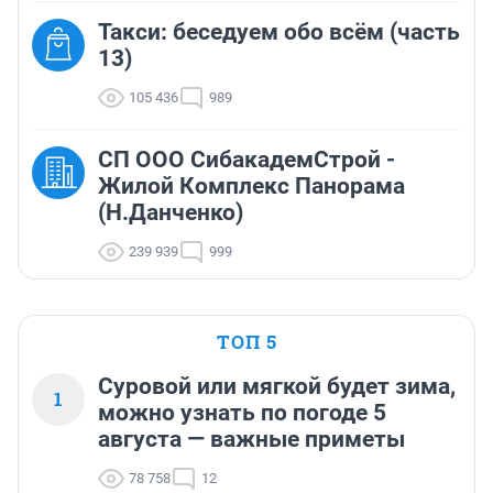
Такси: беседуем обо всём (часть
13)
105 436
989
СП ООО СибакадемСтрой -
Жилой Комплекс Панорама
(Н.Данченко)
239 939
999
ТОП 5
Суровой или мягкой будет зима,
1
можно узнать по погоде 5
августа — важные приметы
78 758
12