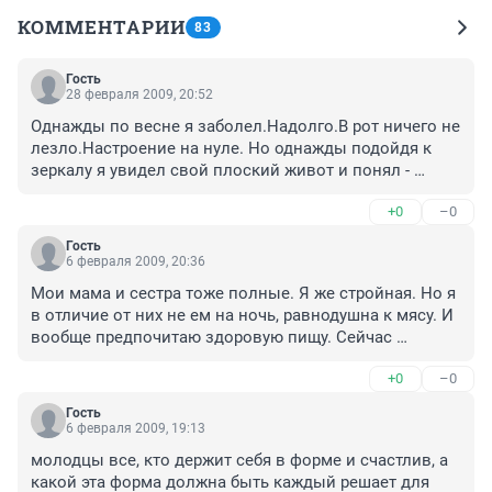
КОММЕНТАРИИ
83
Гость
28 февраля 2009, 20:52
Однажды по весне я заболел.Надолго.В рот ничего не 
лезло.Настроение на нуле. Но однажды подойдя к 
зеркалу я увидел свой плоский живот и понял - 
жизнь хороша.Хоть я и парень, но не люблю лишний 
+0
–0
вес.Сразу все мышцы выделились, стройность 
:).Смешно ...
Гость
6 февраля 2009, 20:36
Мои мама и сестра тоже полные. Я же стройная. Но я 
в отличие от них не ем на ночь, равнодушна к мясу. И 
вообще предпочитаю здоровую пищу. Сейчас 
беременна. Надеюсь и после родов фигура не 
+0
–0
изменится. По крайней мере буду стараться.
Гость
6 февраля 2009, 19:13
молодцы все, кто держит себя в форме и счастлив, а 
какой эта форма должна быть каждый решает для 