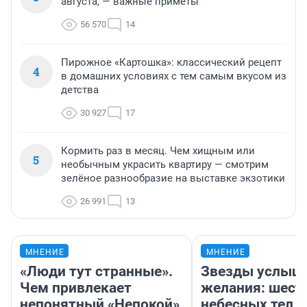
августа, — важные приметы
56 570
14
Пирожное «Картошка»: классический рецепт
4
в домашних условиях с тем самым вкусом из
детства
30 927
17
Кормить раз в месяц. Чем хищным или
5
необычным украсить квартиру — смотрим
зелёное разнообразие на выставке экзотики
26 991
13
МНЕНИЕ
МНЕНИЕ
«Люди тут странные».
Звезды услыш
Чем привлекает
желания: шест
непонятный «Непокой»,
небесных тел