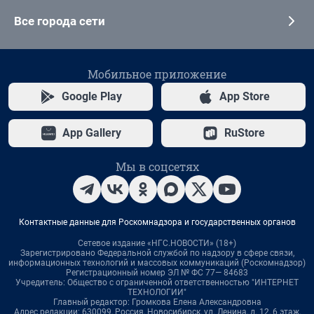
Все города сети
Мобильное приложение
Google Play
App Store
App Gallery
RuStore
Мы в соцсетях
Контактные данные для Роскомнадзора и государственных органов
Сетевое издание «НГС.НОВОСТИ» (18+)
Зарегистрировано Федеральной службой по надзору в сфере связи,
информационных технологий и массовых коммуникаций (Роскомнадзор)
Регистрационный номер ЭЛ № ФС 77— 84683
Учредитель: Общество с ограниченной ответственностью "ИНТЕРНЕТ
ТЕХНОЛОГИИ"
Главный редактор: Громкова Елена Александровна
Адрес редакции: 630099, Россия, Новосибирск, ул. Ленина, д. 12, 6 этаж,