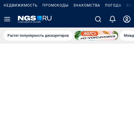
НЕДВИЖИМОСТЬ
ПРОМОКОДЫ
ЗНАКОМСТВА
ПОГОДА
ФО
Растет популярность дискаунтеров
Межд