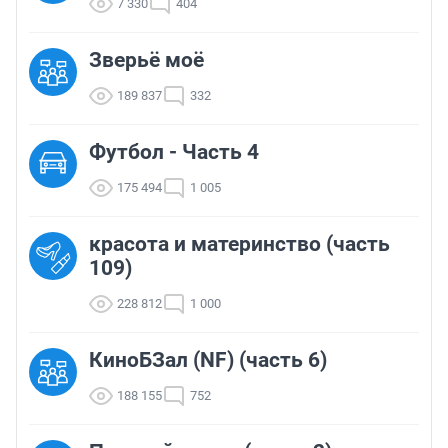
7 330
404
Зверьё моё
189 837
332
Футбол - Часть 4
175 494
1 005
красота и материнство (часть
109)
228 812
1 000
КиноБЗал (NF) (часть 6)
188 155
752