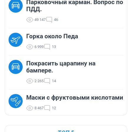
Парковочный карман. Вопрос по
ПДД.
49 147
46
Горка около Педа
6 999
13
Покрасить царапину на
бампере.
2 265
14
Маски с фруктовыми кислотами
8 467
12