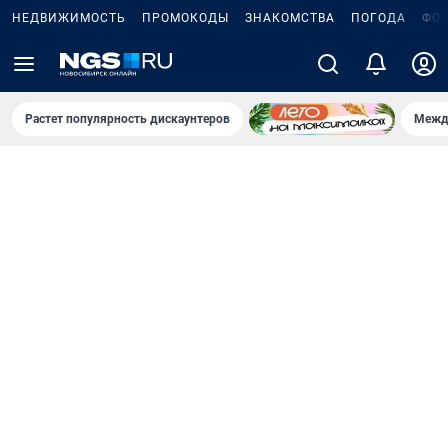
НЕДВИЖИМОСТЬ
ПРОМОКОДЫ
ЗНАКОМСТВА
ПОГОДА
ФО
Растет популярность дискаунтеров
Межд