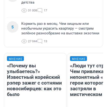
детства
31 008
17
Кормить раз в месяц. Чем хищным или
5
необычным украсить квартиру — смотрим
зелёное разнообразие на выставке экзотики
27 044
13
МНЕНИЕ
МНЕНИЕ
«Почему вы
«Люди тут стр
улыбаетесь?»
Чем привлекае
Известный корейский
непонятный «Н
рэпер зажег с сотнями
герои которого
новосибирцев: как это
застряли в
было
мистическом о