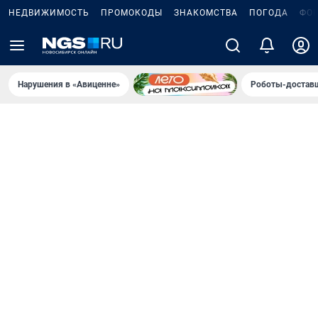
НЕДВИЖИМОСТЬ
ПРОМОКОДЫ
ЗНАКОМСТВА
ПОГОДА
ФО
Нарушения в «Авиценне»
Роботы-доставщ