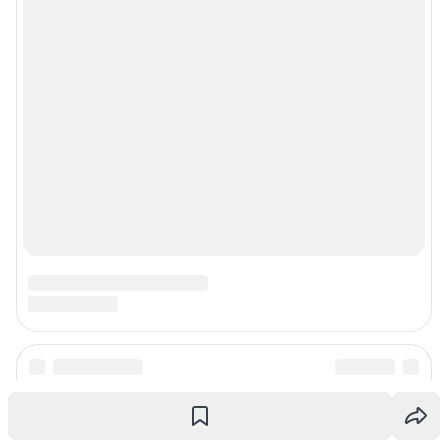
Рекомендательные системы
Пользовательское соглашение сервиса «Подписка без баннерной
рекламы»
© ООО «Интернет Технологии»