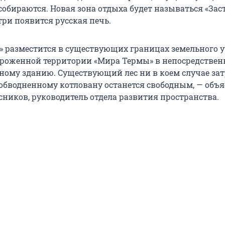
собираются. Новая зона отдыха будет называться «Заст
ри появится русская печь.
а» разместится в существующих границах земельного у
ороженной территории «Мира Термы» в непосредствен
вному зданию. Существующий лес ни в коем случае зат
к обводненному котловану останется свободным, — объ
сников, руководитель отдела развития пространства.