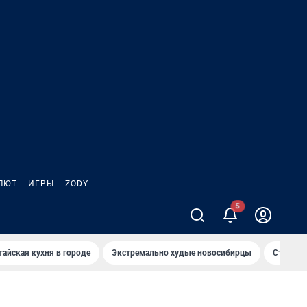
ЛЮТ
ИГРЫ
ZODY
5
тайская кухня в городе
Экстремально худые новосибирцы
Старт те