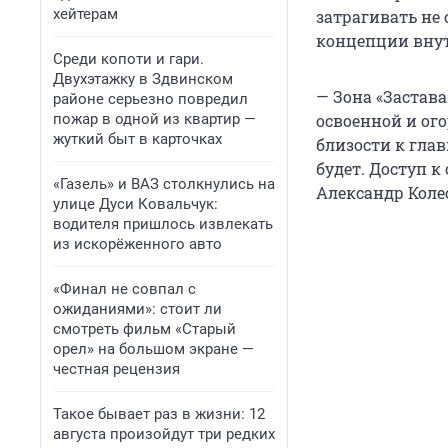
хейтерам
затрагивать не 
концепции внут
Среди копоти и гари.
Двухэтажку в Здвинском
— Зона «Застав
районе серьезно повредил
пожар в одной из квартир —
освоенной и ог
жуткий быт в карточках
близости к гла
будет. Доступ 
«Газель» и ВАЗ столкнулись на
Александр Коле
улице Дуси Ковальчук:
водителя пришлось извлекать
из искорёженного авто
«Финал не совпал с
ожиданиями»: стоит ли
смотреть фильм «Старый
орел» на большом экране —
честная рецензия
Такое бывает раз в жизни: 12
августа произойдут три редких