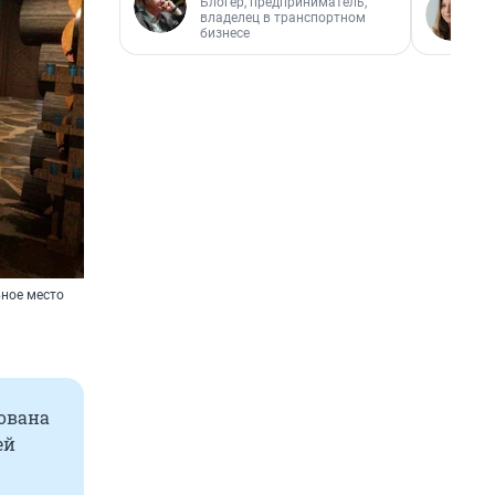
Блогер, предприниматель,
владелец в транспортном
бизнесе
вное место
зована
ей