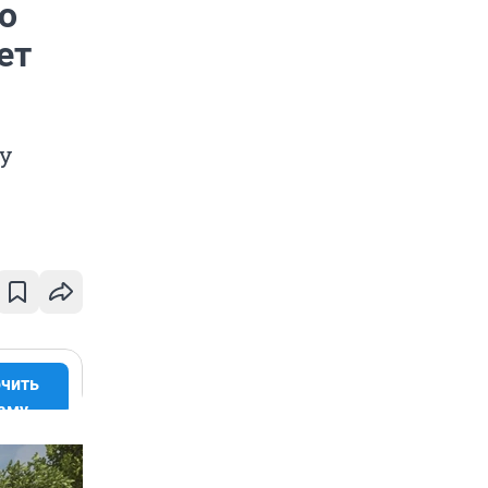
о
ет
у
чить
аму