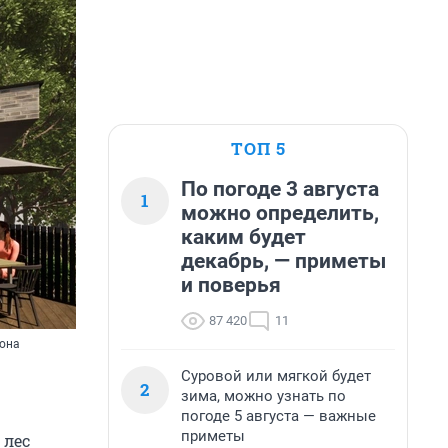
ТОП 5
По погоде 3 августа
1
можно определить,
каким будет
декабрь, — приметы
и поверья
87 420
11
зона
Суровой или мягкой будет
2
зима, можно узнать по
погоде 5 августа — важные
приметы
 лес