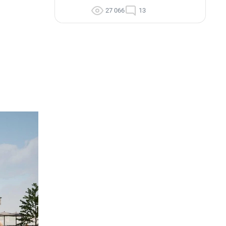
27 066
13