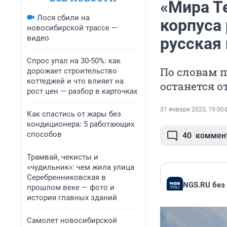
«Мира Т
Лося сбили на
корпуса 
новосибирской трассе —
видео
русская
Спрос упал на 30-50%: как
По словам п
дорожает строительство
коттеджей и что влияет на
останется 
рост цен — разбор в карточках
31 января 2023, 19:00
Как спастись от жары без
кондиционера: 5 работающих
способов
40
коммен
Трамвай, чекисты и
«чудильник»: чем жила улица
Серебренниковская в
NGS.RU без
прошлом веке — фото и
история главных зданий
Самолет новосибирской