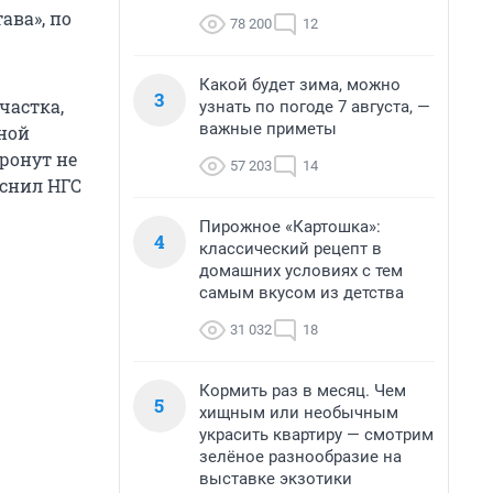
ава», по
78 200
12
Какой будет зима, можно
3
частка,
узнать по погоде 7 августа, —
важные приметы
ной
ронут не
57 203
14
яснил НГС
Пирожное «Картошка»:
4
классический рецепт в
домашних условиях с тем
самым вкусом из детства
31 032
18
Кормить раз в месяц. Чем
5
хищным или необычным
украсить квартиру — смотрим
зелёное разнообразие на
выставке экзотики