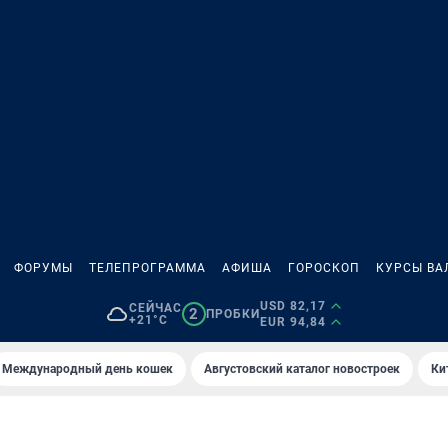
ФОРУМЫ
ТЕЛЕПРОГРАММА
АФИША
ГОРОСКОП
КУРСЫ ВА
USD 82,17
СЕЙЧАС
2
ПРОБКИ
+21°C
EUR 94,84
Международный день кошек
Августовский каталог новостроек
Ки