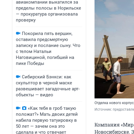
авиакомпании выкатился за
пределы полосы в Норильске
— прокуратура организовала
проверку
Покорила пять вершин,
оставила предсмертную
записку и послание сыну. Что
с телом Натальи
Наговициной, погибшей на
пике Победы
Сибирский Бэнкси: как
скульптор в черной маске
развешивает загадочные арт-
объекты — видео
Отделка нового корпус
«Как тебя в гроб такую
Источник: 
предоставл
положат?» Мать двоих детей
набила первую татуировку в
Компания «Мира
50 лет — зачем она это
Новосибирске. 
сделала и что отвечает