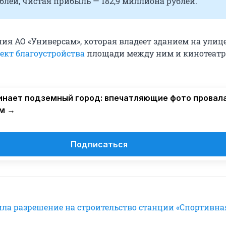
лей, чистая прибыль — 182,9 миллиона рублей.
ия АО «Универсам», которая владеет зданием на улиц
ект благоустройства
площади между ним и кинотеат
нает подземный город: впечатляющие фото провала
м →
Подписаться
ла разрешение на строительство станции «Спортивна