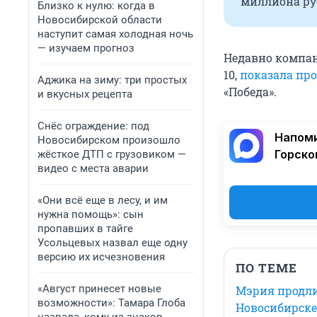
миллиона руб
Близко к нулю: когда в
Новосибирской области
наступит самая холодная ночь
— изучаем прогноз
Недавно компан
10,
показала про
Аджика на зиму: три простых
«Победа».
и вкусных рецепта
Снёс ограждение: под
Напоми
Новосибирском произошло
Горско
жёсткое ДТП с грузовиком —
видео с места аварии
«Они всё еще в лесу, и им
нужна помощь»: сын
пропавших в тайге
Усольцевых назвал еще одну
версию их исчезновения
ПО ТЕМЕ
«Август принесет новые
Мэрия продли
возможности»: Тамара Глоба
Новосибирске