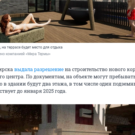
 на террасе будет место для отдыха
ено компанией «Мира Термы»
ирска
выдала разрешение
на строительство нового ко
о центра. По документам, на объекте могут пребывать
го в здании будут два этажа, в том числе один подземн
твует до января 2025 года.