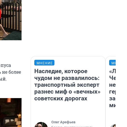
МНЕНИЕ
МНЕНИ
рпуса
Наследие, которое
«Люди
 не более
чудом не развалилось:
Чем п
ый.
транспортный эксперт
непон
разнес миф о «вечных»
герои
советских дорогах
застр
мисти
Олег Арефьев