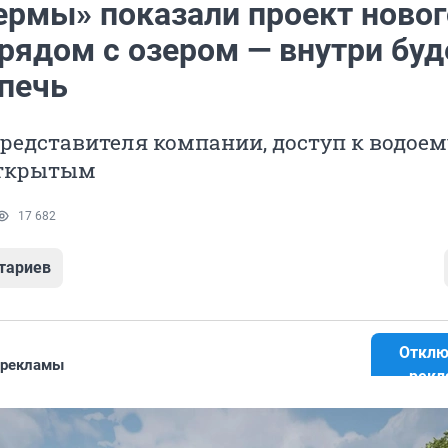
ермы» показали проект новог
рядом с озером — внутри буд
 печь
редставителя компании, доступ к водоем
открытым
17 682
тариев
Отклю
 рекламы
рекл