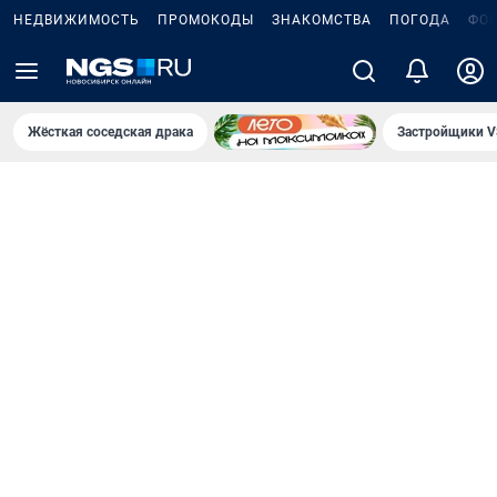
НЕДВИЖИМОСТЬ
ПРОМОКОДЫ
ЗНАКОМСТВА
ПОГОДА
ФО
Жёсткая соседская драка
Застройщики V