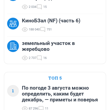
2 034
15
КиноБЗал (NF) (часть 6)
188 040
751
земельный участок в
жеребцово
2 737
16
ТОП 5
По погоде 3 августа можно
1
определить, каким будет
декабрь, — приметы и поверья
87 296
11