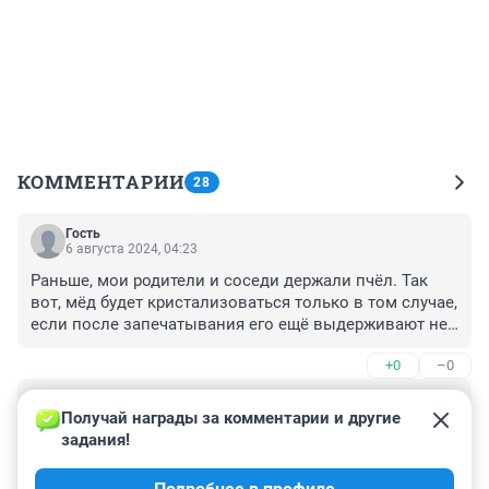
КОММЕНТАРИИ
28
Гость
6 августа 2024, 04:23
Раньше, мои родители и соседи держали пчёл. Так 
вот, мёд будет кристализоваться только в том случае, 
если после запечатывания его ещё выдерживают не 
менее 2-4 недель в рамках до откачки, для того чтобы 
+0
–0
прошёл процесс ферментации. Только тогда его 
качали и это был настоящий мед. 

Гость
Если его сразу откачать после запечатывания рамок, 
5 августа 2024, 22:31
Получай награды за комментарии и другие 
это будет еще недозрелый мед- такой никогда не 
задания!
В настоящих время мёд подделывают так, что в 
будет кристаллизоваться( т. е. некачественный мед), 
лабораториях не могут разобратся. Всё что написано 
а настоящий хранится годами и ничего ему не 