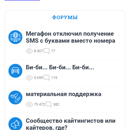
ФОРУМЫ
Мегафон отключил получение
SMS с буквами вместо номера
8 007
77
Би-би... Би-би... Би-би...
5 659
119
материальная поддержка
75 472
382
Сообщество кайтингистов или
кайтеров, где?