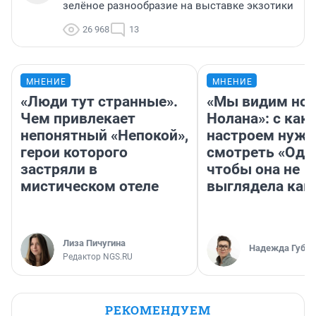
зелёное разнообразие на выставке экзотики
26 968
13
МНЕНИЕ
МНЕНИЕ
«Люди тут странные».
«Мы видим нов
Чем привлекает
Нолана»: с как
непонятный «Непокой»,
настроем нужн
герои которого
смотреть «Оди
застряли в
чтобы она не
мистическом отеле
выглядела как
Лиза Пичугина
Надежда Губар
Редактор NGS.RU
РЕКОМЕНДУЕМ