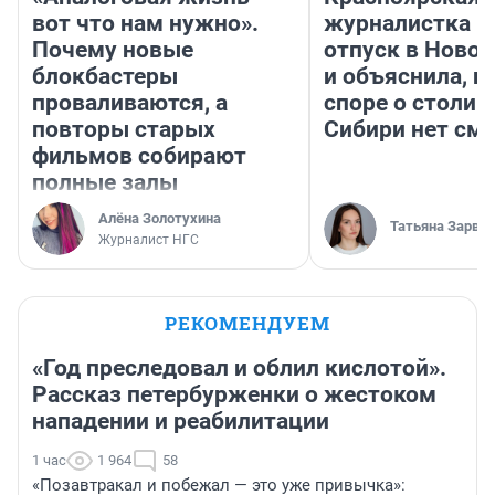
вот что нам нужно».
журналистка п
Почему новые
отпуск в Ново
блокбастеры
и объяснила, п
проваливаются, а
споре о столиц
повторы старых
Сибири нет см
фильмов собирают
полные залы
Алёна Золотухина
Татьяна Зарва
Журналист НГС
РЕКОМЕНДУЕМ
«Год преследовал и облил кислотой».
Рассказ петербурженки о жестоком
нападении и реабилитации
1 час
1 964
58
«Позавтракал и побежал — это уже привычка»: