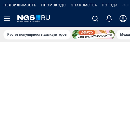
НЕДВИЖИМОСТЬ
ПРОМОКОДЫ
ЗНАКОМСТВА
ПОГОДА
ФО
Растет популярность дискаунтеров
Межд