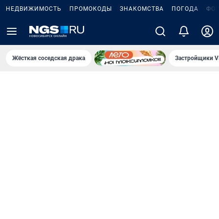
НЕДВИЖИМОСТЬ
ПРОМОКОДЫ
ЗНАКОМСТВА
ПОГОДА
ФО
Жёсткая соседская драка
Застройщики V