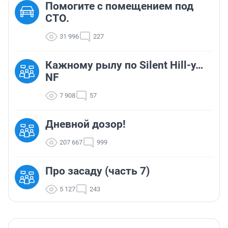
Помогите с помещением под
СТО.
31 996
227
Кажному рылу по Silent Hill-у…
NF
7 908
57
Дневной дозор!
207 667
999
Про засаду (часть 7)
5 127
243