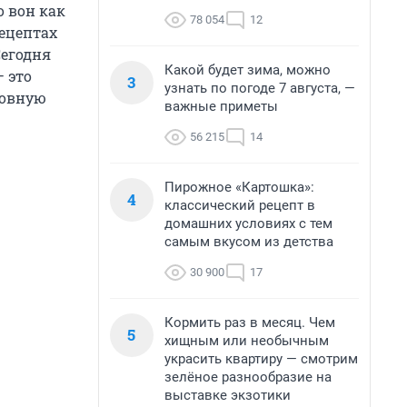
о вон как
78 054
12
рецептах
Сегодня
Какой будет зима, можно
 это
3
узнать по погоде 7 августа, —
новную
важные приметы
56 215
14
Пирожное «Картошка»:
4
классический рецепт в
домашних условиях с тем
самым вкусом из детства
30 900
17
Кормить раз в месяц. Чем
5
хищным или необычным
украсить квартиру — смотрим
зелёное разнообразие на
выставке экзотики