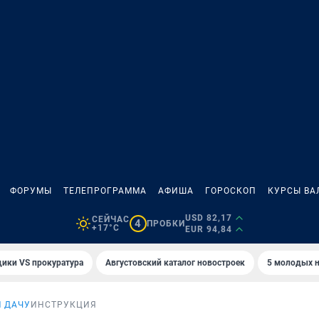
ФОРУМЫ
ТЕЛЕПРОГРАММА
АФИША
ГОРОСКОП
КУРСЫ ВА
USD 82,17
СЕЙЧАС
4
ПРОБКИ
+17°C
EUR 94,84
ики VS прокуратура
Августовский каталог новостроек
5 молодых н
 ДАЧУ
ИНСТРУКЦИЯ