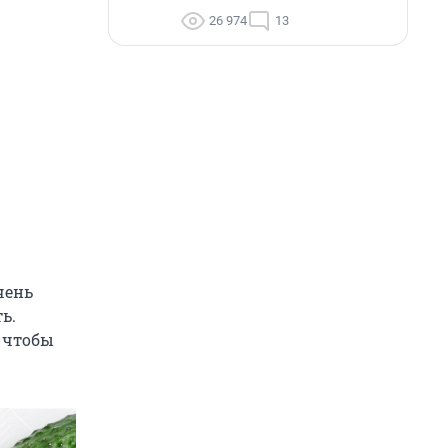
26 974
13
чень
ь.
 чтобы