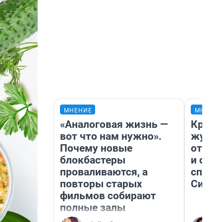
МНЕНИЕ
МНЕНИ
«Аналоговая жизнь —
Красн
вот что нам нужно».
журна
Почему новые
отпус
блокбастеры
и объ
проваливаются, а
споре
повторы старых
Сибир
фильмов собирают
полные залы