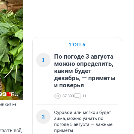
ТОП 5
По погоде 3 августа
1
можно определить,
каким будет
декабрь, — приметы
и поверья
87 303
11
ми сыт не
Суровой или мягкой будет
2
зима, можно узнать по
погоде 5 августа — важные
вать всё,
приметы