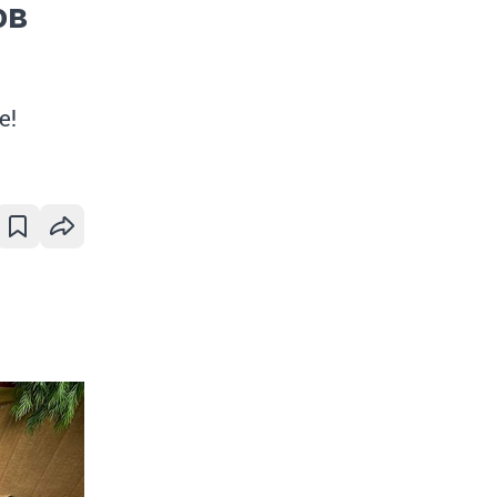
ов
е!