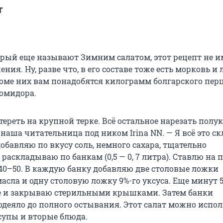
т
торый еще называют Зимним салатом, этот рецепт не и
ния. Ну, разве что, в его составе тоже есть морковь и 
оме них вам понадобятся килограмм болгарского перц
омидора.
ереть на крупной терке. Всё остальное нарезать полу
 наша читательница под ником Irina NN. — Я всё это 
добавляю по вкусу соль, немного сахара, тщательно
аскладываю по банкам (0,5 — 0, 7 литра). Ставлю на 
40–50. В каждую банку добавляю две столовые ложки
асла и одну столовую ложку 9%-го уксуса. Еще минут 
е и закрываю стерильными крышками. Затем банки
одеяло до полного остывания. Этот салат можно испол
супы и вторые блюда.