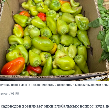
итуации перцы можно нафаршировать и отправить в морозилку, но ими одни
ьская / 93.RU
 садоводов возникает один глобальный вопрос: куда де