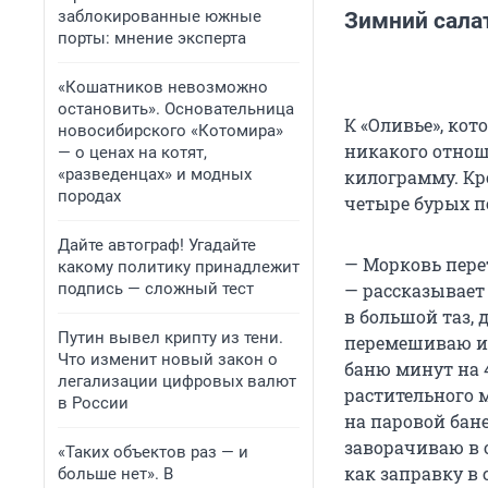
заблокированные южные
Зимний сала
порты: мнение эксперта
«Кошатников невозможно
остановить». Основательница
К «Оливье», ко
новосибирского «Котомира»
никакого отноше
— о ценах на котят,
«разведенцах» и модных
килограмму. Кр
породах
четыре бурых п
Дайте автограф! Угадайте
— Морковь перет
какому политику принадлежит
подпись — сложный тест
— рассказывает
в большой таз, 
Путин вывел крипту из тени.
перемешиваю и р
Что изменит новый закон о
баню минут на 
легализации цифровых валют
растительного м
в России
на паровой бан
заворачиваю в 
«Таких объектов раз — и
как заправку в 
больше нет». В