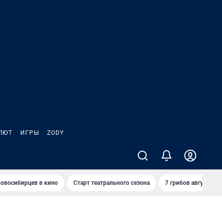
ЛЮТ
ИГРЫ
ZODY
овосибирцев в кино
Старт театрального сезона
7 грибов августа