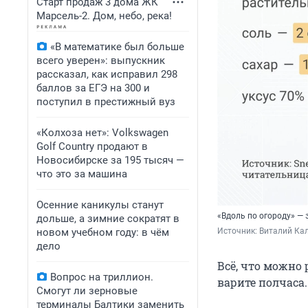
Старт продаж 3 дома ЖК
Марсель-2. Дом, небо, река!
«В математике был больше
всего уверен»: выпускник
рассказал, как исправил 298
баллов за ЕГЭ на 300 и
поступил в престижный вуз
«Колхоза нет»: Volkswagen
Golf Сountry продают в
Новосибирске за 195 тысяч —
что это за машина
Осенние каникулы станут
«Вдоль по огороду» — 
дольше, а зимние сократят в
новом учебном году: в чём
Источник: 
Виталий Кал
дело
Всё, что можно 
Вопрос на триллион.
варите полчаса.
Смогут ли зерновые
терминалы Балтики заменить