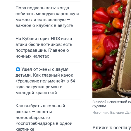
Пора подкапывать: когда
собирать молодую картошку и
можно ли есть зеленую —
важное о клубнях в августе
На Кубани горит НПЗ из-за
атаки беспилотников: есть
пострадавшие. Главное о
ночных налетах
Ушел от жены с двумя
детьми. Как главный качок
«Уральских пельменей» в 54
года закрутил роман с
молодой красоткой
В любой непонятной с
Как выбрать школьный
будешь!
рюкзак — советы
Источник: 
Валерия Дул
новосибирского
Роспотребнадзора в одной
Ближе к осени у
картинке