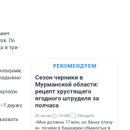
меет
лук. По
а и три-
РЕКОМЕНДУЕМ
кольцами,
Сезон черники в
складываю
Мурманской области:
рецепт хрустящего
паровую
ягодного штруделя за
полчаса
5–7 держу
20 часов
14 049
Обсудить
ьзовать
«Мне должны 17 млн, но банку плачу
я»: почему в Башкирии обманутые в