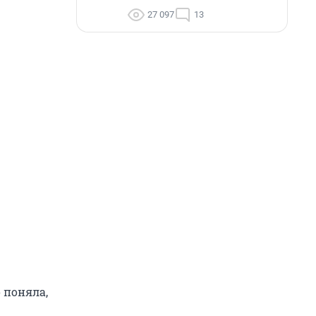
27 097
13
 поняла,