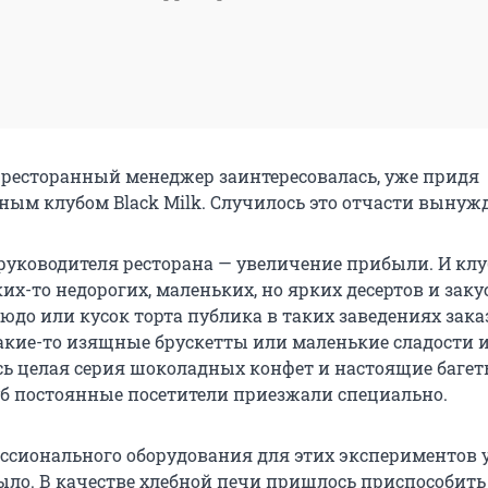
ресторанный менеджер заинтересовалась, уже придя
ным клубом Black Milk. Случилось это отчасти вынуж
 руководителя ресторана — увеличение прибыли. И клу
их-то недорогих, маленьких, но ярких десертов и заку
юдо или кусок торта публика в таких заведениях зак
 какие-то изящные брускетты или маленькие сладости 
сь целая серия шоколадных конфет и настоящие багеты
б постоянные посетители приезжали специально.
ссионального оборудования для этих экспериментов 
ыло. В качестве хлебной печи пришлось приспособить