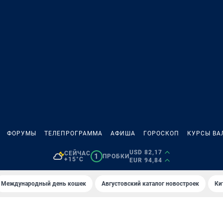
ФОРУМЫ
ТЕЛЕПРОГРАММА
АФИША
ГОРОСКОП
КУРСЫ ВА
USD 82,17
СЕЙЧАС
1
ПРОБКИ
+15°C
EUR 94,84
Международный день кошек
Августовский каталог новостроек
Ки