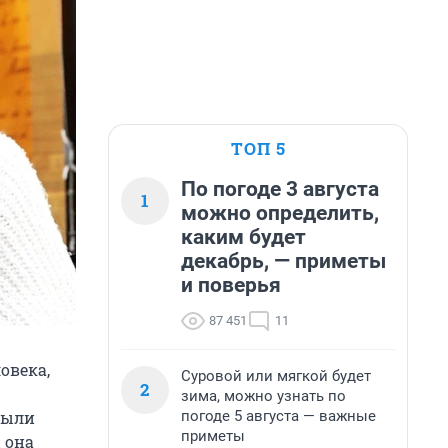
ТОП 5
По погоде 3 августа
1
можно определить,
каким будет
декабрь, — приметы
и поверья
87 451
11
овека,
Суровой или мягкой будет
2
зима, можно узнать по
погоде 5 августа — важные
были
приметы
 она