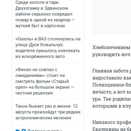
Среди копоти и гари.
Двухэтажку в Здвинском
районе серьезно повредил
пожар в одной из квартир —
жуткий быт в карточках
«Газель» и ВАЗ столкнулись на
улице Дуси Ковальчук:
Хлебопечением 
водителя пришлось извлекать
руководить ноч
из искорёженного авто
«Финал не совпал с
Главная забота
ожиданиями»: стоит ли
недоставало как
смотреть фильм «Старый
Полноценное бл
орел» на большом экране —
нечасто, а вот
честная рецензия
ура. Так родила
которыми в клу
Такое бывает раз в жизни: 12
августа произойдут три редких
астрономических явления
Никакого профе
Екатерины не б