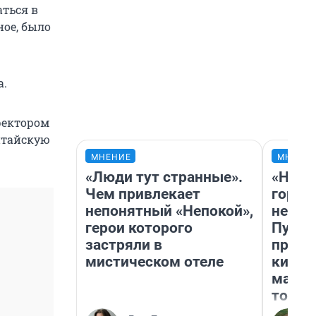
аться в
ное, было
а.
ректором
китайскую
МНЕНИЕ
МНЕНИ
«Люди тут странные».
«Нет 
Чем привлекает
городо
непонятный «Непокой»,
недоф
герои которого
Путеш
застряли в
проех
мистическом отеле
килом
машин
того