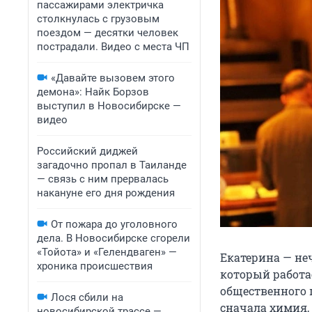
пассажирами электричка
столкнулась с грузовым
поездом — десятки человек
пострадали. Видео с места ЧП
«Давайте вызовем этого
демона»: Найк Борзов
выступил в Новосибирске —
видео
Российский диджей
загадочно пропал в Таиланде
— связь с ним прервалась
накануне его дня рождения
От пожара до уголовного
дела. В Новосибирске сгорели
«Тойота» и «Гелендваген» —
Екатерина — не
хроника происшествия
который работа
общественного 
Лося сбили на
сначала химия, 
новосибирской трассе —