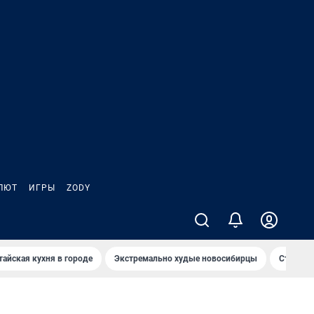
ЛЮТ
ИГРЫ
ZODY
тайская кухня в городе
Экстремально худые новосибирцы
Старт те