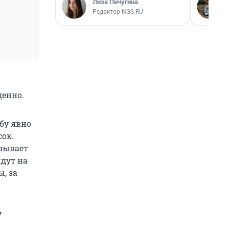
Лиза Пичугина
Редактор NGS.RU
денно.
бу явно
сок.
азывает
идут на
, за
у