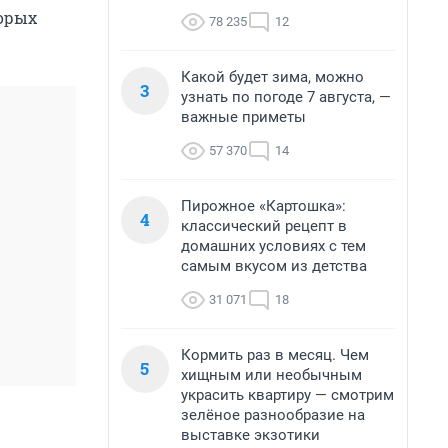
торых
78 235
12
Какой будет зима, можно
3
узнать по погоде 7 августа, —
важные приметы
57 370
14
Пирожное «Картошка»:
4
классический рецепт в
домашних условиях с тем
самым вкусом из детства
31 071
18
Кормить раз в месяц. Чем
5
хищным или необычным
украсить квартиру — смотрим
зелёное разнообразие на
выставке экзотики