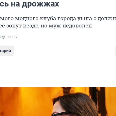
сь на дрожжах
мого модного клуба города ушла с долж
 её зовут везде, но муж недоволен
8
31 137
тарий