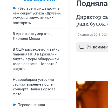
Подняла
«Это всего лишь шоу»: в
чем секрет успеха «Друзей»,
Директор са
который никто не смог
ради булок:
повторить
В Аргентине умер отец
17 сентября 2018, 00:1
Лионеля Месси
71
коммен
В США рассекретили тайну
падения НЛО в Бразилии:
внутри сферы обнаружили
тело человека. Новости 8
августа
Новосибирцы устроили
столпотворение после
концерта Найка Борзова —
фото
Переполненная