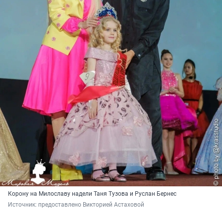
Корону на Милославу надели Таня Тузова и Руслан Бернес
Источник: 
предоставлено Викторией Астаховой