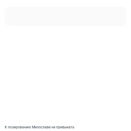
К позированию Милославе не привыкать