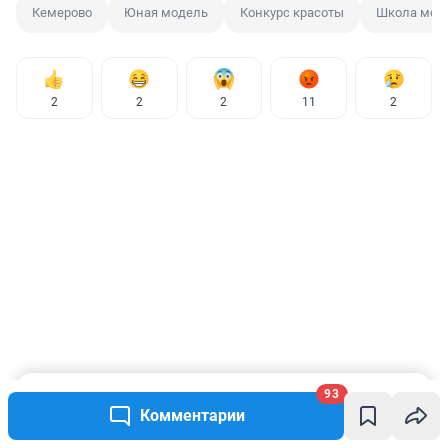
Кемерово
Юная модель
Конкурс красоты
Школа мод
2
2
2
11
2
93
Получай награды за комментарии и другие 
Комментарии
задания!