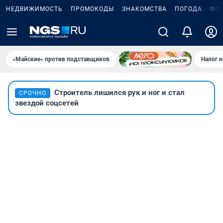
НЕДВИЖИМОСТЬ
ПРОМОКОДЫ
ЗНАКОМСТВА
ПОГОДА
ФО
«Майские» против подставщиков
Налог 
Строитель лишился рук и ног и стал
СРОЧНО
звездой соцсетей