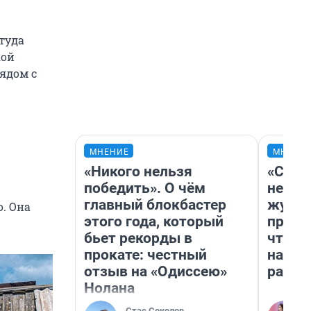
туда
кой
рядом с
МНЕНИЕ
МНЕНИ
«Никого нельзя
«Сним
победить». О чём
немед
главный блокбастер
журна
о. Она
этого года, который
пришл
бьет рекорды в
чтобы
прокате: честный
на чт
отзыв на «Одиссею»
ради 
Нолана
Стас Соколов