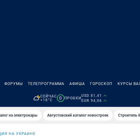
ФОРУМЫ
ТЕЛЕПРОГРАММА
АФИША
ГОРОСКОП
КУРСЫ ВА
USD 81,41
СЕЙЧАС
0
ПРОБКИ
+18°C
EUR 94,06
алог на электрокары
Августовский каталог новостроек
Строитель б
ЦИЯ НА УКРАИНЕ