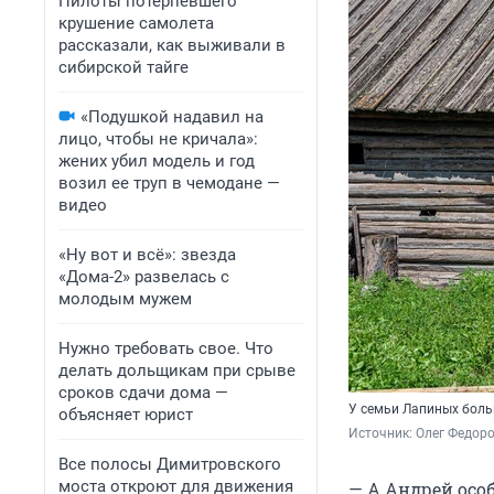
Пилоты потерпевшего
крушение самолета
рассказали, как выживали в
сибирской тайге
«Подушкой надавил на
лицо, чтобы не кричала»:
жених убил модель и год
возил ее труп в чемодане —
видео
«Ну вот и всё»: звезда
«Дома-2» развелась с
молодым мужем
Нужно требовать свое. Что
делать дольщикам при срыве
сроков сдачи дома —
У семьи Лапиных боль
объясняет юрист
Источник: 
Олег Федоро
Все полосы Димитровского
моста откроют для движения
— А Андрей осо