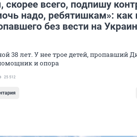
, скорее всего, подпишу конт
мочь надо, ребятишкам»: как
опавшего без вести на Украи
ой 38 лет. У нее трое детей, пропавший 
помощник и опора
25 512
нтария