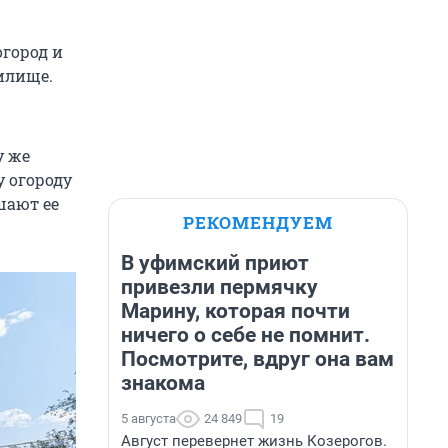
огород и
чилище.
у же
у огороду
шают ее
РЕКОМЕНДУЕМ
В уфимский приют
привезли пермячку
Марину, которая почти
ничего о себе не помнит.
Посмотрите, вдруг она вам
знакома
5 августа
24 849
19
Август перевернет жизнь Козерогов.