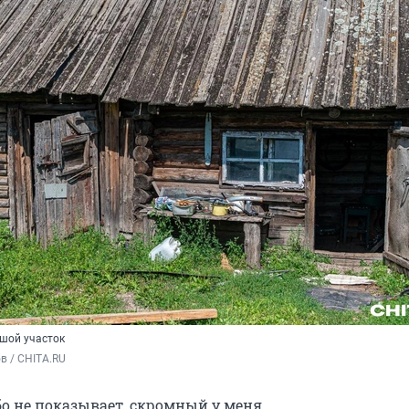
шой участок
в / CHITA.RU
бо не показывает, скромный у меня.