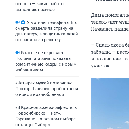
осенью — какие работы
выполняют сейчас
Дима помогал м
теперь «нет чуш
У могилы педофила. Его
смерть разделила страну на
Началась панде
два лагеря, а защитника детей
отправила за решетку
— Спать охота б
забрали, — рас
Больше не скрывает:
и показывает к
Полина Гагарина показала
романтичные кадры с новым
участок.
избранником
«Четырех мужей потеряла»:
Прохор Шаляпин проболтался
о новой возлюбленной
«В Красноярске жираф есть, в
Новосибирске — нет».
Горожане— о вечном выборе
столицы Сибири