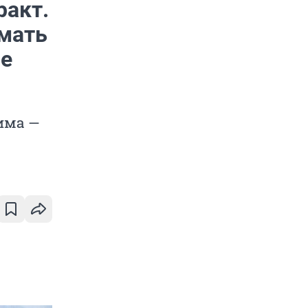
ракт.
 мать
не
Дима —