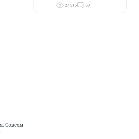
27 315
50
я. Совсем
у