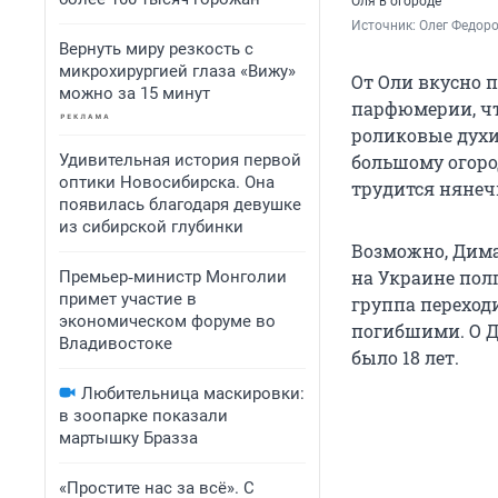
Оля в огороде
Источник: 
Олег Федоро
Вернуть миру резкость с
микрохирургией глаза «Вижу»
От Оли вкусно 
можно за 15 минут
парфюмерии, чт
роликовые духи
Удивительная история первой
большому огород
оптики Новосибирска. Она
трудится нянеч
появилась благодаря девушке
из сибирской глубинки
Возможно, Дима,
на Украине полг
Премьер‑министр Монголии
примет участие в
группа переходи
экономическом форуме во
погибшими. О Д
Владивостоке
было 18 лет.
Любительница маскировки:
в зоопарке показали
мартышку Бразза
«Простите нас за всё». С