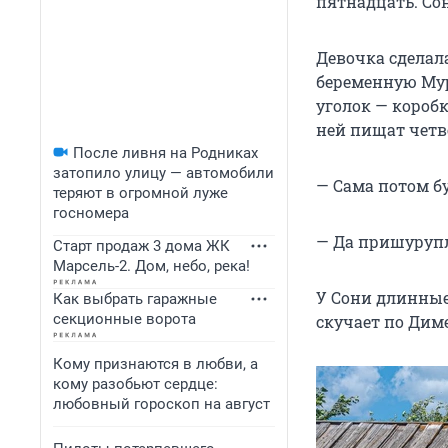
пятнадцать. Сон
Девочка сделала
беременную Мур
уголок — коробк
ней пищат четве
После ливня на Родниках
затопило улицу — автомобили
— Сама потом бу
теряют в огромной луже
госномера
— Да пришурупл
Старт продаж 3 дома ЖК
Марсель-2. Дом, небо, река!
У Сони длинные,
Как выбрать гаражные
секционные ворота
скучает по Диме
Кому признаются в любви, а
кому разобьют сердце:
любовный гороскоп на август