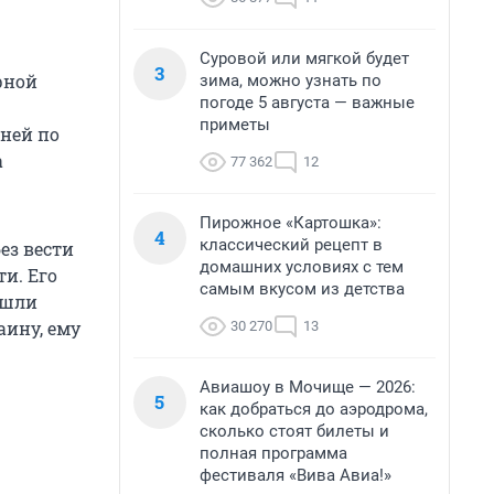
Суровой или мягкой будет
3
рной
зима, можно узнать по
погоде 5 августа — важные
приметы
ней по
а
77 362
12
Пирожное «Картошка»:
4
классический рецепт в
ез вести
домашних условиях с тем
ти. Его
самым вкусом из детства
ашли
аину, ему
30 270
13
Авиашоу в Мочище — 2026:
5
как добраться до аэродрома,
сколько стоят билеты и
полная программа
фестиваля «Вива Авиа!»