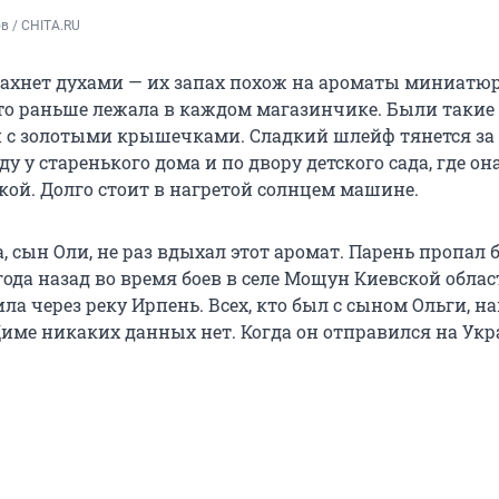
в / CHITA.RU
пахнет духами — их запах похож на ароматы миниатю
о раньше лежала в каждом магазинчике. Были такие
 с золотыми крышечками. Сладкий шлейф тянется за 
у у старенького дома и по двору детского сада, где он
кой. Долго стоит в нагретой солнцем машине.
 сын Оли, не раз вдыхал этот аромат. Парень пропал б
ода назад во время боев в селе Мощун Киевской облас
ла через реку Ирпень. Всех, кто был с сыном Ольги, н
име никаких данных нет. Когда он отправился на Укр