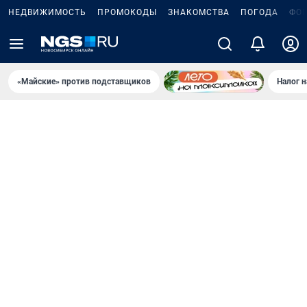
НЕДВИЖИМОСТЬ
ПРОМОКОДЫ
ЗНАКОМСТВА
ПОГОДА
ФО
«Майские» против подставщиков
Налог 