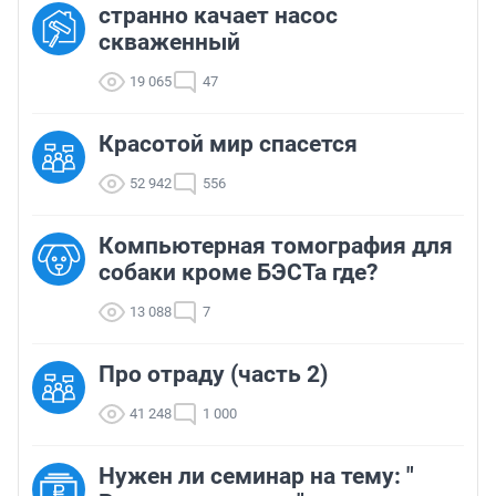
странно качает насос
скваженный
19 065
47
Красотой мир спасется
52 942
556
Компьютерная томография для
собаки кроме БЭСТа где?
13 088
7
Про отраду (часть 2)
41 248
1 000
Нужен ли семинар на тему: "