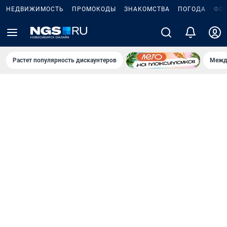
НЕДВИЖИМОСТЬ
ПРОМОКОДЫ
ЗНАКОМСТВА
ПОГОДА
ФО
Растет популярность дискаунтеров
Межд