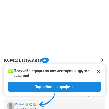
КОММЕНТАРИИ
42
Получай награды за комментарии и другие 
Гость
23 июля 2024, 08:31
задания!
Вот этот ужас??? Я бы потребовал деньги обратно за 
Подробнее в профиле
такое в журнале)))
+1
–0
Michail