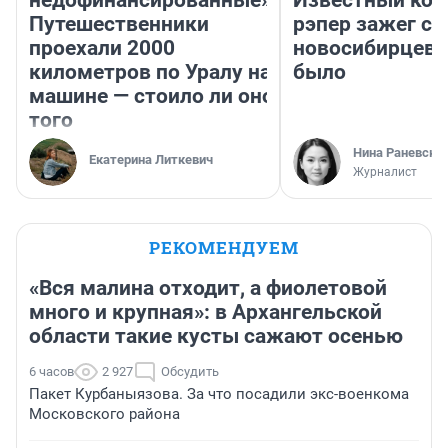
недофинансированные».
Известный кор
Путешественники
рэпер зажег с 
проехали 2000
новосибирцев: 
километров по Уралу на
было
машине — стоило ли оно
того
Нина Раневска
Екатерина Литкевич
Журналист
РЕКОМЕНДУЕМ
«Вся малина отходит, а фиолетовой
много и крупная»: в Архангельской
области такие кусты сажают осенью
6 часов
2 927
Обсудить
Пакет Курбаныязова. За что посадили экс-военкома
Московского района