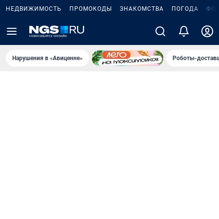
НЕДВИЖИМОСТЬ
ПРОМОКОДЫ
ЗНАКОМСТВА
ПОГОДА
ФО
Нарушения в «Авиценне»
Роботы-доставщ