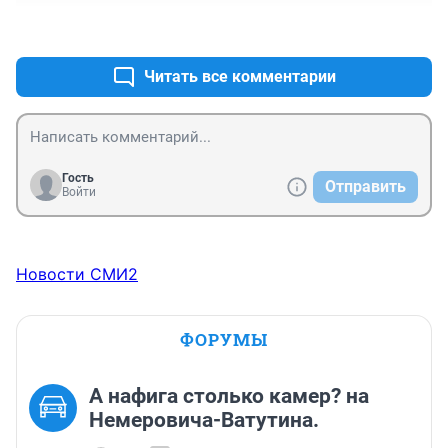
А если ловит панические атаки, почему бы ей не 
+0
–0
выйти замуж за Паниковского?
Читать все комментарии
Гость
Отправить
Войти
Новости СМИ2
ФОРУМЫ
А нафига столько камер? на
Немеровича-Ватутина.