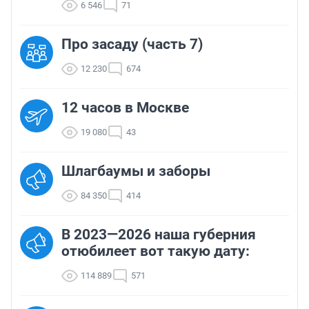
6 546
71
Про засаду (часть 7)
12 230
674
12 часов в Москве
19 080
43
Шлагбаумы и заборы
84 350
414
В 2023—2026 наша губерния
отюбилеет вот такую дату:
114 889
571