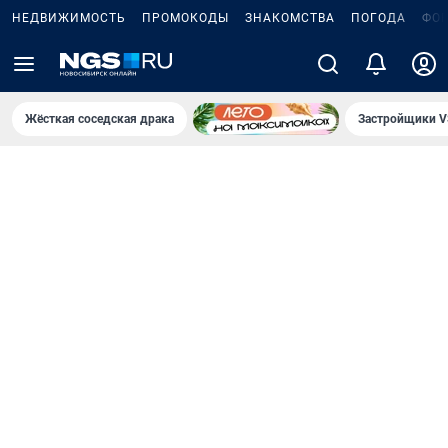
НЕДВИЖИМОСТЬ
ПРОМОКОДЫ
ЗНАКОМСТВА
ПОГОДА
ФО
Жёсткая соседская драка
Застройщики V