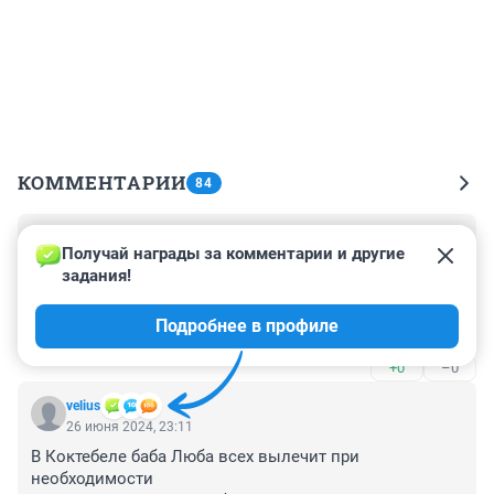
КОММЕНТАРИИ
84
Гость
27 июня 2024, 06:38
Получай награды за комментарии и другие 
задания!
Это такое теперь в СМИ народное просвещение, а в 
комментариях - взаимообогащение средневековыми 
Подробнее в профиле
суевериями.
+0
–0
velius
26 июня 2024, 23:11
В Коктебеле баба Люба всех вылечит при 
необходимости
