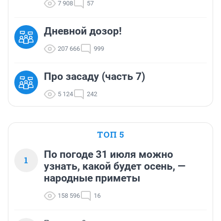
7 908
57
Дневной дозор!
207 666
999
Про засаду (часть 7)
5 124
242
ТОП 5
По погоде 31 июля можно
1
узнать, какой будет осень, —
народные приметы
158 596
16