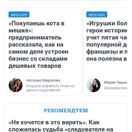
МНЕНИЕ
МНЕНИЕ
«Покупаешь кота в
«Игрушки боль
мешке»:
герои истории»
предприниматель
учит пятая час
рассказала, как на
популярной де
самом деле устроен
франшизы и п
бизнес со складами
она полезна в
дешевых товаров
Наталья Шорохова
Мария Тищенк
Открыла кофейную точку на
Обозреватель
деньги соцразвития
РЕКОМЕНДУЕМ
«Не хочется в это верить». Как
сложилась судьба «следователя на