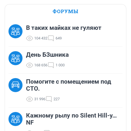
ФОРУМЫ
В таких майках не гуляют
104 432
649
День БЗшника
168 656
1 000
Помогите с помещением под
СТО.
31 996
227
Кажному рылу по Silent Hill-у…
NF