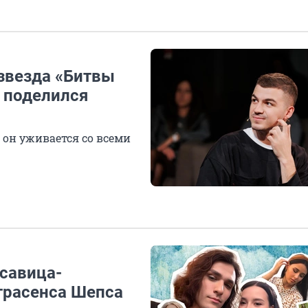
 звезда «Битвы
 поделился
к он уживается со всеми
асавица-
трасенса Шепса