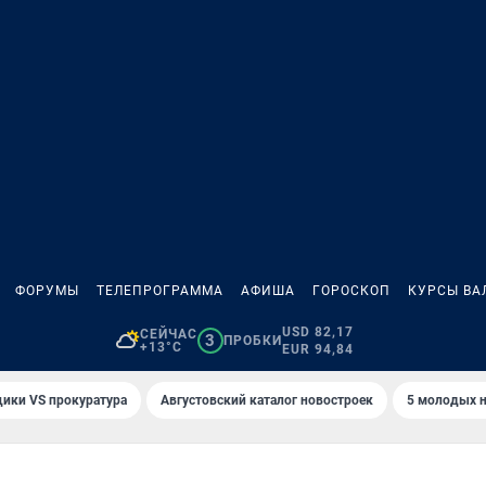
ФОРУМЫ
ТЕЛЕПРОГРАММА
АФИША
ГОРОСКОП
КУРСЫ ВА
USD 82,17
СЕЙЧАС
3
ПРОБКИ
+13°C
EUR 94,84
ики VS прокуратура
Августовский каталог новостроек
5 молодых н