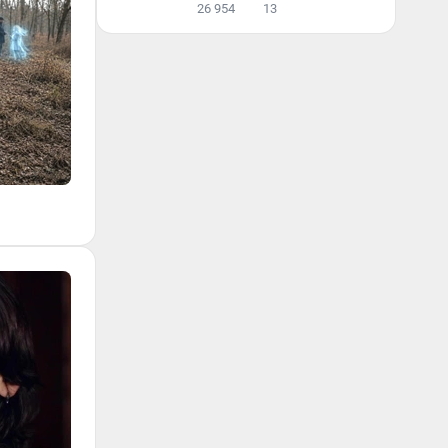
26 954
13