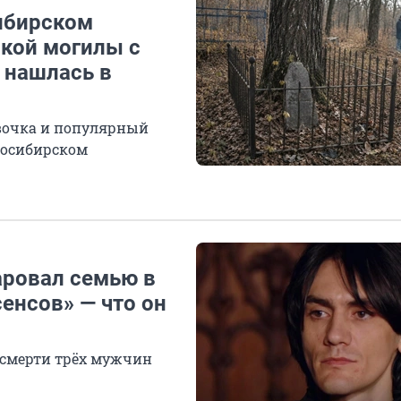
сибирском
ской могилы с
 нашлась в
вочка и популярный
овосибирском
аровал семью в
енсов» — что он
 смерти трёх мужчин