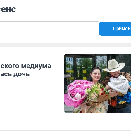
сенс
Примен
ирского медиума
ась дочь