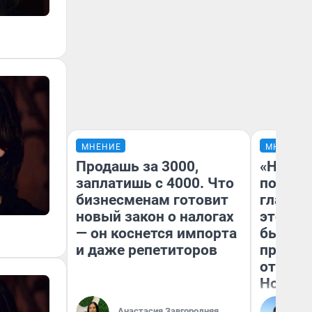
МНЕНИЕ
МНЕНИЕ
Продашь за 3000,
«Никог
заплатишь с 4000. Что
победи
бизнесменам готовит
главны
новый закон о налогах
этого г
— он коснется импорта
бьет р
и даже репетиторов
прокат
отзыв 
Нолана
Ст
Анастасия Завгородняя