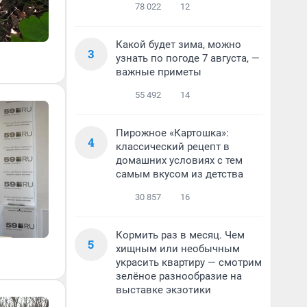
78 022
12
Какой будет зима, можно
3
узнать по погоде 7 августа, —
важные приметы
55 492
14
Пирожное «Картошка»:
4
классический рецепт в
домашних условиях с тем
самым вкусом из детства
30 857
16
Кормить раз в месяц. Чем
5
хищным или необычным
украсить квартиру — смотрим
зелёное разнообразие на
выставке экзотики