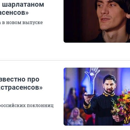
л шарлатаном
асенсов»
а в новом выпуске
звестно про
кстрасенсов»
 российских поклонниц