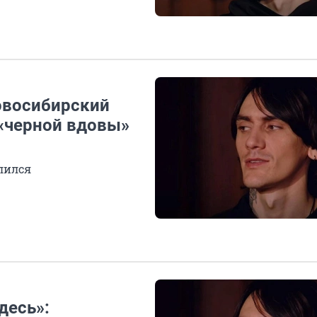
овосибирский
«черной вдовы»
лился
десь»: