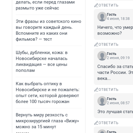
делать, если перед глазами
ОТВЕТИТЬ
размыто уже сейчас
Гость
4 июня, 18:38
Эти фразы из советского кино
вы говорите каждый день.
Ничего, что уме
Вспомните из каких они
возможно?
фильмов? — тест
ОТВЕТИТЬ
Шубы, дубленки, кожа: в
Гость
Новосибирске началась
2 июня, 09:19
ликвидация — все цены
Спасибо за стат
пополам
части России. Э
века...
Как выбрать оптику в
Новосибирске и не пожалеть:
ОТВЕТИТЬ
опыт сети, которой доверяют
Гость
более 100 тысяч горожан
2 июня, 08:57
Это лучшая стат
Вернуть миру резкость с
микрохирургией глаза «Вижу»
ОТВЕТИТЬ
можно за 15 минут
Гость