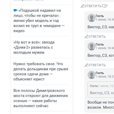
ОТВЕТИТЬ
7
«Подушкой надавил на
лицо, чтобы не кричала»:
Гость
1 июня, 16:4
жених убил модель и год
возил ее труп в чемодане —
Виктор_СЗ, на
видео
ОТВЕТИТЬ
«Ну вот и всё»: звезда
Гость
«Дома-2» развелась с
1 июня, 16:4
молодым мужем
Виктор_СЗ, хо
Нужно требовать свое. Что
ОТВЕТИТЬ
делать дольщикам при срыве
Гость
сроков сдачи дома —
1 июня, 18:3
объясняет юрист
Гость
1 июня, 16
Все полосы Димитровского
Виктор_СЗ, х
моста откроют для движения
осенью — какие работы
Вообще не пон
выполняют сейчас
возили. Мног