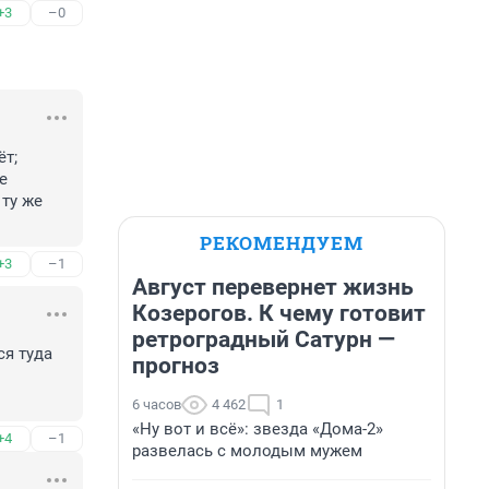
+3
–0
т; 
 
ту же 
РЕКОМЕНДУЕМ
+3
–1
Август перевернет жизнь
Козерогов. К чему готовит
ретроградный Сатурн —
я туда 
прогноз
6 часов
4 462
1
«Ну вот и всё»: звезда «Дома-2»
+4
–1
развелась с молодым мужем