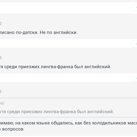
0
писано по-датски. Не по английски.
0
тя среди приезжих лингва-франка был английский.
7
:40
отя среди приезжих лингва-франка был английский.
имаю, на каком языке общались, как без холодильников масл
о вопросов