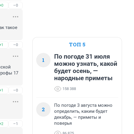
+0
–0
к такое 
ТОП 5
+1
–0
По погоде 31 июля
1
можно узнать, какой
ской 
будет осень, —
рофы 17 
народные приметы
158 388
+1
–0
По погоде 3 августа можно
2
определить, каким будет
декабрь, — приметы и
поверья
+2
–1
86 875