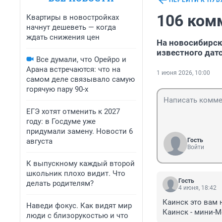
ПЕРЕЙТИ К ПУ
106 ком
Квартиры в новостройках
начнут дешеветь — когда
ждать снижения цен
На новосибирс
известного дат
Все думали, что Орейро и
Арана встречаются: что на
1 июня 2026, 10:00
самом деле связывало самую
горячую пару 90-х
ЕГЭ хотят отменить к 2027
году: в Госдуме уже
придумали замену. Новости 6
августа
Гость
Войти
К выпускному каждый второй
школьник плохо видит. Что
Гость
делать родителям?
4 июня, 18:42
Каинск это вам 
Наведи фокус. Как видят мир
Каинск - мини-М
люди с близорукостью и что