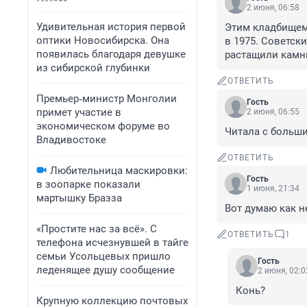
2 июня, 06:58
Удивительная история первой
Этим кладбищем 
оптики Новосибирска. Она
в 1975. Советск
появилась благодаря девушке
растащили камни
из сибирской глубинки
ОТВЕТИТЬ
Премьер‑министр Монголии
Гость
примет участие в
2 июня, 06:55
экономическом форуме во
Читала с больш
Владивостоке
ОТВЕТИТЬ
Любительница маскировки:
Гость
в зоопарке показали
1 июня, 21:34
мартышку Бразза
Вот думаю как н
«Простите нас за всё». С
ОТВЕТИТЬ
1
телефона исчезнувшей в тайге
семьи Усольцевых пришло
Гость
леденящее душу сообщение
2 июня, 02:0
Конь?
Крупную коллекцию почтовых