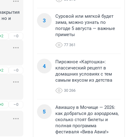
закрытия 
Суровой или мягкой будет
но и 
3
зима, можно узнать по
погоде 5 августа — важные
приметы
+2
–0
77 361
Пирожное «Картошка»:
4
классический рецепт в
+2
–0
домашних условиях с тем
самым вкусом из детства
30 266
+0
–0
Авиашоу в Мочище — 2026:
5
как добраться до аэродрома,
сколько стоят билеты и
полная программа
фестиваля «Вива Авиа!»