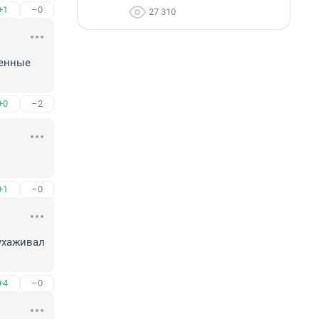
+1
–0
27 310
енные 
+0
–2
+1
–0
ухаживал 
+4
–0