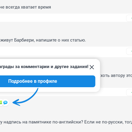
 не всегда хватает время
живут Барбиери, напишите о них статью.
аграды за комментарии и другие задания!
0
урналисты экстрасенсы? Взяли бы и сообщили хоть автору это
Подробнее в профиле
ю почту
у надпись на памятнике по-английски? Если не по-русски, тог