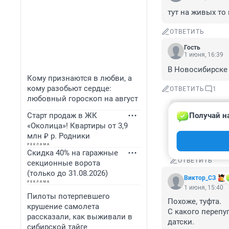
тут на живых то
ОТВЕТИТЬ
Гость
1 июня, 16:39
В Новосибирске 
Кому признаются в любви, а
кому разобьют сердце:
ОТВЕТИТЬ
1
любовный гороскоп на август
Гость
Старт продаж в ЖК
Получай н
1 июня, 18:2
«Околица»! Квартиры от 3,9
Вы думаете, ж
млн ₽ р. Родники
на электронну
Скидка 40% на гаражные
ОТВЕТИТЬ
секционные ворота
(только до 31.08.2026)
Виктор_СЗ
1 июня, 15:40
Пилоты потерпевшего
Похоже, туфта.

крушение самолета
С какого перепуг
рассказали, как выживали в
датски.
сибирской тайге