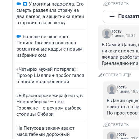
У могилы педофила. Его
ОТВЕТИТЬ
смерть разделила страну на
Показат
два лагеря, а защитника детей
отправила за решетку
Гость
1 июня, 15:35
Больше не скрывает:
Полина Гагарина показала
В Самой Дании, к
романтичные кадры с новым
никаких полезны
избранником
желали разбогате
Гренландию или
«Четырех мужей потеряла»:
Прохор Шаляпин проболтался
ОТВЕТИТЬ
2
о новой возлюбленной
Гость
1 июня, 18:5
«В Красноярске жираф есть, в
В Дании сущес
Новосибирске — нет».
приехать на за
Горожане— о вечном выборе
Но просторов 
столицы Сибири
ОТВЕТИТЬ
На Петухова заканчивают
масштабный дорожный
Гость
1 июня, 22:0