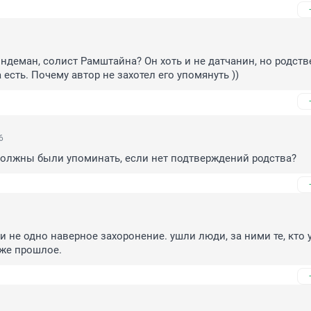
индеман, солист Рамштайна? Он хоть и не датчанин, но родств
есть. Почему автор не захотел его упомянуть ))
6
должны были упоминать, если нет подтверждений родства?
ми не одно наверное захоронение. ушли люди, за ними те, кто 
уже прошлое.