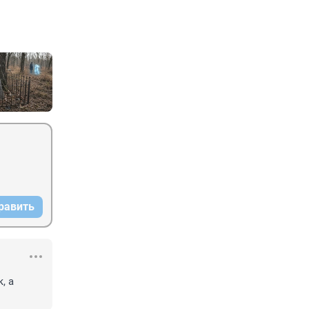
равить
 а 