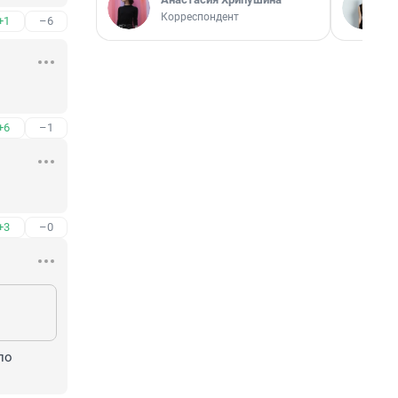
Корреспондент
+1
–6
+6
–1
+3
–0
о 