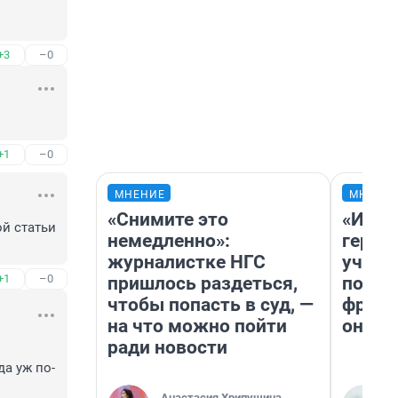
+3
–0
+1
–0
МНЕНИЕ
МНЕНИ
«Снимите это
«Игру
й статьи 
немедленно»:
герои
журналистке НГС
учит 
+1
–0
пришлось раздеться,
попул
чтобы попасть в суд, —
франш
на что можно пойти
она п
ради новости
да уж по-
Анастасия Хрипушина