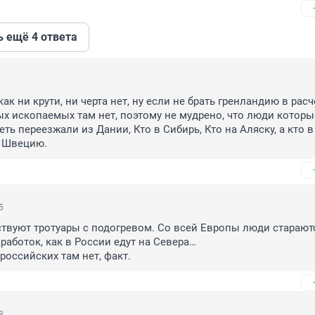
ь ещё 4 ответа
ак ни крути, ни черта нет, ну если не брать гренландию в расчё
х ископаемых там нет, поэтому не мудрено, что люди которые
ть переезжали из Дании, Кто в Сибирь, Кто на Аляску, а кто в 
 Швецию.
5
твуют тротуары с подогревом. Со всей Европы люди стараютс
работок, как в России едут на Севера… 

российских там нет, факт.
8