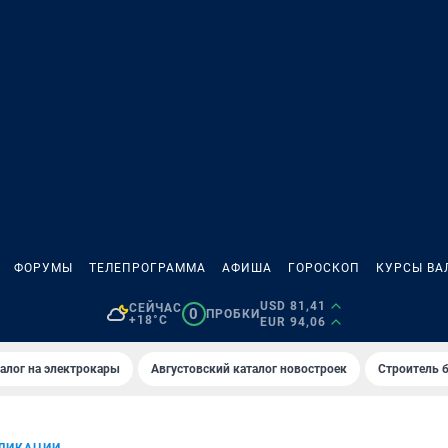
ФОРУМЫ
ТЕЛЕПРОГРАММА
АФИША
ГОРОСКОП
КУРСЫ ВА
USD 81,41
СЕЙЧАС
0
ПРОБКИ
+18°C
EUR 94,06
алог на электрокары
Августовский каталог новостроек
Строитель б