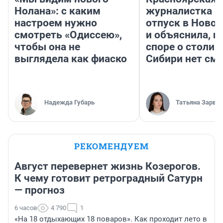
Нолана»: с каким
журналистка п
настроем нужно
отпуск в Ново
смотреть «Одиссею»,
и объяснила, п
чтобы она не
споре о столиц
выглядела как фиаско
Сибири нет см
Надежда Губарь
Татьяна Зарва
РЕКОМЕНДУЕМ
Август перевернет жизнь Козерогов.
К чему готовит ретроградный Сатурн
— прогноз
6 часов
4 790
1
«На 18 отдыхающих 18 поваров». Как проходит лето в