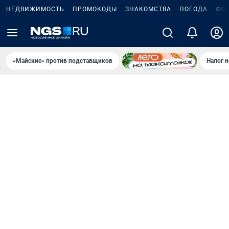
НЕДВИЖИМОСТЬ
ПРОМОКОДЫ
ЗНАКОМСТВА
ПОГОДА
ФО
«Майские» против подставщиков
Налог 