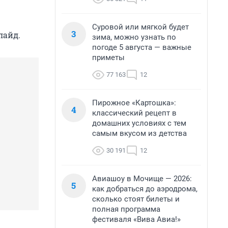
Суровой или мягкой будет
3
лайд.
зима, можно узнать по
погоде 5 августа — важные
приметы
77 163
12
Пирожное «Картошка»:
4
классический рецепт в
домашних условиях с тем
самым вкусом из детства
30 191
12
Авиашоу в Мочище — 2026:
5
как добраться до аэродрома,
сколько стоят билеты и
полная программа
фестиваля «Вива Авиа!»