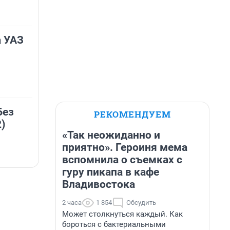
а УАЗ
Без
РЕКОМЕНДУЕМ
)
«Так неожиданно и
приятно». Героиня мема
вспомнила о съемках с
гуру пикапа в кафе
Владивостока
2 часа
1 854
Обсудить
Может столкнуться каждый. Как
бороться с бактериальными