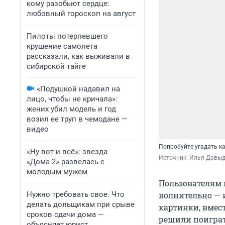
кому разобьют сердце:
любовный гороскоп на август
Пилоты потерпевшего
крушение самолета
рассказали, как выживали в
сибирской тайге
«Подушкой надавил на
лицо, чтобы не кричала»:
жених убил модель и год
возил ее труп в чемодане —
видео
Попробуйте угадать ка
«Ну вот и всё»: звезда
Источник: 
Илья Давыд
«Дома-2» развелась с
молодым мужем
Пользователям 
Нужно требовать свое. Что
волнительно — и
делать дольщикам при срыве
картинки, вмес
сроков сдачи дома —
решили поигра
объясняет юрист