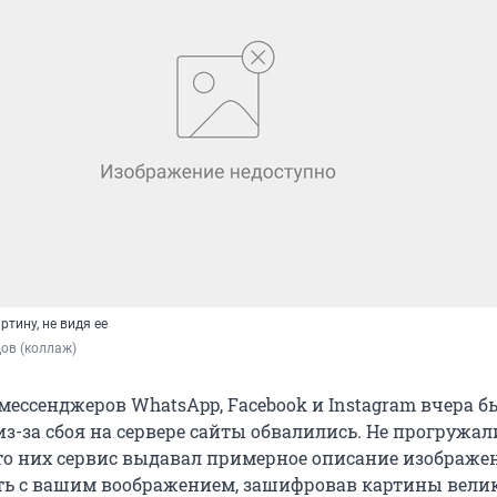
ртину, не видя ее
ов (коллаж)
мессенджеров WhatsApp, Facebook и Instagram вчера б
з-за сбоя на сервере сайты обвалились. Не прогружал
то них сервис выдавал примерное описание изображе
ть с вашим воображением, зашифровав картины вели