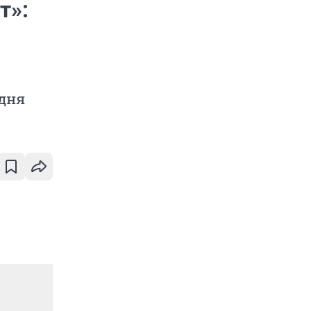
т»:
одня