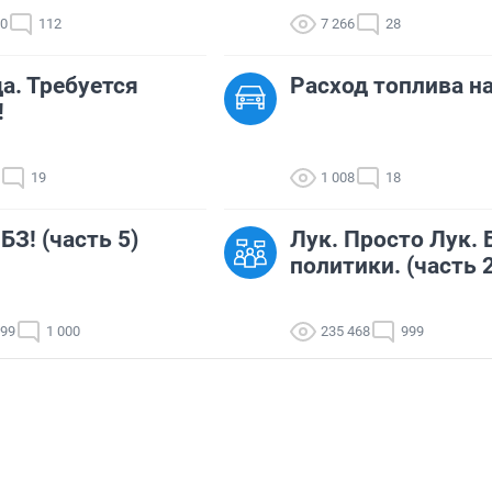
60
112
7 266
28
а. Требуется
Расход топлива н
!
19
1 008
18
БЗ! (часть 5)
Лук. Просто Лук. 
политики. (часть 2
699
1 000
235 468
999