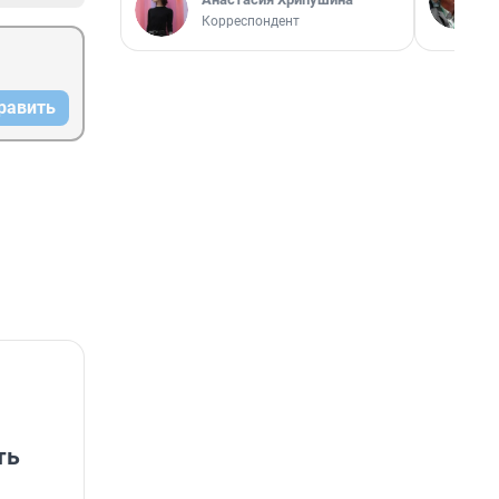
Корреспондент
равить
ть