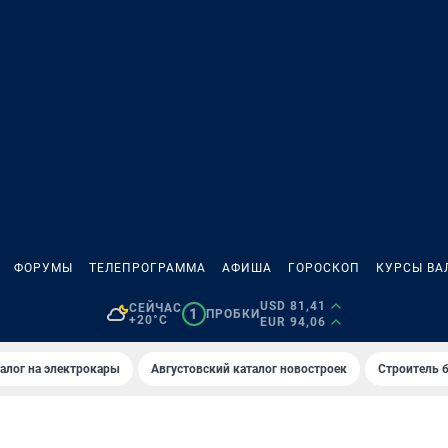
ФОРУМЫ
ТЕЛЕПРОГРАММА
АФИША
ГОРОСКОП
КУРСЫ ВА
USD 81,41
СЕЙЧАС
1
ПРОБКИ
+20°C
EUR 94,06
алог на электрокары
Августовский каталог новостроек
Строитель б