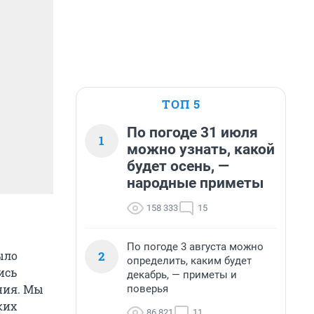
ТОП 5
По погоде 31 июля
1
можно узнать, какой
будет осень, —
народные приметы
158 333
15
По погоде 3 августа можно
2
ыло
определить, каким будет
ись
декабрь, — приметы и
ния. Мы
поверья
ких
86 821
11