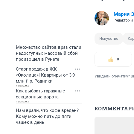
Мария З
Редактор и
Искусство
Ка
Множество сайтов враз стали
недоступны: массовый сбой
произошел в Рунете
0
Старт продаж в ЖК
«Околица»! Квартиры от 3,9
Увидели опечатку? В
млн ₽ р. Родники
Как выбрать гаражные
секционные ворота
КОММЕНТАР
Нам врали, что кофе вреден?
Кому можно пить до пяти
чашек в день