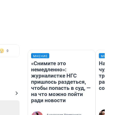
0
МНЕНИЕ
МНЕНИ
«Снимите это
Насле
немедленно»:
чудом
журналистке НГС
транс
пришлось раздеться,
разне
чтобы попасть в суд, —
совет
на что можно пойти
ради новости
Анастасия Хрипушина