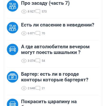
Про засаду (часть 7)
8 927
573
Есть ли спасение в неведении?
6 871
70
А где автолюбители вечером
могут поесть шашлыки ?
3 074
54
Бартер: есть ли в городе
конторы которые бартерят?
2 648
21
Покрасить царапину на