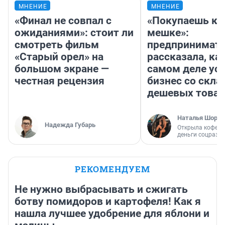
МНЕНИЕ
МНЕНИЕ
«Финал не совпал с
«Покупаешь ко
ожиданиями»: стоит ли
мешке»:
смотреть фильм
предпринимат
«Старый орел» на
рассказала, как
большом экране —
самом деле ус
честная рецензия
бизнес со скл
дешевых това
Наталья Шорох
Надежда Губарь
Открыла кофейн
деньги соцразв
РЕКОМЕНДУЕМ
Не нужно выбрасывать и сжигать
ботву помидоров и картофеля! Как я
нашла лучшее удобрение для яблони и