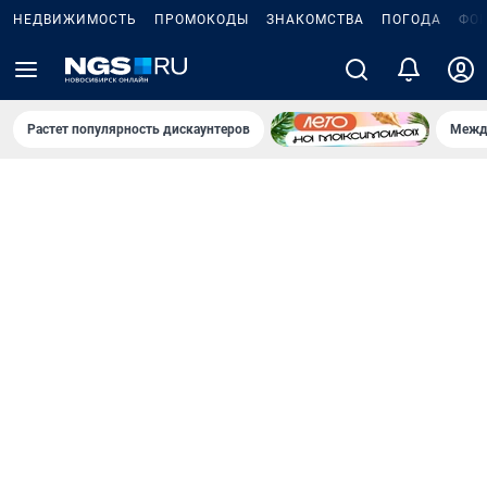
НЕДВИЖИМОСТЬ
ПРОМОКОДЫ
ЗНАКОМСТВА
ПОГОДА
ФО
Растет популярность дискаунтеров
Межд