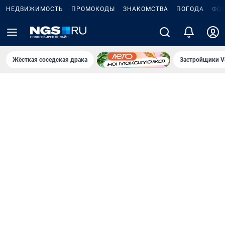
НЕДВИЖИМОСТЬ
ПРОМОКОДЫ
ЗНАКОМСТВА
ПОГОДА
ФО
Жёсткая соседская драка
Застройщики V