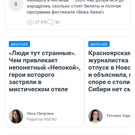
Авиашоу в Мочище — 2026: как добраться до
5
аэродрома, сколько стоят билеты и полная
программа фестиваля «Вива Авиа!»
27 576
50
МНЕНИЕ
МНЕНИЕ
«Люди тут странные».
Красноярская
Чем привлекает
журналистка п
непонятный «Непокой»,
отпуск в Ново
герои которого
и объяснила, п
застряли в
споре о столиц
мистическом отеле
Сибири нет см
Лиза Пичугина
Татьяна Зарва
Редактор NGS.RU