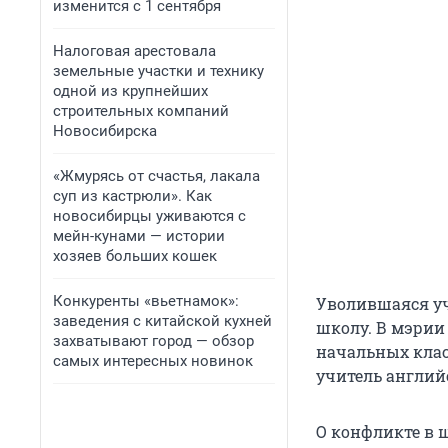
изменится с 1 сентября
Налоговая арестовала
земельные участки и технику
одной из крупнейших
строительных компаний
Новосибирска
«Жмурясь от счастья, лакала
суп из кастрюли». Как
новосибирцы уживаются с
мейн-кунами — истории
хозяев больших кошек
Конкуренты «вьетнамок»:
Уволившаяся уч
заведения с китайской кухней
школу. В мэрии
захватывают город — обзор
начальных клас
самых интересных новинок
учитель англий
О конфликте в ш