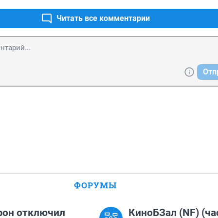
Читать все комментарии
Отп
ФОРУМЫ
фон отключил
КиноБЗал (NF) (ча