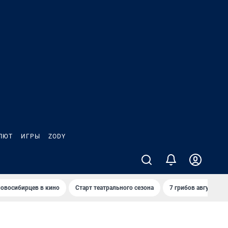
ЛЮТ
ИГРЫ
ZODY
овосибирцев в кино
Старт театрального сезона
7 грибов августа