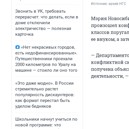
Источник: 
архив НГС
Звонить в УК, требовать
перерасчет: что делать, если в
Мэрия Новосиби
доме отключили
произошел конф
электричество — полезная
классов поругал
карточка
ее внуком, а за
«Нет некрасивых городов,
есть недофинансированные».
— Департаменто
Путешественники проехали
конфликтной си
2000 километров по Уралу на
получена объяс
машине — стоило ли оно того
деятельности, 
«Это даже модно». В России
стремительно растет
популярность дискаунтеров:
как формат перестал быть
уделом бедняков
Школьники начнут учиться по
новой программе: что