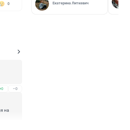
Екатерина Литкевич
0
+0
–0
я на 
+3
–0