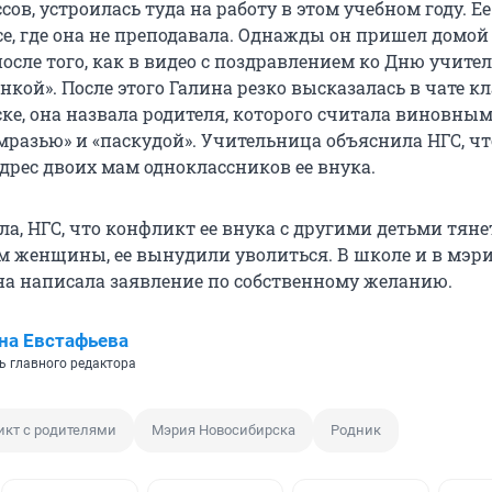
ов, устроилась туда на работу в этом учебном году. Е
се, где она не преподавала. Однажды он пришел домой
сле того, как в видео с поздравлением ко Дню учител
нкой». После этого Галина резко высказалась в чате кл
ке, она назвала родителя, которого считала виновным
мразью» и «паскудой». Учительница объяснила НГС, чт
дрес двоих мам одноклассников ее внука.
а, НГС, что конфликт ее внука с другими детьми тян
ам женщины, ее вынудили уволиться. В школе и в мэр
она написала заявление по собственному желанию.
на Евстафьева
ь главного редактора
кт с родителями
Мэрия Новосибирска
Родник