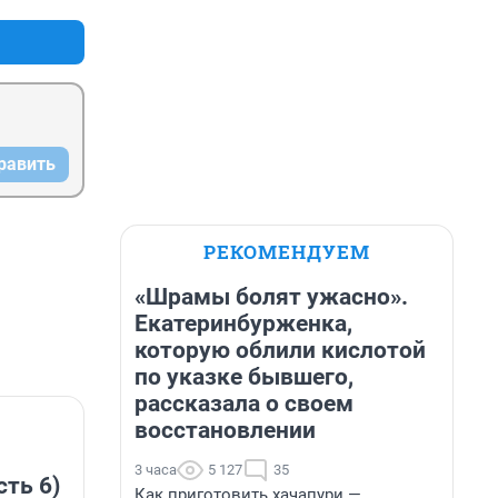
равить
РЕКОМЕНДУЕМ
«Шрамы болят ужасно».
Екатеринбурженка,
которую облили кислотой
по указке бывшего,
рассказала о своем
восстановлении
3 часа
5 127
35
сть 6)
Как приготовить хачапури —