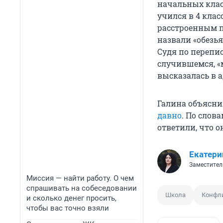
начальных класс
учился в 4 клас
расстроенным по
назвали «обезья
Судя по перепис
случившемся, «
высказалась в а
Галина объяснил
давно
. По слов
ответили, что 
Екатери
Заместител
Миссия — найти работу. О чем
спрашивать на собеседовании
Школа
Конфли
и сколько денег просить,
чтобы вас точно взяли