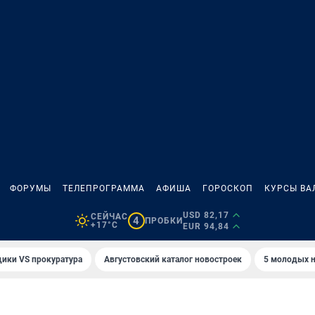
ФОРУМЫ
ТЕЛЕПРОГРАММА
АФИША
ГОРОСКОП
КУРСЫ ВА
USD 82,17
СЕЙЧАС
4
ПРОБКИ
+17°C
EUR 94,84
ики VS прокуратура
Августовский каталог новостроек
5 молодых н