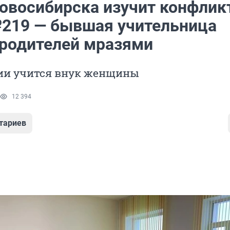
овосибирска изучит конфлик
219 — бывшая учительница
 родителей мразями
ии учится внук женщины
12 394
тариев