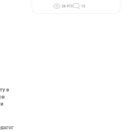
26 973
13
ту в
ов
 и
едагог