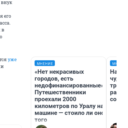
е внук
я его
асса.
 в
о
ется
уже
МНЕНИЕ
МНЕНИ
ии
«Нет некрасивых
Насле
городов, есть
чудом
недофинансированные».
транс
Путешественники
разне
проехали 2000
совет
километров по Уралу на
машине — стоило ли оно
того