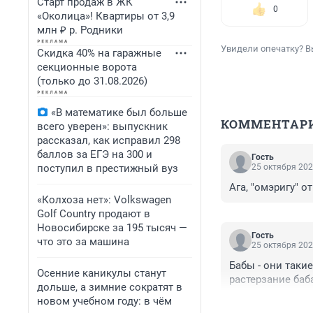
Старт продаж в ЖК
0
«Околица»! Квартиры от 3,9
млн ₽ р. Родники
Увидели опечатку? В
Скидка 40% на гаражные
секционные ворота
(только до 31.08.2026)
«В математике был больше
КОММЕНТАР
всего уверен»: выпускник
рассказал, как исправил 298
баллов за ЕГЭ на 300 и
Гость
поступил в престижный вуз
25 октября 202
Ага, "омэригу" от
«Колхоза нет»: Volkswagen
Golf Сountry продают в
Новосибирске за 195 тысяч —
Гость
что это за машина
25 октября 202
Бабы - они такие
Осенние каникулы станут
растерзание баб
дольше, а зимние сократят в
новом учебном году: в чём