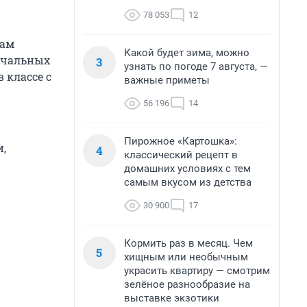
78 053
12
там
Какой будет зима, можно
ачальных
3
узнать по погоде 7 августа, —
 классе с
важные приметы
56 196
14
Пирожное «Картошка»:
,
4
классический рецепт в
домашних условиях с тем
самым вкусом из детства
30 900
17
Кормить раз в месяц. Чем
5
хищным или необычным
украсить квартиру — смотрим
зелёное разнообразие на
выставке экзотики