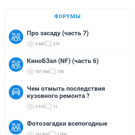
ФОРУМЫ
Про засаду (часть 7)
5 640
279
КиноБЗал (NF) (часть 6)
187 544
738
Чем отмыть последствия
кузовного ремонта ?
5 573
12
Фотозагадки всепогодные
167 833
1 000