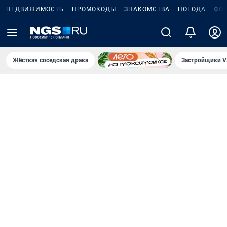
НЕДВИЖИМОСТЬ
ПРОМОКОДЫ
ЗНАКОМСТВА
ПОГОДА
ФО
Жёсткая соседская драка
Застройщики V