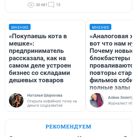
30 681
15
МНЕНИЕ
МНЕНИЕ
«Покупаешь кота в
«Аналоговая ж
мешке»:
вот что нам ну
предприниматель
Почему новые
рассказала, как на
блокбастеры
самом деле устроен
проваливаются,
бизнес со складами
повторы стары
дешевых товаров
фильмов соби
полные залы
Наталья Шорохова
Алёна Золотух
Открыла кофейную точку на
Журналист НГС
деньги соцразвития
РЕКОМЕНДУЕМ