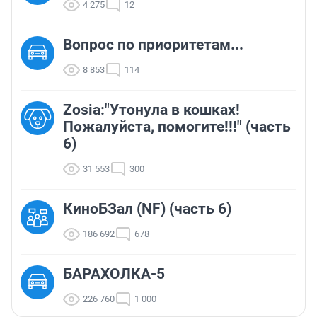
4 275
12
Вопрос по приоритетам...
8 853
114
Zosia:"Утонула в кошках!
Пожалуйста, помогите!!!" (часть
6)
31 553
300
КиноБЗал (NF) (часть 6)
186 692
678
БАРАХОЛКА-5
226 760
1 000