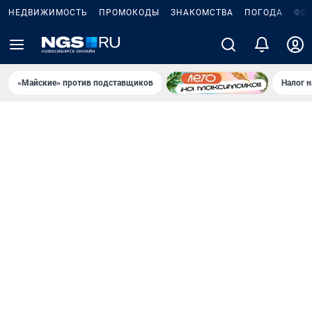
НЕДВИЖИМОСТЬ
ПРОМОКОДЫ
ЗНАКОМСТВА
ПОГОДА
ФО
«Майские» против подставщиков
Налог 