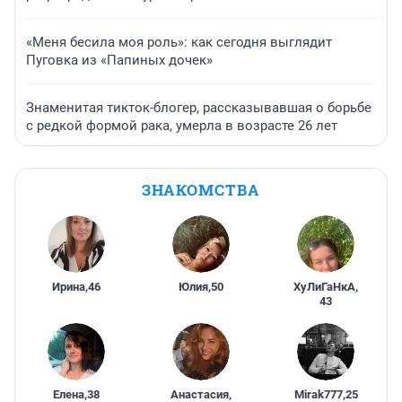
«Меня бесила моя роль»: как сегодня выглядит
Пуговка из «Папиных дочек»
Знаменитая тикток-блогер, рассказывавшая о борьбе
с редкой формой рака, умерла в возрасте 26 лет
ЗНАКОМСТВА
Ирина
,
46
Юлия
,
50
ХуЛиГаНкА
,
43
Елена
,
38
Анастасия
,
Mirak777
,
25