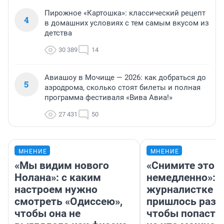
Пирожное «Картошка»: классический рецепт
4
в домашних условиях с тем самым вкусом из
детства
30 389
14
Авиашоу в Мочище — 2026: как добраться до
5
аэродрома, сколько стоят билеты и полная
программа фестиваля «Вива Авиа!»
27 431
50
МНЕНИЕ
МНЕНИЕ
«Мы видим нового
«Снимите это
Нолана»: с каким
немедленно»:
настроем нужно
журналистке Н
смотреть «Одиссею»,
пришлось разд
чтобы она не
чтобы попасть 