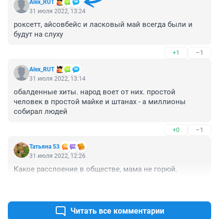
Alex_RUT
31 июля 2022, 13:24
роксетт, айсовбейс и ласковый май всегда были и 
будут на слуху
+1
–1
Alex_RUT
31 июля 2022, 13:14
обалденные хиты. народ воет от них. простой 
человек в простой майке и штанах - а миллионы 
собирал людей
+0
–1
Татьяна 53
31 июля 2022, 12:26
Какое расслоение в обществе, мама не горюй.
+2
–1
Читать все комментарии