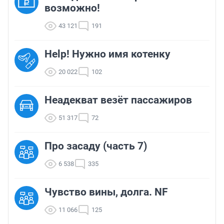
возможно!
43 121
191
Help! Нужно имя котенку
20 022
102
Неадекват везёт пассажиров
51 317
72
Про засаду (часть 7)
6 538
335
Чувство вины, долга. NF
11 066
125