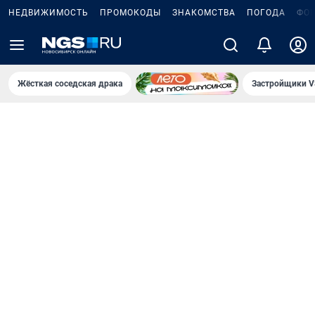
НЕДВИЖИМОСТЬ
ПРОМОКОДЫ
ЗНАКОМСТВА
ПОГОДА
ФО
Жёсткая соседская драка
Застройщики V