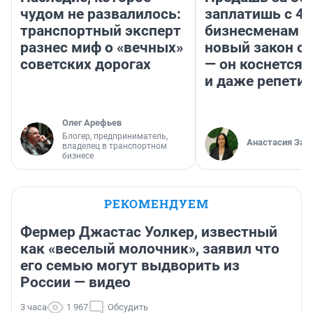
чудом не развалилось:
заплатишь с 40
транспортный эксперт
бизнесменам г
разнес миф о «вечных»
новый закон о 
советских дорогах
— он коснется 
и даже репети
Олег Арефьев
Блогер, предприниматель,
Анастасия Зав
владелец в транспортном
бизнесе
РЕКОМЕНДУЕМ
Фермер Джастас Уолкер, известный
как «веселый молочник», заявил что
его семью могут выдворить из
России — видео
3 часа
1 967
Обсудить