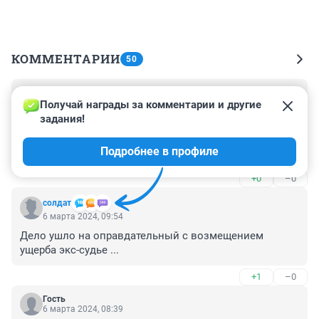
КОММЕНТАРИИ
50
Гость
7 марта 2024, 08:30
Получай награды за комментарии и другие 
задания!
Вот так суд. У подсудимого ручка нагрелась черезчур, 
так пусть за 5 лет остынет, ну а потом опять за свое 
Подробнее в профиле
"прибыльное дело" берется!
+0
–0
солдат
6 марта 2024, 09:54
Дело ушло на оправдательный с возмещением 
ущерба экс-судье ...
+1
–0
Гость
6 марта 2024, 08:39