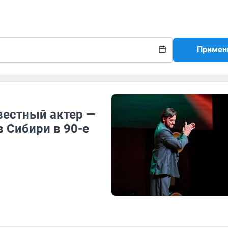
Примен
звестный актер —
в Сибири в 90-е