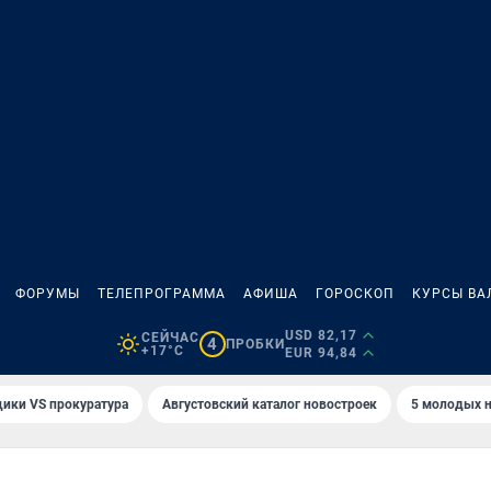
ФОРУМЫ
ТЕЛЕПРОГРАММА
АФИША
ГОРОСКОП
КУРСЫ ВА
USD 82,17
СЕЙЧАС
4
ПРОБКИ
+17°C
EUR 94,84
ики VS прокуратура
Августовский каталог новостроек
5 молодых н