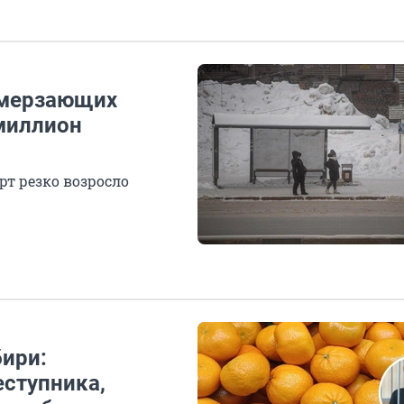
амерзающих
 миллион
рт резко возросло
ири:
еступника,