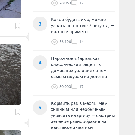
78 053
12
Какой будет зима, можно
3
узнать по погоде 7 августа, —
важные приметы
56 196
14
Пирожное «Картошка»:
4
классический рецепт в
домашних условиях с тем
самым вкусом из детства
30 900
17
Кормить раз в месяц. Чем
5
хищным или необычным
украсить квартиру — смотрим
зелёное разнообразие на
выставке экзотики