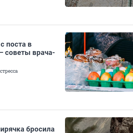
с поста в
— советы врача-
 стресса
бирячка бросила