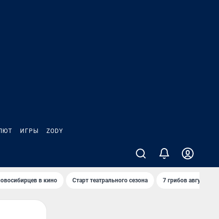
ЛЮТ
ИГРЫ
ZODY
овосибирцев в кино
Старт театрального сезона
7 грибов августа