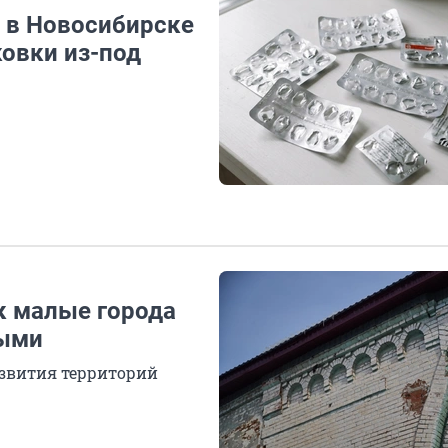
: в Новосибирске
овки из-под
к малые города
ными
азвития территорий