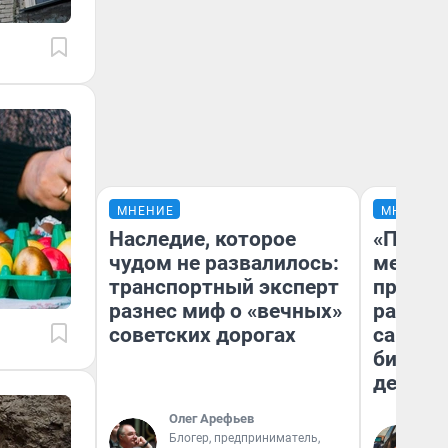
МНЕНИЕ
МНЕНИЕ
Наследие, которое
«Покуп
чудом не развалилось:
мешке»
транспортный эксперт
предпр
разнес миф о «вечных»
рассказ
советских дорогах
самом 
бизнес
дешевы
Олег Арефьев
На
Блогер, предприниматель,