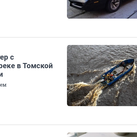
ер с
реке в Томской
и
оем