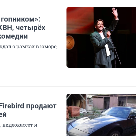
 гопником»:
КВН, четырёх
 комедии
ждал о рамках в юморе,
Firebird продают
ей
 видеокассет и