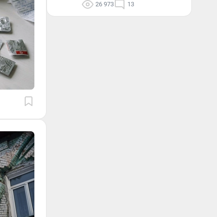
26 973
13