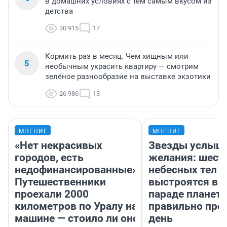
в домашних условиях с тем самым вкусом из
детства
30 915
17
Кормить раз в месяц. Чем хищным или
5
необычным украсить квартиру — смотрим
зелёное разнообразие на выставке экзотики
26 986
13
МНЕНИЕ
МНЕНИЕ
«Нет некрасивых
Звезды услыш
городов, есть
желания: шест
недофинансированные».
небесных тел
Путешественники
выстроятся в 
проехали 2000
параде планет 
километров по Уралу на
правильно про
машине — стоило ли оно
день