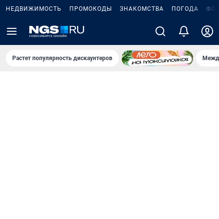
НЕДВИЖИМОСТЬ
ПРОМОКОДЫ
ЗНАКОМСТВА
ПОГОДА
ФО
Растет популярность дискаунтеров
Межд