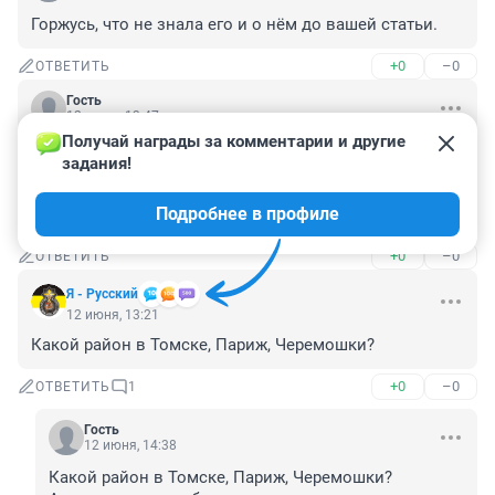
Горжусь, что не знала его и о нём до вашей статьи.
+0
–0
ОТВЕТИТЬ
Гость
12 июня, 13:47
Получай награды за комментарии и другие 
Уличные компании, дворовые авторитеты и культ 
задания!
«пацанской» жизни... Это было и в 70-е и 80-е и в 90-е 
! Сейчас наверное тоже, не знаю. Взрослым это не 
Подробнее в профиле
мешало, кроме родителей.
+0
–0
ОТВЕТИТЬ
Я - Русский
12 июня, 13:21
Какой район в Томске, Париж, Черемошки?
+0
–0
ОТВЕТИТЬ
1
Гость
12 июня, 14:38
Какой район в Томске, Париж, Черемошки?
