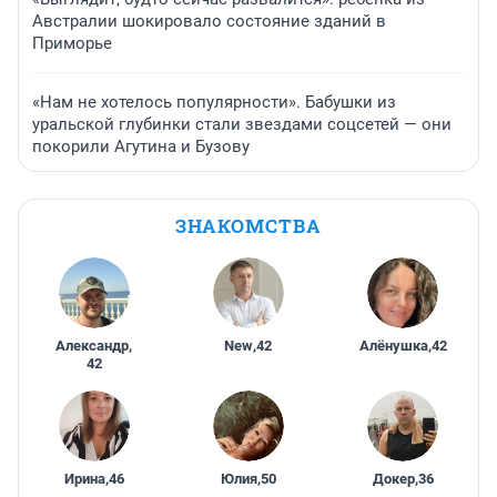
Австралии шокировало состояние зданий в
Приморье
«Нам не хотелось популярности». Бабушки из
уральской глубинки стали звездами соцсетей — они
покорили Агутина и Бузову
ЗНАКОМСТВА
Александр
,
New
,
42
Алёнушка
,
42
42
Ирина
,
46
Юлия
,
50
Докер
,
36