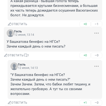
А какая разница - бывшая гопота теперь 
прикидывается крутыми бизнесменами, а большая 
их часть теперь дожидается осушения Васюганских 
болот. Не дождутся.
+0
–1
ОТВЕТИТЬ
Гость
12 июня, 13:14
У Башкатова бенефис на НГСе? 

Зачем каждый день о нем писать?
+0
–0
ОТВЕТИТЬ
1
Гость
12 июня, 14:13
"У Башкатова бенефис на НГСе? 

Зачем каждый день о нем писать?"

Зачем Зачем. Затем, что бабки любят тишину, и 
желательно гробовую. А тут ты со своими 
вопросами.
+1
–0
ОТВЕТИТЬ