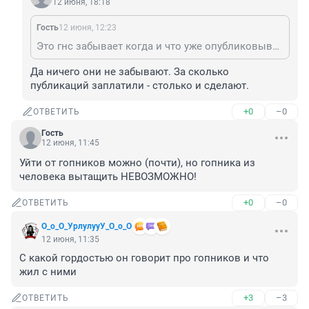
12 июня, 18:18
Гость
12 июня, 12:23
Это гнс забывает когда и что уже опубликовывали . У них только манулы, бузова и турецкие сериалы на уме .
Да ничего они не забывают. За сколько 
публикаций заплатили - столько и сделают.
+0
–0
ОТВЕТИТЬ
Гость
12 июня, 11:45
Уйти от гопников можно (почти), но гопника из 
человека вытащить НЕВОЗМОЖНО!
+0
–0
ОТВЕТИТЬ
О_о_О_УрлулууУ_О_о_О
12 июня, 11:35
С какой гордостью он говорит про гопников и что 
жил с ними
+3
–3
ОТВЕТИТЬ