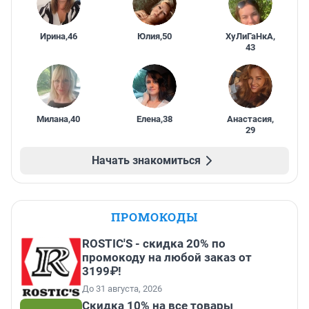
Ирина
,
46
Юлия
,
50
ХуЛиГаНкА
,
43
Милана
,
40
Елена
,
38
Анастасия
,
29
Начать знакомиться
ПРОМОКОДЫ
ROSTIC'S - скидка 20% по
промокоду на любой заказ от
3199₽!
До 31 августа, 2026
Скидка 10% на все товары