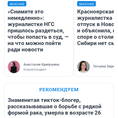
МНЕНИЕ
МНЕНИЕ
«Снимите это
Красноярская
немедленно»:
журналистка п
журналистке НГС
отпуск в Ново
пришлось раздеться,
и объяснила, п
чтобы попасть в суд, —
споре о столиц
на что можно пойти
Сибири нет см
ради новости
Анастасия Хрипушина
Татьяна Зарва
Корреспондент
РЕКОМЕНДУЕМ
Знаменитая тикток-блогер,
рассказывавшая о борьбе с редкой
формой рака, умерла в возрасте 26