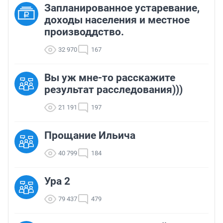
Запланированное устаревание,
доходы населения и местное
производдство.
32 970
167
Вы уж мне-то расскажите
результат расследования)))
21 191
197
Прощание Ильича
40 799
184
Ура 2
79 437
479