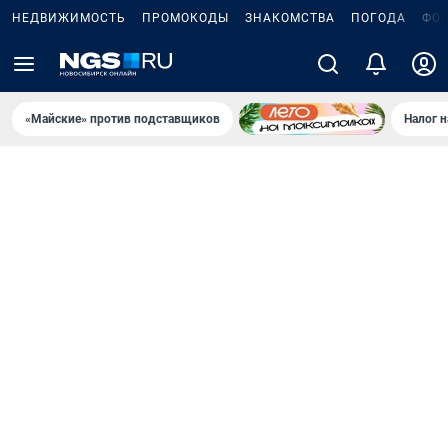
НЕДВИЖИМОСТЬ
ПРОМОКОДЫ
ЗНАКОМСТВА
ПОГОДА
ФО
«Майские» против подставщиков
Налог 