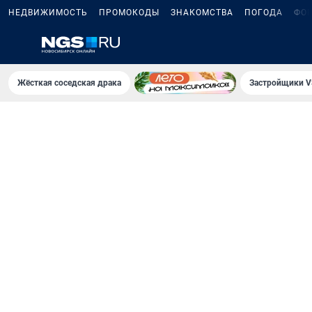
НЕДВИЖИМОСТЬ
ПРОМОКОДЫ
ЗНАКОМСТВА
ПОГОДА
ФО
Жёсткая соседская драка
Застройщики V