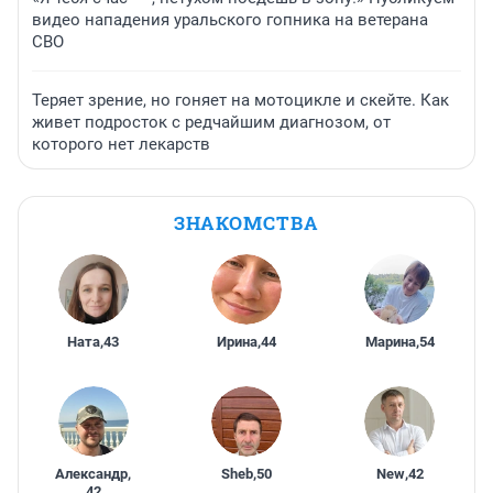
видео нападения уральского гопника на ветерана
СВО
Теряет зрение, но гоняет на мотоцикле и скейте. Как
живет подросток с редчайшим диагнозом, от
которого нет лекарств
ЗНАКОМСТВА
Ната
,
43
Ирина
,
44
Марина
,
54
Александр
,
Sheb
,
50
New
,
42
42