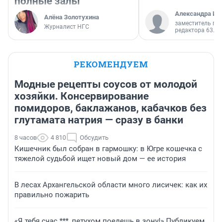
полные залы
Александра Ис
Алёна Золотухина
заместитель гл
Журналист НГС
редактора 63.RU
РЕКОМЕНДУЕМ
Модные рецепты соусов от молодой
хозяйки. Консервирование
помидоров, баклажанов, кабачков без
глутамата натрия — сразу в банки
8 часов
4 810
Обсудить
Кишечник был собран в гармошку: в Югре кошечка с
тяжелой судьбой ищет новый дом — ее история
В лесах Архангельской области много лисичек: как их
правильно пожарить
«Я тебя счас ***, петухом поедешь в зону!» Публикуем