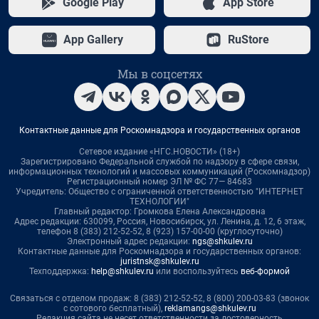
Google Play
App Store
App Gallery
RuStore
Мы в соцсетях
Контактные данные для Роскомнадзора и государственных органов
Сетевое издание «НГС.НОВОСТИ» (18+)
Зарегистрировано Федеральной службой по надзору в сфере связи,
информационных технологий и массовых коммуникаций (Роскомнадзор)
Регистрационный номер ЭЛ № ФС 77— 84683
Учредитель: Общество с ограниченной ответственностью "ИНТЕРНЕТ
ТЕХНОЛОГИИ"
Главный редактор: Громкова Елена Александровна
Адрес редакции: 630099, Россия, Новосибирск, ул. Ленина, д. 12, 6 этаж,
телефон 8 (383) 212-52-52, 8 (923) 157-00-00 (круглосуточно)
Электронный адрес редакции:
ngs@shkulev.ru
Контактные данные для Роскомнадзора и государственных органов:
juristnsk@shkulev.ru
Техподдержка:
help@shkulev.ru
или воспользуйтесь
веб-формой
Связаться с отделом продаж: 8 (383) 212-52-52, 8 (800) 200-03-83 (звонок
с сотового бесплатный),
reklamangs@shkulev.ru
Редакция сайта не несет ответственности за достоверность