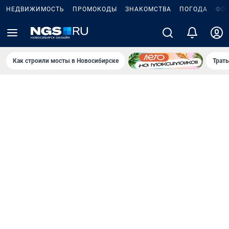
НЕДВИЖИМОСТЬ
ПРОМОКОДЫ
ЗНАКОМСТВА
ПОГОДА
ФО
Как строили мосты в Новосибирске
Траты