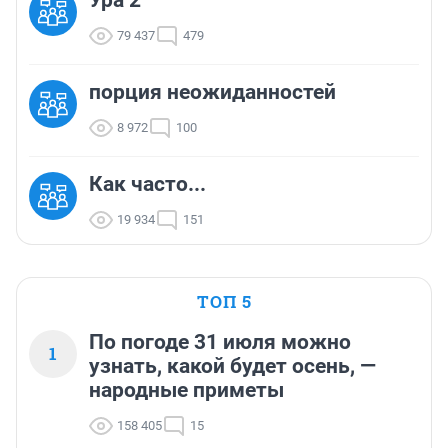
Ура 2
79 437
479
порция неожиданностей
8 972
100
Как часто...
19 934
151
ТОП 5
По погоде 31 июля можно
1
узнать, какой будет осень, —
народные приметы
158 405
15