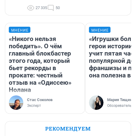
27 335
50
МНЕНИЕ
МНЕНИЕ
«Никого нельзя
«Игрушки боль
победить». О чём
герои истории»
главный блокбастер
учит пятая час
этого года, который
популярной де
бьет рекорды в
франшизы и п
прокате: честный
она полезна в
отзыв на «Одиссею»
Нолана
Стас Соколов
Мария Тищенк
Эксперт
Обозреватель
РЕКОМЕНДУЕМ