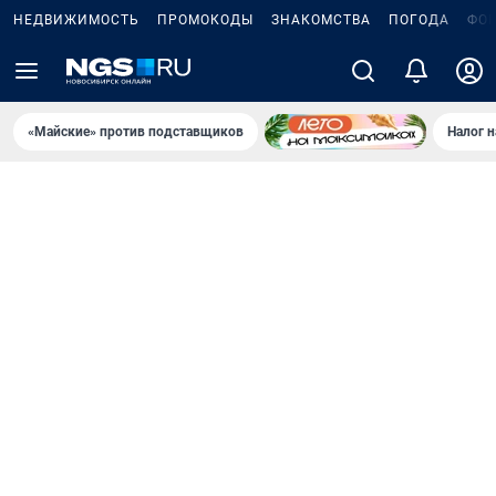
НЕДВИЖИМОСТЬ
ПРОМОКОДЫ
ЗНАКОМСТВА
ПОГОДА
ФО
«Майские» против подставщиков
Налог 