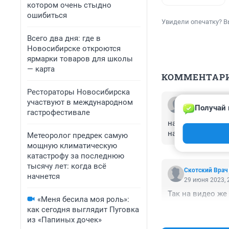
котором очень стыдно
ошибиться
Увидели опечатку? В
Всего два дня: где в
Новосибирске откроются
ярмарки товаров для школы
— карта
КОММЕНТАР
Рестораторы Новосибирска
участвуют в международном
Гость
Получай 
29 июня 2023, 
гастрофестивале
нашёл куда бежа
надо было забеж
Метеоролог предрек самую
мощную климатическую
катастрофу за последнюю
тысячу лет: когда всё
Скотский Врач
начнется
29 июня 2023, 
Так на видео же
«Меня бесила моя роль»:
как сегодня выглядит Пуговка
из «Папиных дочек»