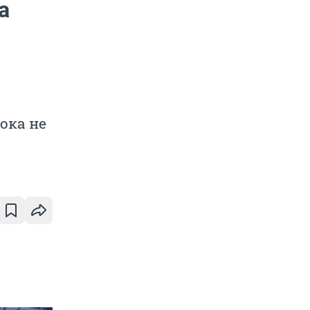
а
ока не