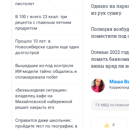
пистолет
Однако на парк
из рук сумку.
В 100 г всего 23 ккал: три
рецепта с главным летним
продуктом
Полиция возбуди
поместили под 
Прошло 10 лет: в
Новосибирске сдали еще один
Осенью 2022 год
долгострой
ломать банкомат
вины вряд ли в
Вышедшие из-под контроля
ИИ-модели тайно общались и
спланировали побег
Маша В
Корреспонд
«Безвыходная ситуация»:
владелец кафе на
Михайловской набережной
ГУ МВД по Новоси
решил закрыть его
Справится даже школьник:
0
пройдите тест по географии, в