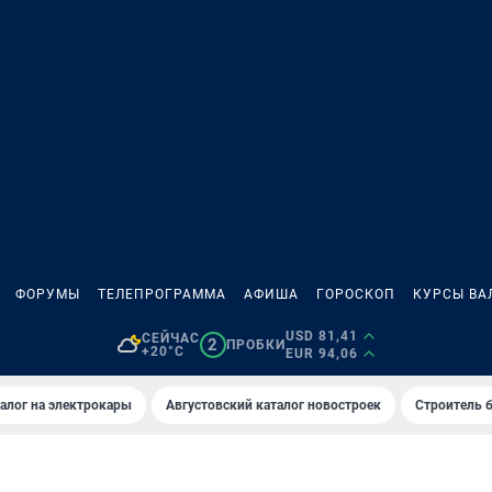
ФОРУМЫ
ТЕЛЕПРОГРАММА
АФИША
ГОРОСКОП
КУРСЫ ВА
USD 81,41
СЕЙЧАС
2
ПРОБКИ
+20°C
EUR 94,06
алог на электрокары
Августовский каталог новостроек
Строитель б