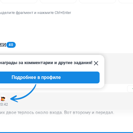
ыделите фрагмент и нажмите Ctrl+Enter
ИИ
40
награды за комментарии и другие задания!
21:40
ть

Подробнее в профиле
ать в любой магазин и всё
20:42
 их двое терлось около входа. Вот второму и передал.