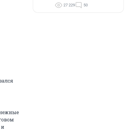
27 229
50
зался
енежные
говом
 и