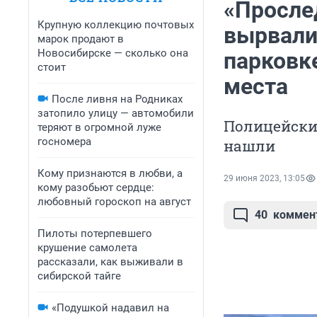
«Прослед
Крупную коллекцию почтовых
вырвали
марок продают в
Новосибирске — сколько она
парковке
стоит
места
После ливня на Родниках
затопило улицу — автомобили
Полицейские
теряют в огромной луже
госномера
нашли
Кому признаются в любви, а
29 июня 2023, 13:05
кому разобьют сердце:
любовный гороскоп на август
40
коммен
Пилоты потерпевшего
крушение самолета
рассказали, как выживали в
сибирской тайге
«Подушкой надавил на