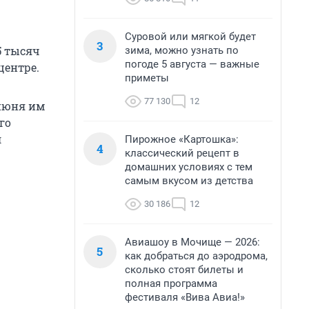
Суровой или мягкой будет
3
5 тысяч
зима, можно узнать по
погоде 5 августа — важные
центре.
приметы
77 130
12
 июня им
го
л
Пирожное «Картошка»:
4
классический рецепт в
домашних условиях с тем
самым вкусом из детства
30 186
12
Авиашоу в Мочище — 2026:
5
как добраться до аэродрома,
сколько стоят билеты и
полная программа
фестиваля «Вива Авиа!»