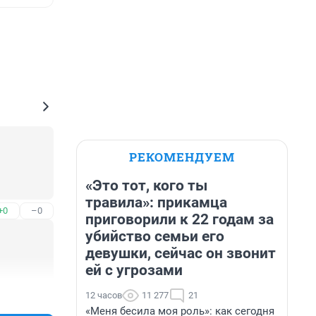
РЕКОМЕНДУЕМ
«Это тот, кого ты
травила»: прикамца
+0
–0
приговорили к 22 годам за
убийство семьи его
девушки, сейчас он звонит
ей с угрозами
+0
–0
12 часов
11 277
21
«Меня бесила моя роль»: как сегодня