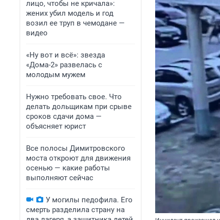
лицо, чтобы не кричала»:
жених убил модель и год
возил ее труп в чемодане —
видео
«Ну вот и всё»: звезда
«Дома-2» развелась с
молодым мужем
Нужно требовать свое. Что
делать дольщикам при срыве
сроков сдачи дома —
объясняет юрист
Все полосы Димитровского
моста откроют для движения
осенью — какие работы
выполняют сейчас
У могилы педофила. Его
смерть разделила страну на
два лагеря, а защитника детей