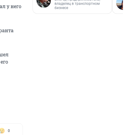
владелец в транспортном
л у него
бизнесе
уранта
ошел
 его
0