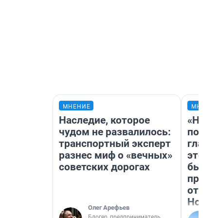
МНЕНИЕ
МНЕНИ
Наследие, которое
«Нико
чудом не развалилось:
побед
транспортный эксперт
главн
разнес миф о «вечных»
этого
советских дорогах
бьет 
прока
отзыв
Нолан
Олег Арефьев
Блогер, предприниматель,