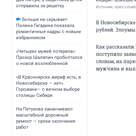
Инцидент произошел н
отправила за решетку
Источник: 
пресс-служб
Больше не скрывает:
В Новосибирске
Полина Гагарина показала
рублей. Злоумы
романтичные кадры с новым
избранником
Как рассказали
«Четырех мужей потеряла»:
поступило заявл
Прохор Шаляпин проболтался
словам, на парк
о новой возлюбленной
мужчина и выхв
«В Красноярске жираф есть, в
Новосибирске — нет».
Горожане— о вечном выборе
столицы Сибири
На Петухова заканчивают
масштабный дорожный
ремонт — сроки окончания
работ