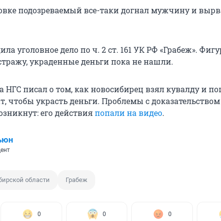
овке подозреваемый все-таки догнал мужчину и вырва
ла уголовное дело по ч. 2 ст. 161 УК РФ «Грабеж». Фиг
стражу, украденные деньги пока не нашли.
а НГС писал о том, как новосибирец взял кувалду и п
, чтобы украсть деньги. Проблемы с доказательством
озникнут: его действия
попали на видео
.
ьюн
ент
бирской области
Грабеж
0
0
0