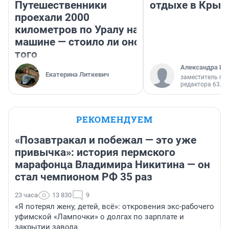
Путешественники
отдыхе в Крым
проехали 2000
километров по Уралу на
машине — стоило ли оно
того
Александра Ис
Екатерина Литкевич
заместитель гл
редактора 63.RU
РЕКОМЕНДУЕМ
«Позавтракал и побежал — это уже
привычка»: история пермского
марафонца Владимира Никитина — он
стал чемпионом РФ 35 раз
23 часа
13 830
9
«Я потерял жену, детей, всё»: откровения экс-рабочего
уфимской «Лампочки» о долгах по зарплате и
закрытии завода