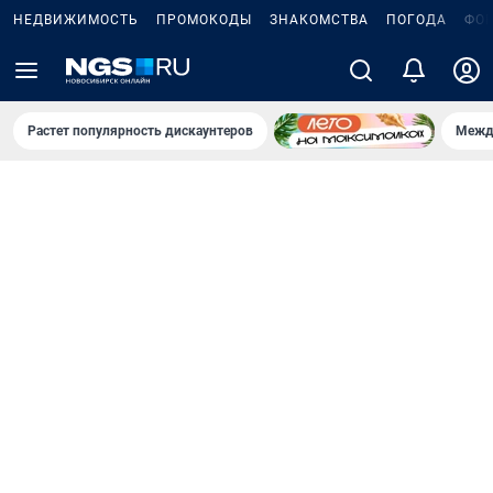
НЕДВИЖИМОСТЬ
ПРОМОКОДЫ
ЗНАКОМСТВА
ПОГОДА
ФО
Растет популярность дискаунтеров
Межд