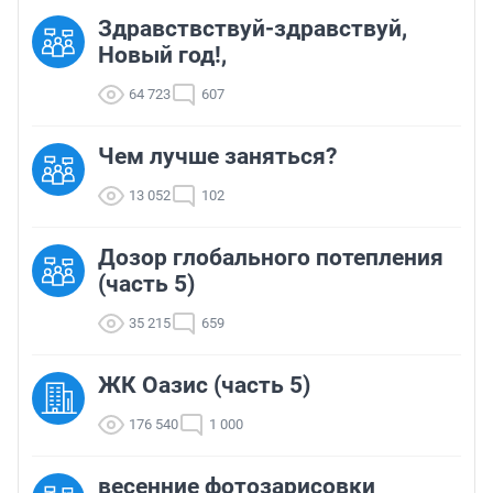
Здравствствуй-здравствуй,
Новый год!,
64 723
607
Чем лучше заняться?
13 052
102
Дозор глобального потепления
(часть 5)
35 215
659
ЖК Оазис (часть 5)
176 540
1 000
весенние фотозарисовки