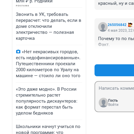
млн ₽ р. Родники
красный, ну и с
Звонить в УК, требовать
перерасчет: что делать, если в
265056842
доме отключили
4 мая 2023, 22
электричество — полезная
карточка
Почему то по пья
Факт.
«Нет некрасивых городов,
есть недофинансированные».
Путешественники проехали
2000 километров по Уралу на
машине — стоило ли оно того
«Это даже модно». В России
стремительно растет
популярность дискаунтеров:
Гость
Войти
как формат перестал быть
уделом бедняков
Школьники начнут учиться по
новой программе: что