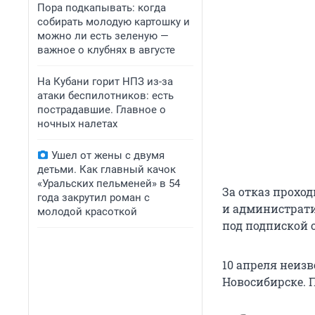
Пора подкапывать: когда
собирать молодую картошку и
можно ли есть зеленую —
важное о клубнях в августе
На Кубани горит НПЗ из-за
атаки беспилотников: есть
пострадавшие. Главное о
ночных налетах
Ушел от жены с двумя
детьми. Как главный качок
«Уральских пельменей» в 54
За отказ прохо
года закрутил роман с
и администрати
молодой красоткой
под подпиской о
10 апреля неи
Новосибирске. 