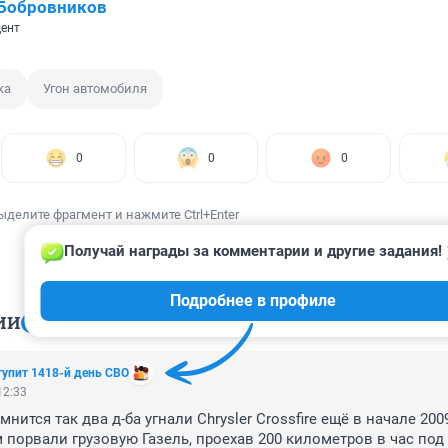
 Бобровников
ент
ка
Угон автомобиля
0
0
0
ыделите фрагмент и нажмите Ctrl+Enter
Получай награды за комментарии и другие задания!
Подробнее в профиле
ИИ
76
тупит 1418-й день СВО
12:33
нится так два д-ба угнали Chrysler Crossfire ещё в начале 2009 
м порвали грузовую Газель, проехав 200 километров в час под 