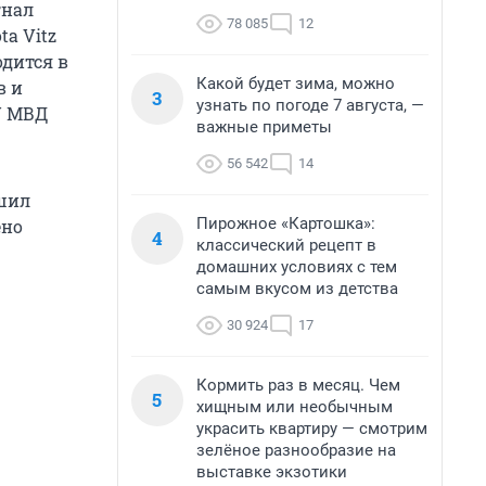
гнал
78 085
12
a Vitz
одится в
Какой будет зима, можно
в и
3
узнать по погоде 7 августа, —
У МВД
важные приметы
56 542
14
ешил
Пирожное «Картошка»:
ено
4
классический рецепт в
домашних условиях с тем
самым вкусом из детства
30 924
17
Кормить раз в месяц. Чем
5
хищным или необычным
украсить квартиру — смотрим
зелёное разнообразие на
выставке экзотики