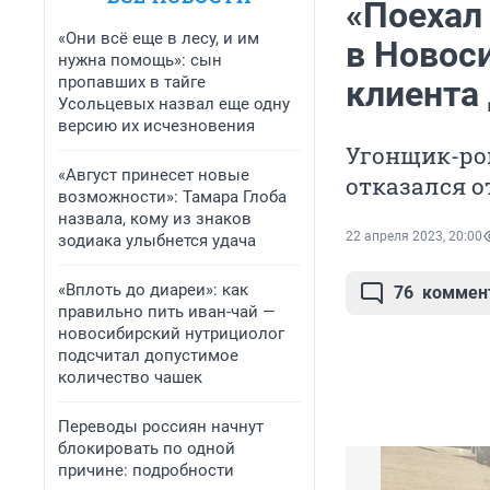
«Поехал
«Они всё еще в лесу, и им
в Новос
нужна помощь»: сын
пропавших в тайге
клиента
Усольцевых назвал еще одну
версию их исчезновения
Угонщик-ром
«Август принесет новые
отказался 
возможности»: Тамара Глоба
назвала, кому из знаков
22 апреля 2023, 20:00
зодиака улыбнется удача
«Вплоть до диареи»: как
76
коммен
правильно пить иван-чай —
новосибирский нутрициолог
подсчитал допустимое
количество чашек
Переводы россиян начнут
блокировать по одной
причине: подробности