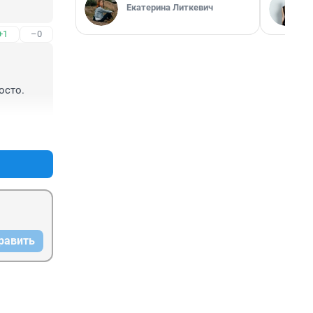
Екатерина Литкевич
+1
–0
сто. 
+0
–0
равить