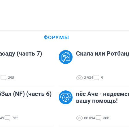
ФОРУМЫ
асаду (часть 7)
Скала или Ротбан
398
3 934
9
Зал (NF) (часть 6)
пёс Аче - надеемс
вашу помощь!
149
752
88 094
366