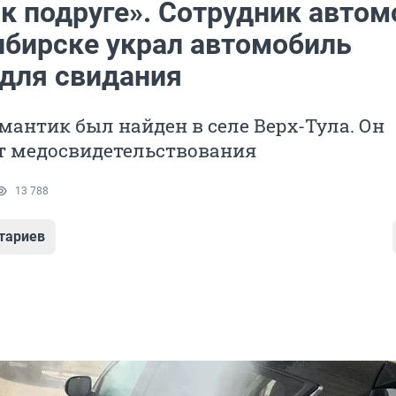
 к подруге». Сотрудник автом
ибирске украл автомобиль
 для свидания
антик был найден в селе Верх-Тула. Он
от медосвидетельствования
13 788
тариев