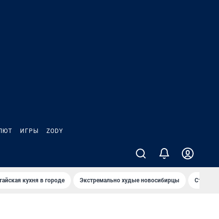
ЛЮТ
ИГРЫ
ZODY
тайская кухня в городе
Экстремально худые новосибирцы
Старт те