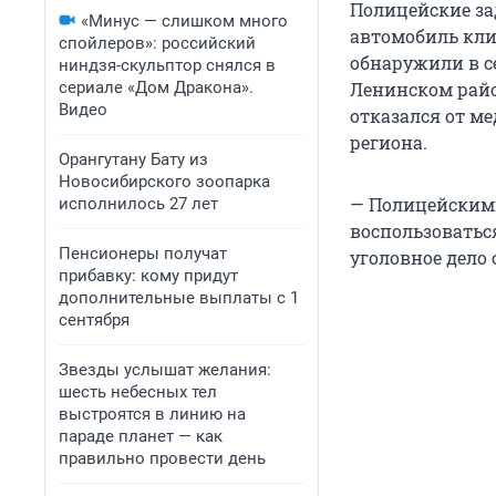
Полицейские за
«Минус — слишком много
автомобиль кли
спойлеров»: российский
обнаружили в с
ниндзя-скульптор снялся в
сериале «Дом Дракона».
Ленинском райо
Видео
отказался от м
региона.
Орангутану Бату из
Новосибирского зоопарка
— Полицейскими
исполнилось 27 лет
воспользоватьс
Пенсионеры получат
уголовное дело 
прибавку: кому придут
дополнительные выплаты с 1
сентября
Звезды услышат желания:
шесть небесных тел
выстроятся в линию на
параде планет — как
правильно провести день