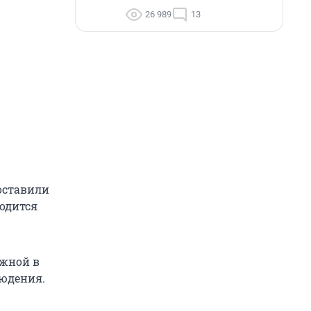
26 989
13
оставили
одится
ажной в
людения.