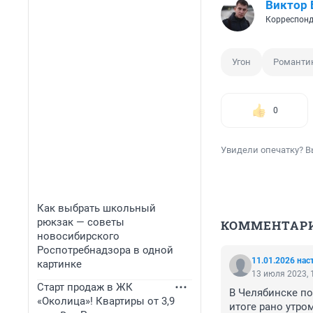
Виктор
Корреспонд
Угон
Романти
0
Увидели опечатку? В
Как выбрать школьный
рюкзак — советы
КОММЕНТАР
новосибирского
Роспотребнадзора в одной
11.01.2026 нас
картинке
13 июля 2023, 
Старт продаж в ЖК
В Челябинске пом
«Околица»! Квартиры от 3,9
итоге рано утро