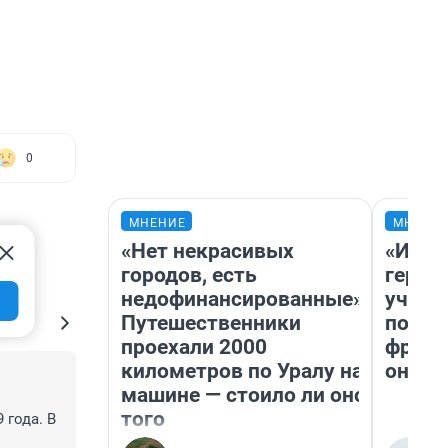
0
МНЕНИЕ
МНЕНИ
«Нет некрасивых
«Игру
городов, есть
герои
недофинансированные».
учит 
Путешественники
попул
проехали 2000
франш
километров по Уралу на
она п
машине — стоило ли оно
того
года. В 