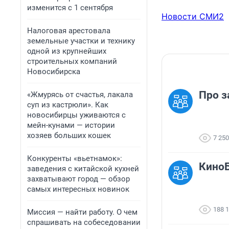
изменится с 1 сентября
Новости СМИ2
Налоговая арестовала
земельные участки и технику
одной из крупнейших
строительных компаний
Новосибирска
Про з
«Жмурясь от счастья, лакала
суп из кастрюли». Как
новосибирцы уживаются с
мейн-кунами — истории
хозяев больших кошек
7 250
Конкуренты «вьетнамок»:
КиноБ
заведения с китайской кухней
захватывают город — обзор
самых интересных новинок
188 
Миссия — найти работу. О чем
спрашивать на собеседовании