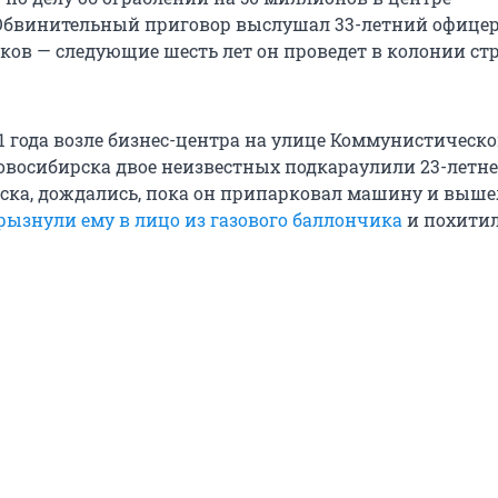
Обвинительный приговор выслушал 33-летний офице
ов — следующие шесть лет он проведет в колонии стр
21 года возле бизнес-центра на улице Коммунистическо
овосибирска двое неизвестных подкараулили 23-летне
мска, дождались, пока он припарковал машину и выше
рызнули ему в лицо из газового баллончика
и похити