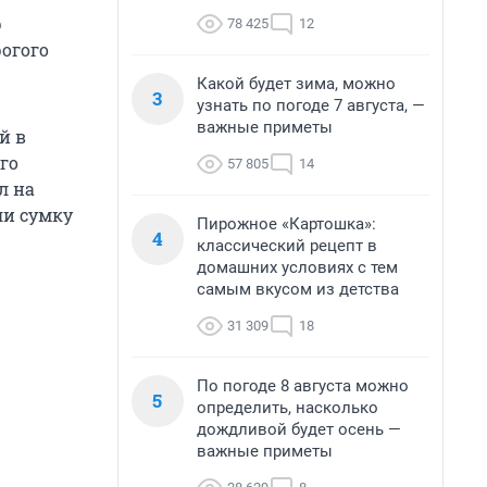
р
78 425
12
огого
Какой будет зима, можно
3
узнать по погоде 7 августа, —
важные приметы
й в
го
57 805
14
л на
ли сумку
Пирожное «Картошка»:
4
классический рецепт в
домашних условиях с тем
самым вкусом из детства
31 309
18
По погоде 8 августа можно
5
определить, насколько
дождливой будет осень —
важные приметы