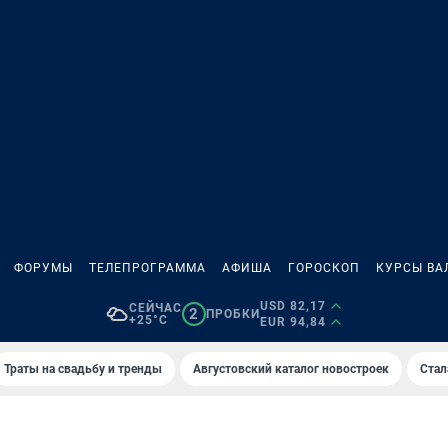
ФОРУМЫ
ТЕЛЕПРОГРАММА
АФИША
ГОРОСКОП
КУРСЫ ВА
USD 82,17
СЕЙЧАС
2
ПРОБКИ
+25°C
EUR 94,84
Траты на свадьбу и тренды
Августовский каталог новостроек
Стал