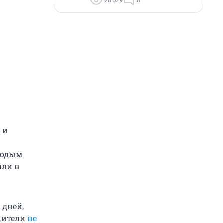
28 629
8
 и
лодым
али в
 дней,
анители
не