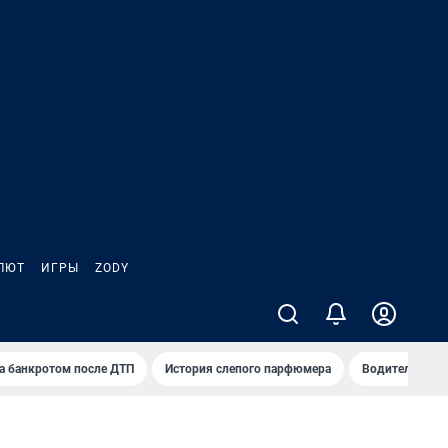
ЛЮТ
ИГРЫ
ZODY
а банкротом после ДТП
История слепого парфюмера
Водители пер