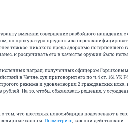
уранту вменяли совершение разбойного нападения с 
ом, но прокуратура предложила переквалифицироват
енее тяжкое: никакого вреда здоровью потерпевшего г
анес, и расценивать его в качестве оружия было нельз
очисленных наград, полученных офицером Горшковым
йствий в Чечне, суд приговорил его по ч.4 ст. 161 УК Р
строгого режима и удовлетворил 2 гражданских иска,
 рублей. На то, чтобы обжаловать решение, у осужден
л о том, что шестерых новосибирцев подозревают в се
ювелирные салоны.
Посмотрите
, как они действовали.