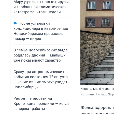
Миру угрожают новые вирусы
и глобальная климатическая
катастрофа: итоги недели
После установки
кондиционера в квартире под
Новосибирском произошел
пожар — видео
В семье новосибирских выдр
родилась двойня — малыши
уже показывают характер
Сразу три астрономических
события состоятся 12 августа
— какие из них смогут увидеть
новосибирцы
Изначально фигуранта 
Источник: 
Густаво Зы
Ремонт теплосети на
Кропоткина продлили — когда
Железнодорожны
завершат работы
вынес приговор