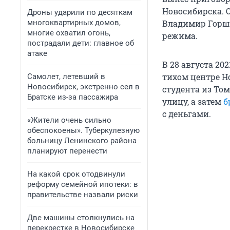
Новосибирска. 
Дроны ударили по десяткам
многоквартирных домов,
Владимир Горшк
многие охватил огонь,
режима.
пострадали дети: главное об
атаке
В 28 августа 20
тихом центре Н
Самолет, летевший в
Новосибирск, экстренно сел в
студента из То
Братске из-за пассажира
улицу, а затем
б
с деньгами.
«Жители очень сильно
обеспокоены». Туберкулезную
больницу Ленинского района
планируют перенести
На какой срок отодвинули
реформу семейной ипотеки: в
правительстве назвали риски
Две машины столкнулись на
перекрестке в Новосибирске