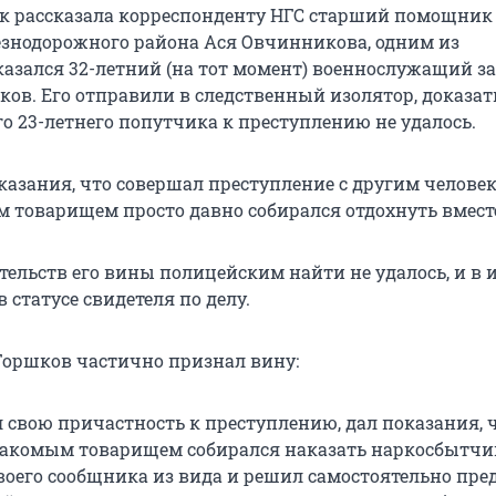
ак рассказала корреспонденту НГС старший помощник
знодорожного района Ася Овчинникова, одним из
азался 32-летний (на тот момент) военнослужащий з
ов. Его отправили в следственный изолятор, доказат
о 23-летнего попутчика к преступлению не удалось.
азания, что совершал преступление с другим человеко
м товарищем просто давно собирался отдохнуть вмест
ельств его вины полицейским найти не удалось, и в 
в статусе свидетеля по делу.
оршков частично признал вину:
л свою причастность к преступлению, дал показания, 
накомым товарищем собирался наказать наркосбытчик
своего сообщника из вида и решил самостоятельно пр