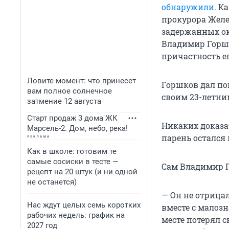
обнаружили
. К
прокурора Желе
задержанных ок
Владимир Горшк
причастность ег
Ловите момент: что принесет
Горшков дал пок
вам полное солнечное
своим 23-летни
затмение 12 августа
Старт продаж 3 дома ЖК
Никаких доказат
Марсель-2. Дом, небо, река!
парень остался 
Как в школе: готовим те
самые сосиски в тесте —
Сам Владимир Г
рецепт на 20 штук (и ни одной
не останется)
— Он не отрица
Нас ждут целых семь коротких
вместе с малоз
рабочих недель: график на
месте потерял 
2027 год