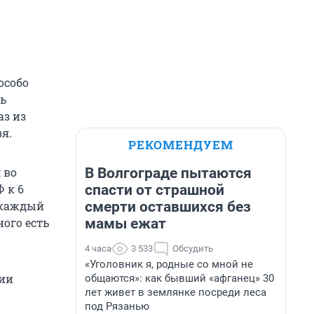
особо
ь
аз из
я.
РЕКОМЕНДУЕМ
В Волгограде пытаются
 во
спасти от страшной
Ф к 6
смерти оставшихся без
 каждый
мамы ежат
ного есть
4 часа
3 533
Обсудить
«Уголовник я, родные со мной не
рии
общаются»: как бывший «афганец» 30
лет живет в землянке посреди леса
под Рязанью