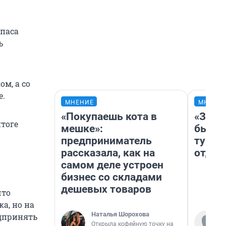
апаса
ь
м, а со
е.
МНЕНИЕ
МНЕНИ
«Покупаешь кота в
«За н
итоге
мешке»:
были 
предприниматель
турис
рассказала, как на
отдых
самом деле устроен
бизнес со складами
дешевых товаров
что
а, но на
Наталья Шорохова
едпринять
Открыла кофейную точку на