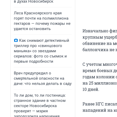
в духах Новосибирск
Леса Красноярского края
горят почти на полмиллиона
гектаров — почему пожары не
удается остановить
Изначально фиг
крупным ущерб
Как снимают детективный
обвинение на м
триллер про «свинцового
баллончика не н
маньяка» со звездами
сериалов: фото со съемок и
первые подробности
С учетом мног
время боевых де
Врач предупредил о
годам колонии 
смертельной опасности на
на 25 миллионов
даче: что нельзя делать в саду
10 дней.
То ли дом, то ли гостиница:
странное здание в частном
Ранее НГС писа
секторе Новосибирска
нападений на 
проверят — мэрия
заподозрила нарушения