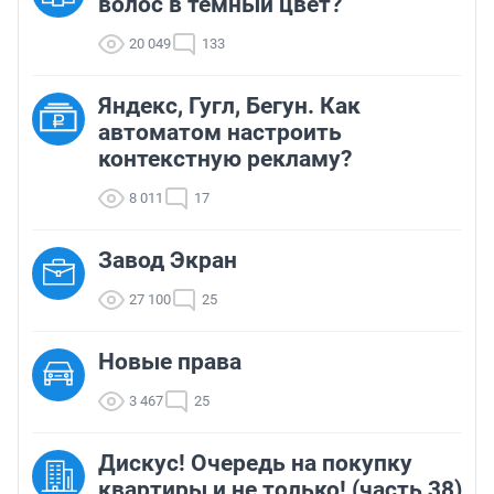
волос в темный цвет?
20 049
133
Яндекс, Гугл, Бегун. Как
автоматом настроить
контекстную рекламу?
8 011
17
Завод Экран
27 100
25
Новые права
3 467
25
Дискус! Очередь на покупку
квартиры и не только! (часть 38)