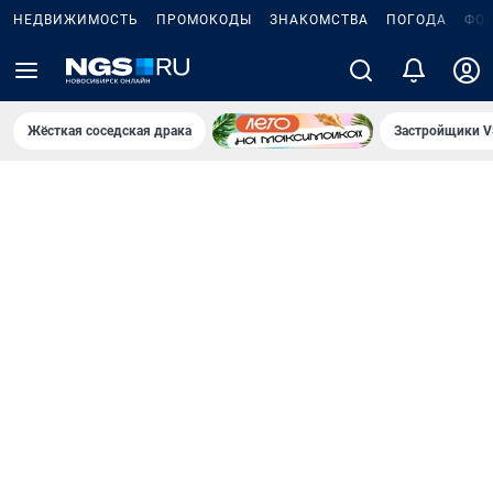
НЕДВИЖИМОСТЬ
ПРОМОКОДЫ
ЗНАКОМСТВА
ПОГОДА
ФО
Жёсткая соседская драка
Застройщики V