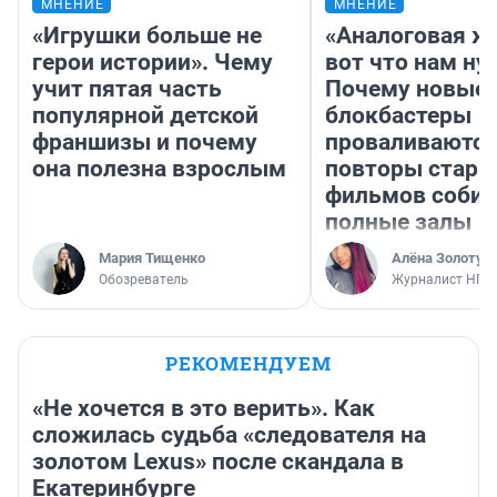
МНЕНИЕ
МНЕНИЕ
«Игрушки больше не
«Аналоговая ж
герои истории». Чему
вот что нам ну
учит пятая часть
Почему новые
популярной детской
блокбастеры
франшизы и почему
проваливаются,
она полезна взрослым
повторы стары
фильмов соби
полные залы
Мария Тищенко
Алёна Золотух
Обозреватель
Журналист НГС
РЕКОМЕНДУЕМ
«Не хочется в это верить». Как
сложилась судьба «следователя на
золотом Lexus» после скандала в
Екатеринбурге