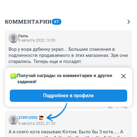
КОММЕНТАРИИ
67
Гость
9 августа 2022, 13:50
Вор у вора дубинку украл... Большие сомнения в 
подлинности продаваемого в этих магазинах. Зря они 
старались. Теперь еще и посадят.
+0
–0
Получай награды за комментарии и другие 
задания!
Гость
9 августа 2022, 09:49
Подробнее в профиле
кража?))))) а угрожали они пистолетом кому?)))
+0
–0
274912593
9 августа 2022, 01:23
А я соего кота называю Котом. Было бы 3 кота..... А 