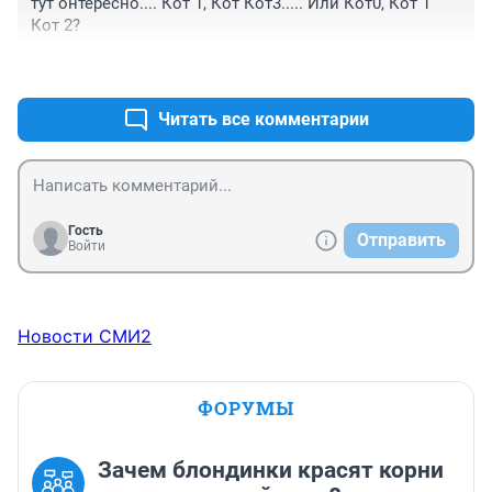
тут онтересно.... Кот 1, Кот Кот3..... Или Кот0, Кот 1 
Кот 2?
+0
–0
Читать все комментарии
Гость
Отправить
Войти
Новости СМИ2
ФОРУМЫ
Зачем блондинки красят корни