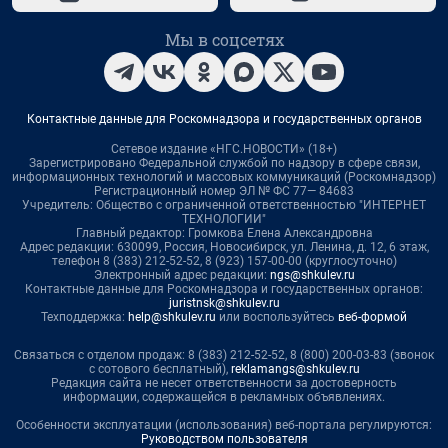
Мы в соцсетях
Контактные данные для Роскомнадзора и государственных органов
Сетевое издание «НГС.НОВОСТИ» (18+)
Зарегистрировано Федеральной службой по надзору в сфере связи,
информационных технологий и массовых коммуникаций (Роскомнадзор)
Регистрационный номер ЭЛ № ФС 77— 84683
Учредитель: Общество с ограниченной ответственностью "ИНТЕРНЕТ
ТЕХНОЛОГИИ"
Главный редактор: Громкова Елена Александровна
Адрес редакции: 630099, Россия, Новосибирск, ул. Ленина, д. 12, 6 этаж,
телефон 8 (383) 212-52-52, 8 (923) 157-00-00 (круглосуточно)
Электронный адрес редакции:
ngs@shkulev.ru
Контактные данные для Роскомнадзора и государственных органов:
juristnsk@shkulev.ru
Техподдержка:
help@shkulev.ru
или воспользуйтесь
веб-формой
Связаться с отделом продаж: 8 (383) 212-52-52, 8 (800) 200-03-83 (звонок
с сотового бесплатный),
reklamangs@shkulev.ru
Редакция сайта не несет ответственности за достоверность
информации, содержащейся в рекламных объявлениях.
Особенности эксплуатации (использования) веб-портала регулируются:
Руководством пользователя