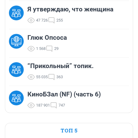
Я утверждаю, что женщина
47 726
255
Глюк Опсоса
1 568
29
“Прикольный” топик.
55 035
363
КиноБЗал (NF) (часть 6)
187 901
747
ТОП 5