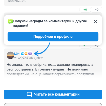
небольшая.
+0
–0
Гость
23 апреля 2022, 03:56
Получай награды за комментарии и другие 
задания!
Прекрасноооо! Теперь она проведёт с десяток лет на 
нарах, побольше бы таких посадок и глядишь 
Подробнее в профиле
ошампуренных поубавилось в городе.
+1
–0
LG~
23 апреля 2022, 00:21
Не знала, что в свёртке, но.... дальше планировала 
распространять. В голове - пудинг! Не понимает 
последствий, не оценивает серьёзность поступков. 
Инфантелизм на грани добра и зла...
+0
–0
Читать все комментарии