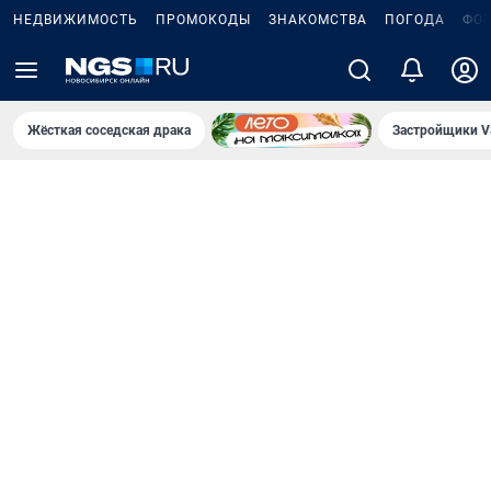
НЕДВИЖИМОСТЬ
ПРОМОКОДЫ
ЗНАКОМСТВА
ПОГОДА
ФО
Жёсткая соседская драка
Застройщики V