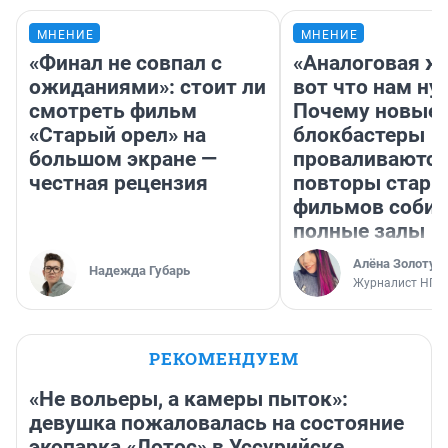
МНЕНИЕ
МНЕНИЕ
«Финал не совпал с
«Аналоговая ж
ожиданиями»: стоит ли
вот что нам ну
смотреть фильм
Почему новые
«Старый орел» на
блокбастеры
большом экране —
проваливаются,
честная рецензия
повторы стары
фильмов соби
полные залы
Алёна Золотух
Надежда Губарь
Журналист НГС
РЕКОМЕНДУЕМ
«Не вольеры, а камеры пыток»:
девушка пожаловалась на состояние
экопарка «Лотос» в Уссурийске