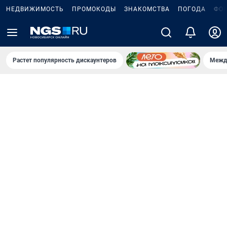
НЕДВИЖИМОСТЬ
ПРОМОКОДЫ
ЗНАКОМСТВА
ПОГОДА
ФО
Растет популярность дискаунтеров
Межд