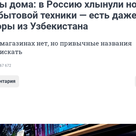
мы дома: в Россию хлынули н
бытовой техники — есть даж
оры из Узбекистана
 магазинах нет, но привычные названия
оискать
67 672
нтария