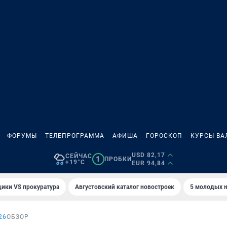
ФОРУМЫ
ТЕЛЕПРОГРАММА
АФИША
ГОРОСКОП
КУРСЫ ВА
USD 82,17
СЕЙЧАС
1
ПРОБКИ
+19°C
EUR 94,84
ики VS прокуратура
Августовский каталог новостроек
5 молодых н
26
ОБЗОР