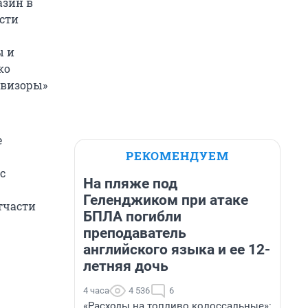
азин в
ости
ы и
ко
евизоры»
е
РЕКОМЕНДУЕМ
с
На пляже под
Геленджиком при атаке
тчасти
БПЛА погибли
преподаватель
английского языка и ее 12-
летняя дочь
4 часа
4 536
6
«Расходы на топливо колоссальные»: