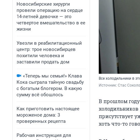
Новосибирские хирурги
провели операцию на сердце
14-летней девочке — это
четвертое вмешательство в ее
жизни
Увезли в реабилитационный
центр: трое новосибирцев
похитили человека и
заставили продать дом
«Теперь мы семья!» Клава
Все холодильники в эт
Кока сыграла тайную свадьбу
Источник: 
Стас Сокол
с богатым блогером. В какую
сумму всё обошлось
В прошлом году
холодильников 
Как приготовить настоящее
мороженое дома: 3
присутствует уж
проверенных рецепта
хоть что-то го
Рабочая инструкция для