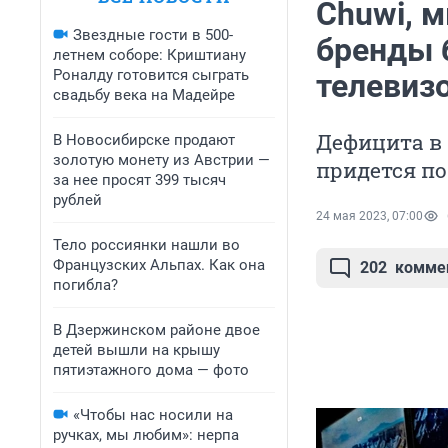
Chuwi, 
Звездные гости в 500-
бренды 
летнем соборе: Криштиану
Роналду готовится сыграть
телевиз
свадьбу века на Мадейре
Дефицита в
В Новосибирске продают
золотую монету из Австрии —
придется п
за нее просят 399 тысяч
рублей
24 мая 2023, 07:00
Тело россиянки нашли во
Французских Альпах. Как она
202
комме
погибла?
В Дзержинском районе двое
детей вышли на крышу
пятиэтажного дома — фото
«Чтобы нас носили на
ручках, мы любим»: нерпа