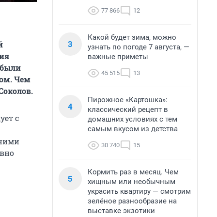
77 866
12
Какой будет зима, можно
3
й
узнать по погоде 7 августа, —
ния
важные приметы
 были
45 515
13
ом. Чем
Соколов.
Пирожное «Картошка»:
4
классический рецепт в
ует с
домашних условиях с тем
самым вкусом из детства
 ними
30 740
15
явно
Кормить раз в месяц. Чем
5
хищным или необычным
украсить квартиру — смотрим
зелёное разнообразие на
выставке экзотики