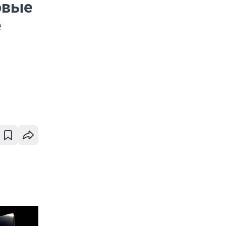
овые
е