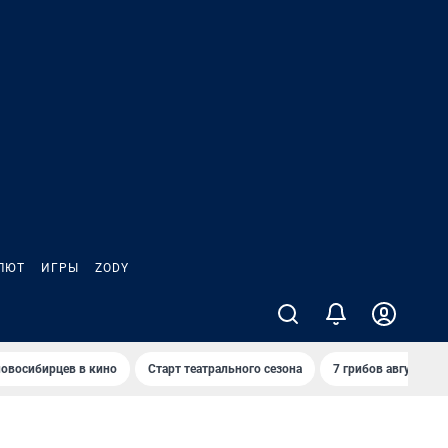
ЛЮТ
ИГРЫ
ZODY
овосибирцев в кино
Старт театрального сезона
7 грибов августа