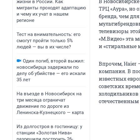
В Новосибирске
жизни в России. Как
мигранты проходят адаптацию
ТРЦ «Аура», но 
и чему их учат в нашем
бренда, чем дл
регионе
мультибрендовы
телевизоры этой
Тест на внимательность: его
«М.Видео» эта м
смогут пройти только 5%
и «стиральные
людей — вы в их числе?
Один погиб, второй выжил:
Впрочем, Haier
новосибирца задержали по
компания. В по
делу об убийстве — его искали
известных европ
35 лет
советских врем
холодильников 
На въезде в Новосибирск на
три месяца ограничат
отечественным 
движение по дороге из
Ленинска-Кузнецкого — карта
Из долгостроя в гостиницу: у
станции «Золотая Нива»
разрешили построить 26-