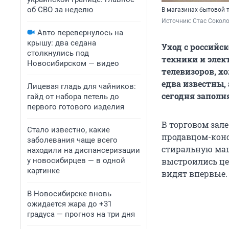
об СВО за неделю
В магазинах бытовой 
Источник: 
Стас Сокол
Авто перевернулось на
крышу: два седана
Уход с россий
столкнулись под
техники и элек
Новосибирском — видео
телевизоров, х
едва известны,
Лицевая гладь для чайников:
сегодня заполн
гайд от набора петель до
первого готового изделия
В торговом зале
Стало известно, какие
продавцом-конс
заболевания чаще всего
стиральную маш
находили на диспансеризации
у новосибирцев — в одной
выстроились це
картинке
видят впервые.
В Новосибирске вновь
ожидается жара до +31
градуса — прогноз на три дня