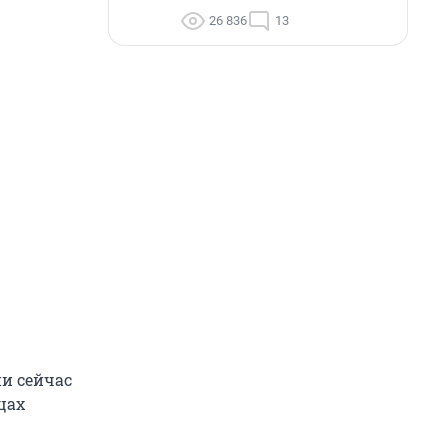
26 836
13
ни сейчас
цах