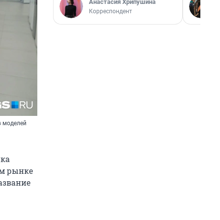
Анастасия Хрипушина
Корреспондент
в моделей
нка
ом рынке
название