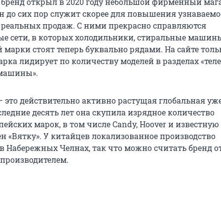
 бренд открыл в 2020 году небольшой фирменный маг
он до сих пор служит скорее для повышения узнаваем
я реальных продаж. С ними прекрасно справляются
е сети, в которых холодильники, стиральные машин
 марки стоят теперь буквально рядами. На сайте толь
арка лидирует по количеству моделей в разделах «тел
 машины».
 — это действительно активно растущая глобальная уж
следние десять лет она скупила изрядное количество
ейских марок, в том числе Candy, Hoover и известную 
ен «Вятку». У китайцев локализованное производство
в Набережных Челнах, так что можно считать бренд о
производителем.