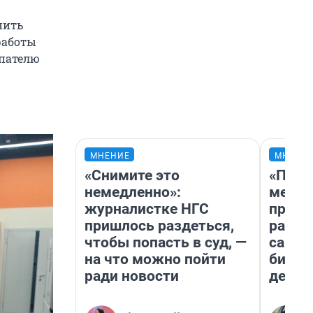
нить
работы
упателю
МНЕНИЕ
МНЕНИ
«Снимите это
«Поку
немедленно»:
мешке
журналистке НГС
предп
пришлось раздеться,
расска
чтобы попасть в суд, —
самом
на что можно пойти
бизне
ради новости
дешев