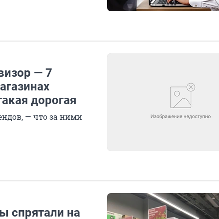
визор — 7
агазинах
такая дорогая
ендов, — что за ними
ы спрятали на