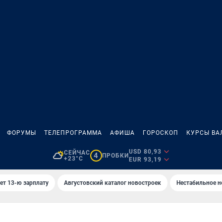
ФОРУМЫ
ТЕЛЕПРОГРАММА
АФИША
ГОРОСКОП
КУРСЫ ВА
USD 80,93
СЕЙЧАС
4
ПРОБКИ
+23°C
EUR 93,19
ет 13-ю зарплату
Августовский каталог новостроек
Нестабильное н