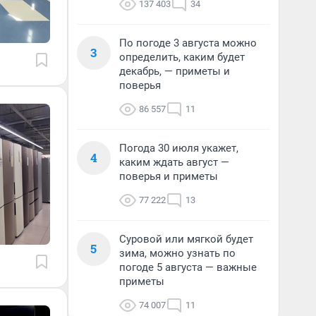
137 403
34
По погоде 3 августа можно
3
определить, каким будет
декабрь, — приметы и
поверья
86 557
11
Погода 30 июля укажет,
4
каким ждать август —
поверья и приметы
77 222
13
Суровой или мягкой будет
5
зима, можно узнать по
погоде 5 августа — важные
приметы
74 007
11