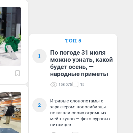
ТОП 5
По погоде 31 июля
1
можно узнать, какой
будет осень, —
народные приметы
158 075
15
Игривые слонопотамы с
2
характером: новосибирцы
показали своих огромных
мейн-кунов — фото суровых
питомцев