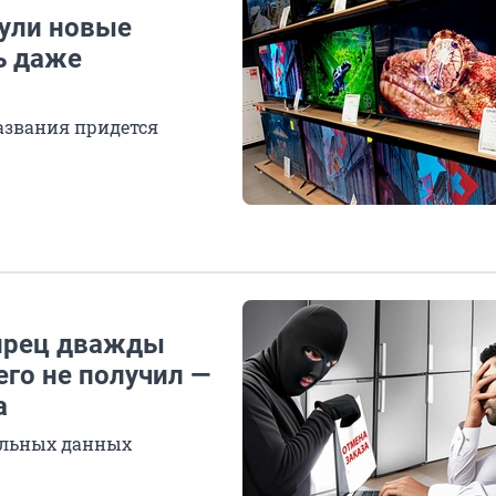
нули новые
ь даже
азвания придется
бирец дважды
его не получил —
а
альных данных