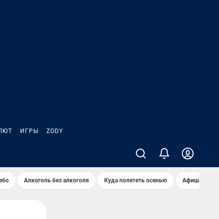
ЛЮТ
ИГРЫ
ZODY
ебо
Алкоголь без алкоголя
Куда полететь осенью
Афиша на ав