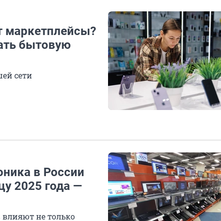
т маркетплейсы?
пать бытовую
шей сети
оника в России
цу 2025 года —
в влияют не только