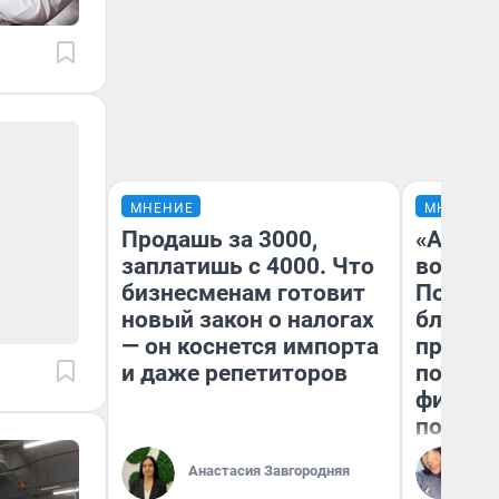
МНЕНИЕ
МНЕНИЕ
Продашь за 3000,
«Анало
заплатишь с 4000. Что
вот чт
бизнесменам готовит
Почему
новый закон о налогах
блокба
— он коснется импорта
провал
и даже репетиторов
повтор
фильмо
полные
Ал
Анастасия Завгородняя
Жу