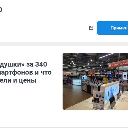
о
Примен
адушки» за 340
мартфонов и что
ели и цены