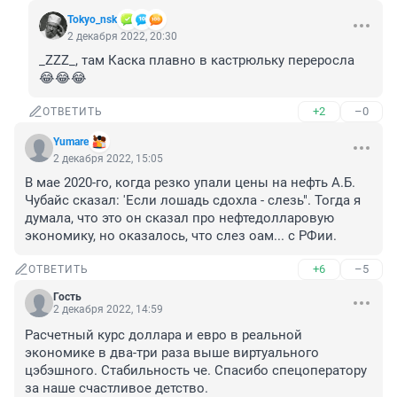
Tokyo_nsk
2 декабря 2022, 20:30
_ZZZ_, там Каска плавно в кастрюльку переросла 
😂😂😂
+2
–0
ОТВЕТИТЬ
Yumare
2 декабря 2022, 15:05
В мае 2020-го, когда резко упали цены на нефть А.Б. 
Чубайс сказал: 'Если лошадь сдохла - слезь". Тогда я 
думала, что это он сказал про нефтедолларовую 
экономику, но оказалось, что слез оам... с РФии.
+6
–5
ОТВЕТИТЬ
Гость
2 декабря 2022, 14:59
Расчетный курс доллара и евро в реальной 
экономике в два-три раза выше виртуального 
цэбэшного. Стабильность че. Спасибо спецоператору 
за наше счастливое детство.