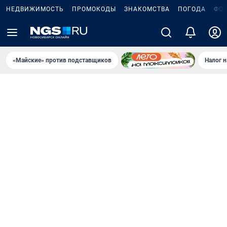
НЕДВИЖИМОСТЬ
ПРОМОКОДЫ
ЗНАКОМСТВА
ПОГОДА
ФО
«Майские» против подставщиков
Налог 