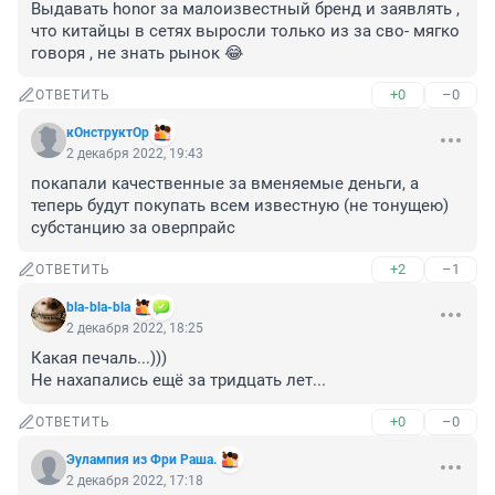
Выдавать honor за малоизвестный бренд и заявлять , 
что китайцы в сетях выросли только из за сво- мягко 
говоря , не знать рынок 😂
+0
–0
ОТВЕТИТЬ
кОнструктОр
2 декабря 2022, 19:43
покапали качественные за вменяемые деньги, а 
теперь будут покупать всем известную (не тонущею) 
субстанцию за оверпрайс
+2
–1
ОТВЕТИТЬ
bla-bla-bla
2 декабря 2022, 18:25
Какая печаль...)))

Не нахапались ещё за тридцать лет...
+0
–0
ОТВЕТИТЬ
Эулампия из Фри Раша.
2 декабря 2022, 17:18