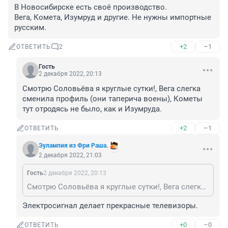
В Новосибирске есть своё производство.

Вега, Комета, Изумруд и другие. Не нужны импортные 
русским.
+2
–1
ОТВЕТИТЬ
2
Гость
2 декабря 2022, 20:13
Смотрю Соловьёва я круглые сутки!, Вега слегка 
сменила профиль (они таперича воены), Кометы 
тут отродясь не было, как и Изумруда.
+2
–1
ОТВЕТИТЬ
Эулампия из Фри Раша.
2 декабря 2022, 21:03
Гость
2 декабря 2022, 20:13
Смотрю Соловьёва я круглые сутки!, Вега слегка сменила профиль (они таперича воены), Кометы тут отродясь не было, как и Изумруда.
Электросигнал делает прекрасные телевизоры.
+0
–0
ОТВЕТИТЬ