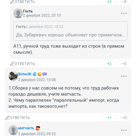
+2
–0
ОТВЕТИТЬ
Гость
2 декабря 2022, 20:10
Гость
2 декабря 2022, 18:22
Да, Зубаревич хорошо объясняет про примитизацию экономики. Станки купить невозможно => растет спрос на ручной труд, соотв-но, на рабочие спец-ти: изготовление, ремонт и пр. Высокотехнологичные отрасли загибаются, автоматизация отменяется, последние станки с ЧПУ выходят из строя.
А11, ручной труд тоже выходит из строя (в прямом 
смысле).
+2
–0
ОТВЕТИТЬ
ВспыЖ
2 декабря 2022, 10:08
1.Сборка у нас совсем не потому, что труд рабочих 
гораздо дешевле, учите матчасть.

2. Чему параллелен "параллельный" импорт, когда 
импорта, как такового,нет?
+1
–0
ОТВЕТИТЬ
матчасть
2 декабря 2022, 09:52