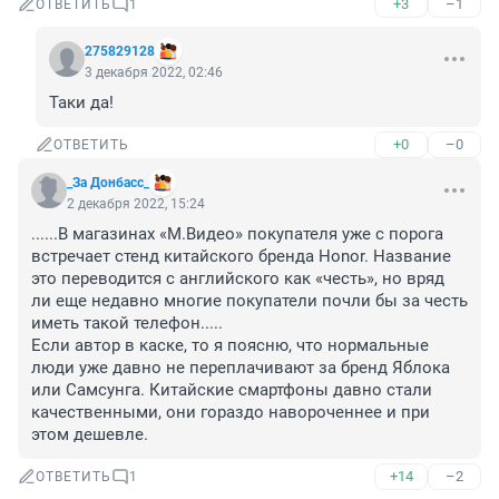
+3
–1
ОТВЕТИТЬ
1
275829128
3 декабря 2022, 02:46
Таки да!
+0
–0
ОТВЕТИТЬ
_За Донбасс_
2 декабря 2022, 15:24
......В магазинах «М.Видео» покупателя уже с порога 
встречает стенд китайского бренда Honor. Название 
это переводится с английского как «честь», но вряд 
ли еще недавно многие покупатели почли бы за честь 
иметь такой телефон.....

Если автор в каске, то я поясню, что нормальные 
люди уже давно не переплачивают за бренд Яблока 
или Самсунга. Китайские смартфоны давно стали 
качественными, они гораздо навороченнее и при 
этом дешевле.
+14
–2
ОТВЕТИТЬ
1