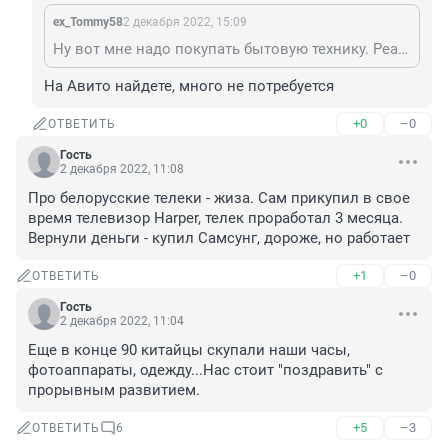
ex_Tommy58
2 декабря 2022, 15:09
Ну вот мне надо покупать бытовую технику. Реально надо. Холодильник, стиралку, духовку, варочную поверхность Даже не представляю, сколько на это потребуется
На Авито найдете, много не потребуется
+0
–0
ОТВЕТИТЬ
Гость
2 декабря 2022, 11:08
Про белорусские телеки - жиза. Сам прикупил в свое 
время телевизор Harper, телек проработал 3 месяца. 
Вернули деньги - купил Самсунг, дороже, но работает
+1
–0
ОТВЕТИТЬ
Гость
2 декабря 2022, 11:04
Еще в конце 90 китайцы скупали наши часы, 
фотоаппараты, одежду...Нас стоит "поздравить" с 
прорывным развитием.
+5
–3
ОТВЕТИТЬ
6