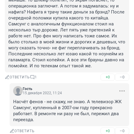
меньше. То шлейф полетит, то экран погаснет, то 
операционка заглючит. А потом я задумалась: ну и 
нафига? Нафига я трачу такие деньги за брэнд? После 
очередной поломки купила какого то китайца. 
Самсунг с аналогичным функционалом стоил на 
несколько тыр дороже. Лет пять уже претензий к 
работе нет. Про фен могу написать тоже самое. Их 
было столько в моей жизни и дорогих и дешевых, что 
могу сказать точно- не фиг переплачивать за брэнд. 
Последние несколько лет юзаю какой то ноунейм из 
галамарта. Стоил копейки. А все эти брауны давно на 
помойке. И по телекам опыт такой же.
+0
–0
ОТВЕТИТЬ
1
Гость
15 декабря 2022, 11:24
Насчёт фенов - не скажу, не знаю. А телевизор ЖК 
Самсунг, купленный в 2007-ом году прекрасно 
работает. В ремонте ни разу не был, пережил два 
переезда.
+0
–0
ОТВЕТИТЬ