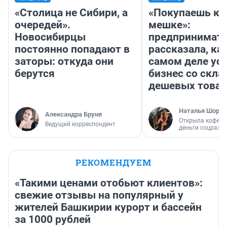
«Столица не Сибири, а
«Покупаешь ко
очередей».
мешке»:
Новосибирцы
предпринимат
постоянно попадают в
рассказала, как
заторы: откуда они
самом деле ус
берутся
бизнес со скл
дешевых това
Наталья Шорох
Александра Бруня
Открыла кофейн
Ведущий корреспондент
деньги соцразв
РЕКОМЕНДУЕМ
«Такими ценами отобьют клиентов»:
свежие отзывы на популярный у
жителей Башкирии курорт и бассейн
за 1000 рублей