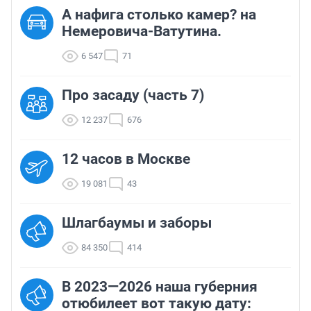
А нафига столько камер? на
Немеровича-Ватутина.
6 547
71
Про засаду (часть 7)
12 237
676
12 часов в Москве
19 081
43
Шлагбаумы и заборы
84 350
414
В 2023—2026 наша губерния
отюбилеет вот такую дату: