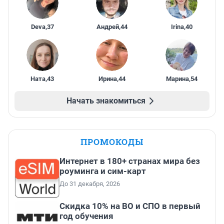
Deva
,
37
Андрей
,
44
Irina
,
40
Ната
,
43
Ирина
,
44
Марина
,
54
Начать знакомиться
ПРОМОКОДЫ
Интернет в 180+ странах мира без
роуминга и сим-карт
До 31 декабря, 2026
Скидка 10% на ВО и СПО в первый
год обучения