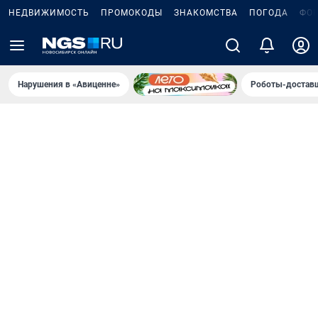
НЕДВИЖИМОСТЬ
ПРОМОКОДЫ
ЗНАКОМСТВА
ПОГОДА
ФО
Нарушения в «Авиценне»
Роботы-доставщ