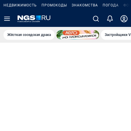
НЕДВИЖИМОСТЬ
ПРОМОКОДЫ
ЗНАКОМСТВА
ПОГОДА
ФО
Жёсткая соседская драка
Застройщики V