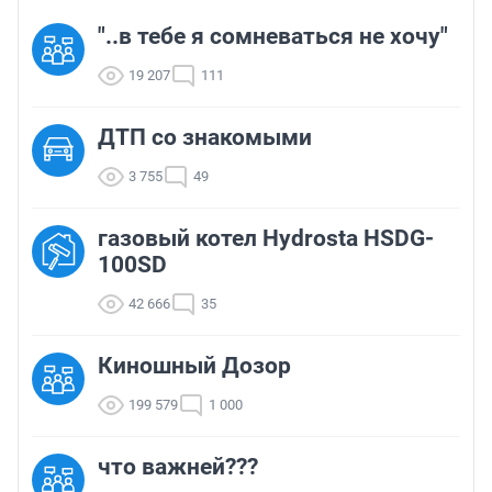
"..в тебе я сомневаться не хочу"
19 207
111
ДТП со знакомыми
3 755
49
газовый котел Hydrosta HSDG-
100SD
42 666
35
Киношный Дозор
199 579
1 000
что важней???