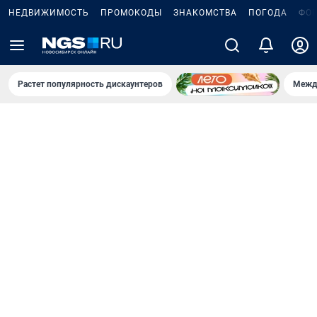
НЕДВИЖИМОСТЬ
ПРОМОКОДЫ
ЗНАКОМСТВА
ПОГОДА
ФО
Растет популярность дискаунтеров
Межд