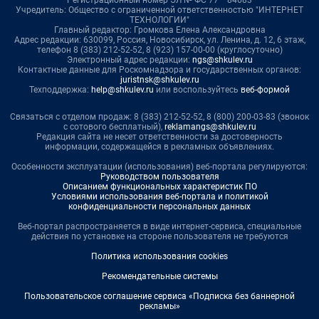
Регистрационный номер ЭЛ № ФС 77— 84683
Учредитель: Общество с ограниченной ответственностью "ИНТЕРНЕТ
ТЕХНОЛОГИИ"
Главный редактор: Громкова Елена Александровна
Адрес редакции: 630099, Россия, Новосибирск, ул. Ленина, д. 12, 6 этаж,
телефон 8 (383) 212-52-52, 8 (923) 157-00-00 (круглосуточно)
Электронный адрес редакции:
ngs@shkulev.ru
Контактные данные для Роскомнадзора и государственных органов:
juristnsk@shkulev.ru
Техподдержка:
help@shkulev.ru
или воспользуйтесь
веб-формой
Связаться с отделом продаж: 8 (383) 212-52-52, 8 (800) 200-03-83 (звонок
с сотового бесплатный),
reklamangs@shkulev.ru
Редакция сайта не несет ответственности за достоверность
информации, содержащейся в рекламных объявлениях.
Особенности эксплуатации (использования) веб-портала регулируются:
Руководством пользователя
Описанием функциональных характеристик ПО
Условиями использования веб-портала и политикой
конфиденциальности персональных данных
Веб-портал распространяется в виде интернет-сервиса, специальные
действия по установке на стороне пользователя не требуются
Политика использования cookies
Рекомендательные системы
Пользовательское соглашение сервиса «Подписка без баннерной
рекламы»