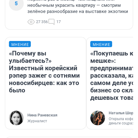
5
необычным украсить квартиру — смотрим
зелёное разнообразие на выставке экзотики
27 356
17
МНЕНИЕ
МНЕНИЕ
«Почему вы
«Покупаешь ко
улыбаетесь?»
мешке»:
Известный корейский
предпринимат
рэпер зажег с сотнями
рассказала, как
новосибирцев: как это
самом деле ус
было
бизнес со скл
дешевых това
Наталья Шорох
Нина Раневская
Открыла кофейн
Журналист
деньги соцразв