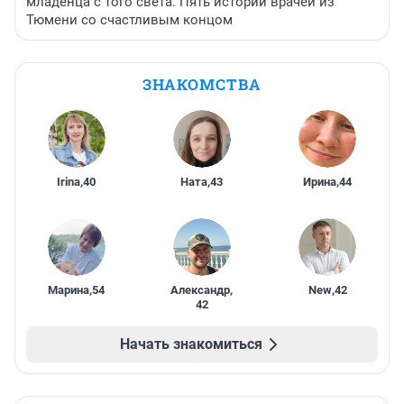
младенца с того света. Пять историй врачей из
Тюмени со счастливым концом
ЗНАКОМСТВА
Irina
,
40
Ната
,
43
Ирина
,
44
Марина
,
54
Александр
,
New
,
42
42
Начать знакомиться