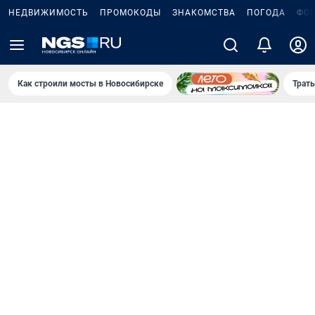
НЕДВИЖИМОСТЬ
ПРОМОКОДЫ
ЗНАКОМСТВА
ПОГОДА
ФО
Как строили мосты в Новосибирске
Траты