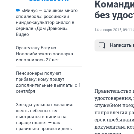
Команди
«Минус — слишком много
без удо
спойлеров»: российский
ниндзя-скульптор снялся в
сериале «Дом Дракона».
14 января 2015, 09:11
Видео
Написать
Орангутану Бату из
Новосибирского зоопарка
исполнилось 27 лет
Пенсионеры получат
прибавку: кому придут
дополнительные выплаты с 1
Правительство
сентября
удостоверения,
Звезды услышат желания:
служебной поезд
шесть небесных тел
направления ра
выстроятся в линию на
срок пребывани
параде планет — как
документам, ко
правильно провести день
из поездки.