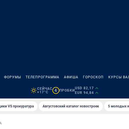
ФОРУМЫ
ТЕЛЕПРОГРАММА
АФИША
ГОРОСКОП
КУРСЫ ВА
USD 82,17
СЕЙЧАС
4
ПРОБКИ
+17°C
EUR 94,84
ики VS прокуратура
Августовский каталог новостроек
5 молодых н
А