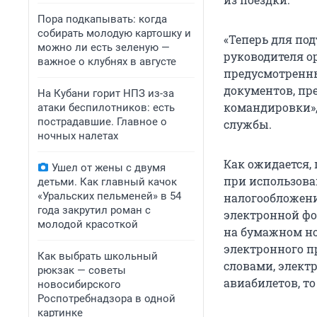
Пора подкапывать: когда
собирать молодую картошку и
«Теперь для по
можно ли есть зеленую —
руководителя о
важное о клубнях в августе
предусмотренны
документов, пр
На Кубани горит НПЗ из-за
командировки»,
атаки беспилотников: есть
пострадавшие. Главное о
службы.
ночных налетах
Как ожидается,
Ушел от жены с двумя
при использов
детьми. Как главный качок
«Уральских пельменей» в 54
налогообложен
года закрутил роман с
электронной фо
молодой красоткой
на бумажном но
электронного п
Как выбрать школьный
словами, элект
рюкзак — советы
авиабилетов, т
новосибирского
Роспотребнадзора в одной
картинке