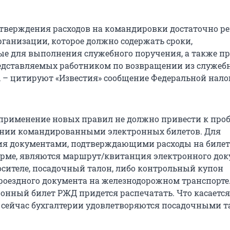
дтверждения расходов на командировки достаточно р
рганизации, которое должно содержать сроки,
е для выполнения служебного поручения, а также п
едставляемых работником по возвращении из служеб
 – цитируют «Известия» сообщение Федеральной нало
 применение новых правил не должно привести к про
ании командированными электронных билетов. Для
ия документами, подтверждающими расходы на билет
рме, являются маршрут/квитанция электронного док
сителе, посадочный талон, либо контрольный купон
роездного документа на железнодорожном транспорт
ронный билет РЖД придется распечатать. Что касается
о сейчас бухгалтерии удовлетворяются посадочными т