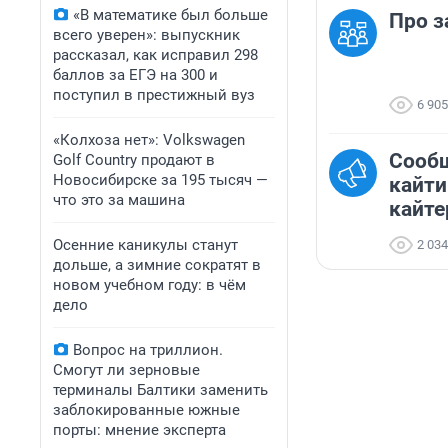
«В математике был больше
Про з
всего уверен»: выпускник
рассказал, как исправил 298
баллов за ЕГЭ на 300 и
поступил в престижный вуз
6 905
«Колхоза нет»: Volkswagen
Сооб
Golf Сountry продают в
Новосибирске за 195 тысяч —
кайти
что это за машина
кайте
Осенние каникулы станут
2 034
дольше, а зимние сократят в
новом учебном году: в чём
дело
Вопрос на триллион.
Смогут ли зерновые
терминалы Балтики заменить
заблокированные южные
порты: мнение эксперта