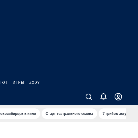
ЛЮТ
ИГРЫ
ZODY
овосибирцев в кино
Старт театрального сезона
7 грибов августа