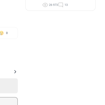
26 973
13
0