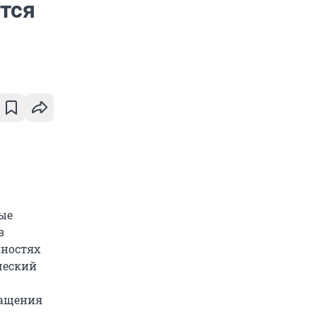
тся
ые
в
нностях
ческий
ращения