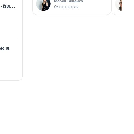
Мария Тищенко
-би...
Обозреватель
к в