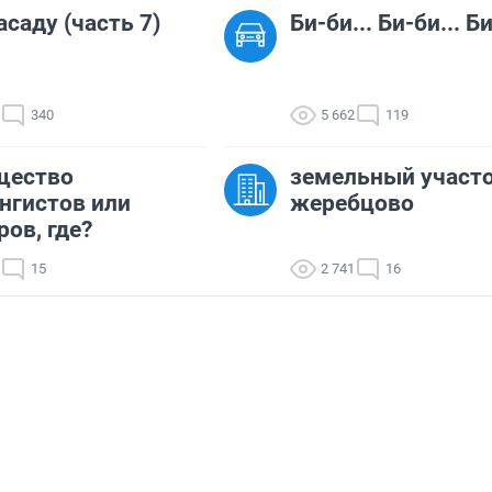
асаду (часть 7)
Би-би... Би-би... Би
340
5 662
119
щество
земельный участо
нгистов или
жеребцово
ров, где?
15
2 741
16