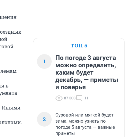
ешения
роездных
ной
ТОП 5
говой
По погоде 3 августа
1
можно определить,
блемам
каким будет
декабрь, — приметы
ы в
и поверья
умента
87 303
11
е. Иными
Суровой или мягкой будет
2
зима, можно узнать по
алонами.
погоде 5 августа — важные
приметы