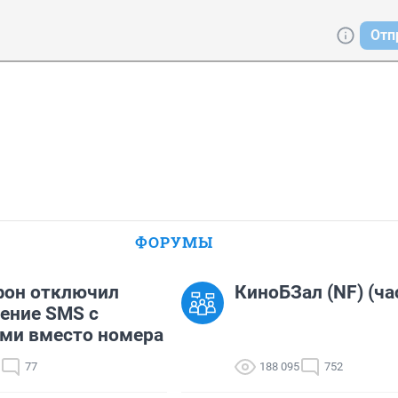
Отп
ФОРУМЫ
фон отключил
КиноБЗал (NF) (ча
ение SMS с
ми вместо номера
77
188 095
752