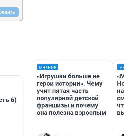
равить
МНЕНИЕ
МНЕНИ
«Игрушки больше не
«Мы в
герои истории». Чему
Нолан
учит пятая часть
настр
популярной детской
смотр
сть 6)
франшизы и почему
чтобы
она полезна взрослым
выгля