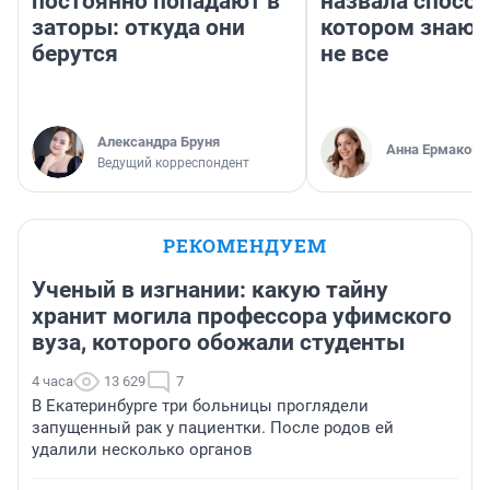
постоянно попадают в
назвала способ
заторы: откуда они
котором знают
берутся
не все
Александра Бруня
Анна Ермакова
Ведущий корреспондент
РЕКОМЕНДУЕМ
Ученый в изгнании: какую тайну
хранит могила профессора уфимского
вуза, которого обожали студенты
4 часа
13 629
7
В Екатеринбурге три больницы проглядели
запущенный рак у пациентки. После родов ей
удалили несколько органов