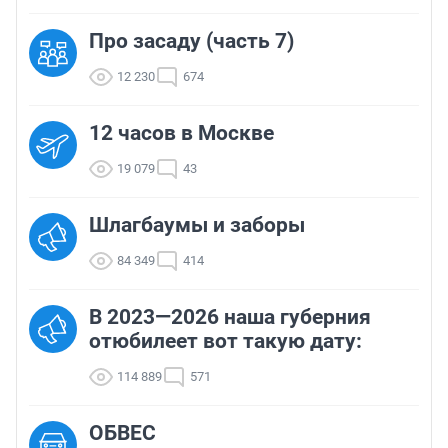
Про засаду (часть 7)
12 230
674
12 часов в Москве
19 079
43
Шлагбаумы и заборы
84 349
414
В 2023—2026 наша губерния
отюбилеет вот такую дату:
114 889
571
ОБВЕС