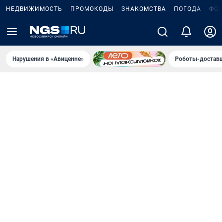
НЕДВИЖИМОСТЬ
ПРОМОКОДЫ
ЗНАКОМСТВА
ПОГОДА
ФО
Нарушения в «Авиценне»
Роботы-доставщ